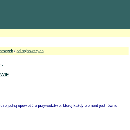
tarszych
/
od najnowszych
>>
WIE
cze jedną opowieść o przywództwie, której każdy element jest równie