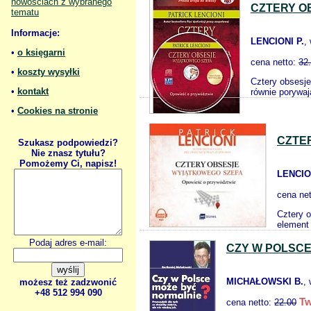
nowościach z wybranego
CZTERY O
tematu
Informacje:
LENCIONI P.
,
•
o księgarni
cena netto:
32
•
koszty wysyłki
Cztery obsesje
•
kontakt
równie porywaj
•
Cookies na stronie
CZTE
Szukasz podpowiedzi?
Nie znasz tytułu?
Pomożemy Ci, napisz!
LENCION
cena ne
Cztery 
element 
Podaj adres e-mail:
CZY W POLSCE
MICHAŁOWSKI B.
,
możesz też zadzwonić
+48 512 994 090
Tw
cena netto:
22.00