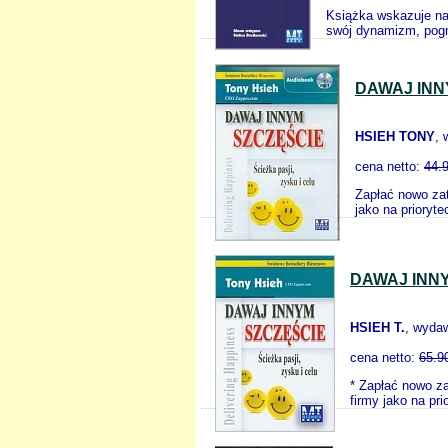
Książka wskazuje na 
swój dynamizm, pogr
DAWAJ INN
HSIEH TONY
,
cena netto:
44.
Zapłać nowo zat
jako na prioryt
DAWAJ INNY
HSIEH T.
, wyda
cena netto:
65.9
* Zapłać nowo za
firmy jako na pr