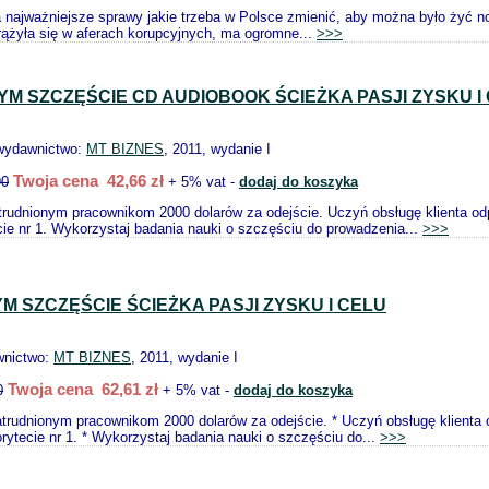
najważniejsze sprawy jakie trzeba w Polsce zmienić, aby można było żyć norm
ążyła się w aferach korupcyjnych, ma ogromne...
>>>
YM SZCZĘŚCIE CD AUDIOBOOK ŚCIEŻKA PASJI ZYSKU I
 wydawnictwo:
MT BIZNES
, 2011, wydanie I
Twoja cena 42,66 zł
90
+ 5% vat -
dodaj do koszyka
rudnionym pracownikom 2000 dolarów za odejście. Uczyń obsługę klienta odpowi
ecie nr 1. Wykorzystaj badania nauki o szczęściu do prowadzenia...
>>>
M SZCZĘŚCIE ŚCIEŻKA PASJI ZYSKU I CELU
wnictwo:
MT BIZNES
, 2011, wydanie I
Twoja cena 62,61 zł
0
+ 5% vat -
dodaj do koszyka
trudnionym pracownikom 2000 dolarów za odejście. * Uczyń obsługę klienta odp
iorytecie nr 1. * Wykorzystaj badania nauki o szczęściu do...
>>>