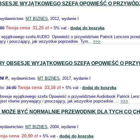
BSESJE WYJĄTKOWEGO SZEFA OPOWIEŚĆ O PRZYWÓD
 wydawnictwo:
MT BIZNES
, 2012, wydanie I
Twoja cena 31,25 zł
.89
+ 5% vat -
dodaj do koszyka
 wyjątkowego szefa AUDIO Opowieść o przywództwie Patrick Lencioni przeds
ący i pouczający, jak wszystkie poprzednie. Tym...
>>>
RY OBSESJE WYJĄTKOWEGO SZEFA OPOWIEŚĆ O PRZ
I P.
, wydawnictwo:
MT BIZNES
, 2017, wydanie I
Twoja cena 33,16 zł
tto:
34.90
+ 5% vat -
dodaj do koszyka
obsesje wyjątkowego szefa Opowieść o przywództwie Audiobook Patrick Lenci
jest równie porywający i pouczający, jak wszystkie poprzednie. ...
>>>
 MOŻE BYĆ NORMALNIE PRZEWODNIK DLA TYCH CO CHC
 wydawnictwo:
MT BIZNES
, 2004, wydanie I
oja cena 20,90 zł
+ 5% vat -
dodaj do koszyka