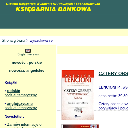
Strona główna
> wyszukiwanie
English version
nowości: polskie
nowości: angielskie
CZTERY OB
Książki:
LENCIONI P.
, w
•
polskie
podział tematyczny
cena netto:
39.89
•
anglojęzyczne
Cztery obsesje w
podział tematyczny
porywający i pou
Newsletter:
•
Zamów
informacje o