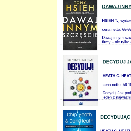
DAWAJ INNY
HSIEH T.
, wyda
cena netto:
65.8
Dawaj innym szcz
firmy – nie tylko
DECYDUJ J
HEATH C. HEAT
cena netto:
56.1
Decyduj Jak pod
jeden z najważn
DECYDUJĄCE