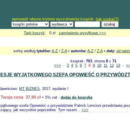
wprowadź własne kryteria wyszukiwania książek: (
jak szukać?
)
Twój koszyk
: 0 zł
zamówienie wysyłkowe >>>
sortuj według
tytułów:
A-Z
/
Z-A
•
autorów:
A-Z
/
Z-A
•
daty:
od najs
książek:
703
, strona
8
z
71
<<<
-
3
4
5
6
7
8
9
10
11
12
13
-
>
SESJE WYJĄTKOWEGO SZEFA OPOWIEŚĆ O PRZYWÓDZT
ydawnictwo:
MT BIZNES
, 2017, wydanie I
Twoja cena 37,90 zł
+ 5% vat -
dodaj do koszyka
yjątkowego szefa Opowieść o przywództwie Patrick Lencioni przedstawia jesz
czający, jak wszystkie poprzednie. Tym razem...
>>>