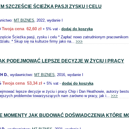
M SZCZĘŚCIE ŚCIEŻKA PASJI ZYSKU I CELU
wnictwo:
MT BIZNES
, 2022, wydanie I
Twoja cena 62,60 zł
9
+ 5% vat -
dodaj do koszyka
ęście Ścieżka pasji, zysku i celu * Zapłać nowo zatrudnionym pracownikom 2
 działu. * Skup się na kulturze firmy jako na...
>>>
AK PODEJMOWAĆ LEPSZE DECYZJE W ŻYCIU I PRACY
H D.
, wydawnictwo:
MT BIZNES
, 2016, wydanie I
Twoja cena 53,34 zł
5
+ 5% vat -
dodaj do koszyka
ejmować lepsze decyzje w życiu i pracy Chip i Dan Heathowie, autorzy bests
iejszych problemów towarzyszących nam zarówno w pracy, jak i...
>>>
 MOMENTY JAK BUDOWAĆ DOŚWIADCZENIA KTÓRE MO