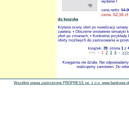
wydanie I
cena netto:
54.9
cena 52,16 zł
do koszyka
Kryteria oceny ofert po nowelizacji ustaw
zawiera: • Obszerne omówienie tematyki k
ofert po zmianach, • Konkretne przykłady 
oferty możliwych do zastosowania w przeta
książek:
39
, strona
1
z
<<<
-
1
2
3
4
-
>>>
Księgarnia nie działa. Nie odpowiadamy 
realizujemy zamówien. Do odwol
Wszelkie prawa zastrzeżone PROPRESS sp. z o.o. www.bankowa.pl