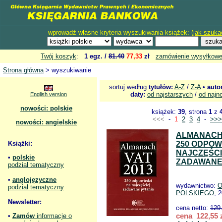
wprowadź własne kryteria wyszukiwania książek: (
jak szuka
Twój koszyk
:
1 egz. /
81.40
77,33
zł
zamówienie wysyłkow
Strona główna
> wyszukiwanie
sortuj według
tytułów:
A-Z
/
Z-A
•
auto
daty:
od najstarszych
/
od najn
English version
nowości: polskie
książek:
39
, strona
1
z
<<<
-
1
2
3
4
-
>>>
nowości: angielskie
ALMANACH 
Książki:
250 ODPOW
NAJCZĘŚCI
•
polskie
ZADAWANE
podział tematyczny
•
anglojęzyczne
wydawnictwo:
O
podział tematyczny
POLSKIEGO
, 
Newsletter:
cena netto:
129
cena 122,55 
•
Zamów
informacje o