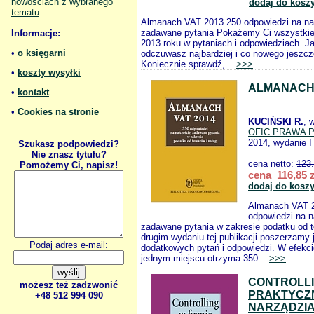
nowościach z wybranego
dodaj do kosz
tematu
Almanach VAT 2013 250 odpowiedzi na na
zadawane pytania Pokażemy Ci wszystki
Informacje:
2013 roku w pytaniach i odpowiedziach. 
•
o księgarni
odczuwasz najbardziej i co nowego jeszc
Koniecznie sprawdź,...
>>>
•
koszty wysyłki
ALMANACH 
•
kontakt
•
Cookies na stronie
KUCIŃSKI R.
, 
OFIC.PRAWA 
2014, wydanie I
Szukasz podpowiedzi?
Nie znasz tytułu?
cena netto:
123
Pomożemy Ci, napisz!
cena 116,85 z
dodaj do kosz
Almanach VAT 
odpowiedzi na n
zadawane pytania w zakresie podatku od 
drugim wydaniu tej publikacji poszerzamy 
Podaj adres e-mail:
dodatkowych pytań i odpowiedzi. W efekci
jednym miejscu otrzyma 350...
>>>
CONTROLLI
możesz też zadzwonić
PRAKTYCZ
+48 512 994 090
NARZĄDZI