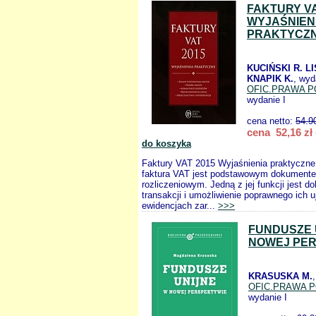
FAKTURY VA
WYJAŚNIEN
PRAKTYCZ
KUCIŃSKI R. L
KNAPIK K.
, wyd
OFIC.PRAWA P
wydanie I
cena netto:
54.9
cena 52,16 zł
do koszyka
Faktury VAT 2015 Wyjaśnienia praktyczn
faktura VAT jest podstawowym dokument
rozliczeniowym. Jedną z jej funkcji jest 
transakcji i umożliwienie poprawnego ich u
ewidencjach zar...
>>>
FUNDUSZE 
NOWEJ PE
KRASUSKA M.
OFIC.PRAWA 
wydanie I