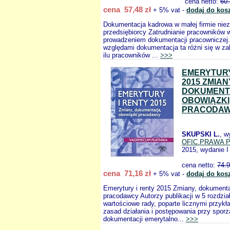
cena netto:
60
cena 57,48 zł
+ 5% vat -
dodaj do kos
Dokumentacja kadrowa w małej firmie nie
przedsiębiorcy Zatrudnianie pracowników w
prowadzeniem dokumentacji pracowniczej
względami dokumentacja ta różni się w za
ilu pracowników ...
>>>
EMERYTURY
2015 ZMIAN
DOKUMENT
OBOWIĄZKI
PRACODA
SKUPSKI L.
, w
OFIC.PRAWA 
2015, wydanie I
cena netto:
74.
cena 71,16 zł
+ 5% vat -
dodaj do kos
Emerytury i renty 2015 Zmiany, dokumenta
pracodawcy Autorzy publikacji w 5 rozdzia
wartościowe rady, poparte licznymi przykł
zasad działania i postępowania przy spor
dokumentacji emerytalno...
>>>