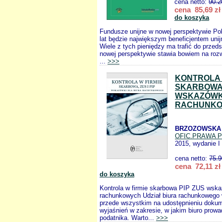
cena netto:
90.2
cena 85,69 zł
do koszyka
Fundusze unijne w nowej perspektywie Po
lat będzie największym beneficjentem uni
Wiele z tych pieniędzy ma trafić do przeds
nowej perspektywie stawia bowiem na rozw
...
>>>
KONTROLA 
SKARBOWA 
WSKAZÓWKI
RACHUNK
BRZOZOWSKA 
OFIC.PRAWA 
2015, wydanie I
cena netto:
75.9
cena 72,11 zł
do koszyka
Kontrola w firmie skarbowa PIP ZUS wskaz
rachunkowych Udział biura rachunkowego w
przede wszystkim na udostępnieniu dokum
wyjaśnień w zakresie, w jakim biuro prowa
podatnika. Warto...
>>>