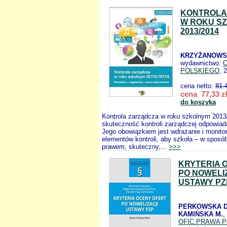
KONTROLA
W ROKU S
2013/2014
KRZYŻANOWSK
wydawnictwo:
POLSKIEGO
, 
cena netto:
81.
cena 77,33 z
do koszyka
Kontrola zarządcza w roku szkolnym 2013
skuteczność kontroli zarządczej odpowiada
Jego obowiązkiem jest wdrażanie i monito
elementów kontroli, aby szkoła – w sposó
prawem, skuteczny,...
>>>
KRYTERIA 
PO NOWELI
USTAWY PZ
PERKOWSKA D
KAMIŃSKA M.
,
OFIC.PRAWA 