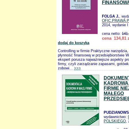
FINANSOW
FOLGA J.
, wyd
OFIC.PRAWA 
2014, wydanie I
cena netto:
141
cena 134,81 z
dodaj do koszyka
Controlling w firmie Praktyczne narzędzia,
płynność finansową w przedsiębiorstwie W 
ekspert porusza najważniejsze aspekty pr
firmy, czyli zarządzanie zapasami, gotówk
zobowi...
>>>
DOKUMEN
KADROWA 
FIRMIE NI
MAŁEGO
PRZEDSIĘ
PUDZIANOWSK
wydawnictwo:
POLSKIEGO
,