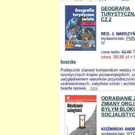
GEOGRAFIA
TURYSTYCZN
CZ.2
RED. J. WARSZY
wydawnictwo:
PW
IV
cena netto:
62.00
cena 58,90 zł
+ 
koszyka
Podręcznik stanowi kompendium wiedzy n
turystycznych krajów pozaeuropejskich, 
uwzględnieniem warunków przyrodniczo-kr
uzdrowiskowych, zabytków sztuki i architek
twarda oprawa...
>>>
ODRABIANIE 
ZMIANY ORG.I
BYŁYM BLOK
SOCJALISTY
KOŹMIŃSKI ANDR
wydawnictwo:
WYD