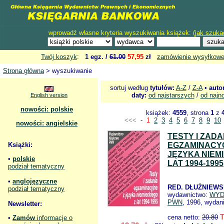
wprowadź własne kryteria wyszukiwania książek: (
jak szuka
Twój koszyk
:
1 egz. /
61.00
57,95
zł
zamówienie wysyłkow
Strona główna
> wyszukiwanie
sortuj według
tytułów:
A-Z
/
Z-A
•
auto
daty:
od najstarszych
/
od najn
English version
nowości: polskie
książek:
4559
, strona
1
z
<<<
-
1
2
3
4
5
6
7
8
9
10
nowości: angielskie
TESTY I ZADA
Książki:
EGZAMINACY
JĘZYKA NIEM
•
polskie
LAT 1994-1995
podział tematyczny
•
anglojęzyczne
RED. DŁUŻNIEWSK
podział tematyczny
wydawnictwo:
WYD
PWN
, 1996, wydani
Newsletter:
cena netto:
20.80
•
Zamów
informacje o