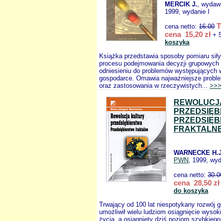
MERCIK J.
, wydaw
1999, wydanie I
T
cena netto:
16.00
cena 15,20 zł
+ 5
koszyka
Książka przedstawia sposoby pomiaru sił
procesu podejmowania decyzji grupowych
odniesieniu do problemów występujących w 
gospodarce. Omawia najważniejsze probl
oraz zastosowania w rzeczywistych...
>>
REWOLUCJ
PRZEDSIĘB
PRZEDSIĘB
FRAKTALN
WARNECKE H.J
PWN
, 1999, wyd
cena netto:
30.0
cena 28,50 zł
do koszyka
Trwający od 100 lat niespotykany rozwój 
umożliwił wielu ludziom osiągnięcie wysok
życia, a osiągnięty dziś poziom szybkieg