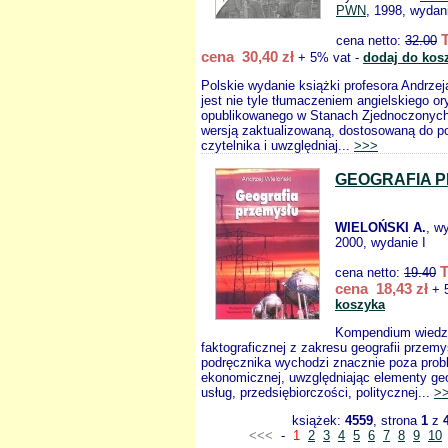
PWN
, 1998, wydani
cena netto:
32.00
cena 30,40 zł
+ 5% vat -
dodaj do kos
Polskie wydanie książki profesora Andrze
jest nie tyle tłumaczeniem angielskiego or
opublikowanego w Stanach Zjednoczonych 
wersją zaktualizowaną, dostosowaną do po
czytelnika i uwzględniaj...
>>>
GEOGRAFIA 
WIELOŃSKI A.
, w
2000, wydanie I
cena netto:
19.40
cena 18,43 zł
+ 
koszyka
Kompendium wiedzy
faktograficznej z zakresu geografii przem
podręcznika wychodzi znacznie poza probl
ekonomicznej, uwzględniając elementy geog
usług, przedsiębiorczości, politycznej...
>
książek:
4559
, strona
1
z
<<<
-
1
2
3
4
5
6
7
8
9
10