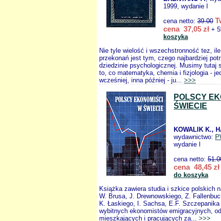
1999, wydanie I
T
cena netto:
39.00
cena 37,05 zł
+ 5
koszyka
Nie tyle wielość i wszechstronność tez, il
przekonań jest tym, czego najbardziej po
dziedzinie psychologicznej. Musimy tutaj 
to, co matematyka, chemia i fizjologia - je
wcześniej, inna później - ju...
>>>
POLSCY EK
ŚWIECIE
KOWALIK K., 
wydawnictwo:
P
wydanie I
cena netto:
51.0
cena 48,45 zł
do koszyka
Książka zawiera studia i szkice polskich 
W. Brusa, J. Drewnowskiego, Z. Fallenbuc
K. Łaskiego, I. Sachsa, E.F. Szczepanika i
wybitnych ekonomistów emigracyjnych, od
mieszkających i pracujących za...
>>>