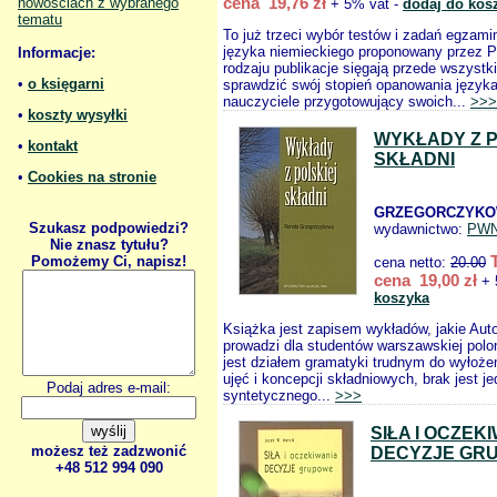
cena 19,76 zł
nowościach z wybranego
+ 5% vat -
dodaj do kos
tematu
To już trzeci wybór testów i zadań egzami
języka niemieckiego proponowany przez 
Informacje:
rodzaju publikacje sięgają przede wszystk
•
o księgarni
sprawdzić swój stopień opanowania języka,
nauczyciele przygotowujący swoich...
>>>
•
koszty wysyłki
WYKŁADY Z P
•
kontakt
SKŁADNI
•
Cookies na stronie
GRZEGORCZYKO
Szukasz podpowiedzi?
wydawnictwo:
PW
Nie znasz tytułu?
Pomożemy Ci, napisz!
cena netto:
20.00
cena 19,00 zł
+ 
koszyka
Książka jest zapisem wykładów, jakie Auto
prowadzi dla studentów warszawskiej polon
jest działem gramatyki trudnym do wyłożeni
ujęć i koncepcji składniowych, brak jest j
Podaj adres e-mail:
syntetycznego...
>>>
SIŁA I OCZEK
możesz też zadzwonić
DECYZJE GR
+48 512 994 090