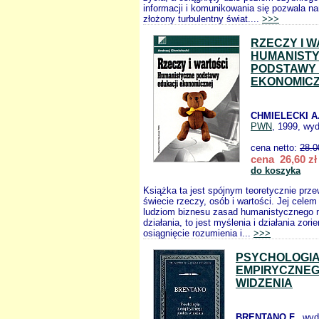
informacji i komunikowania się pozwala n
złożony turbulentny świat....
>>>
RZECZY I W
HUMANIST
PODSTAWY 
EKONOMIC
CHMIELECKI A
PWN
, 1999, wyd
cena netto:
28.0
cena 26,60 zł
do koszyka
Książka ta jest spójnym teoretycznie prz
świecie rzeczy, osób i wartości. Jej celem 
ludziom biznesu zasad humanistycznego m
działania, to jest myślenia i działania zor
osiągnięcie rozumienia i...
>>>
PSYCHOLOGIA
EMPIRYCZNE
WIDZENIA
BRENTANO F.
, wy