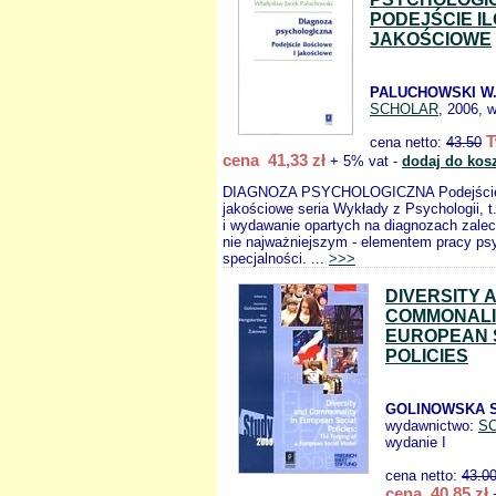
PODEJŚCIE IL
JAKOŚCIOWE
PALUCHOWSKI W.
SCHOLAR
, 2006, w
T
cena netto:
43.50
cena 41,33 zł
+ 5% vat -
dodaj do kos
DIAGNOZA PSYCHOLOGICZNA Podejście i
jakościowe seria Wykłady z Psychologii, 
i wydawanie opartych na diagnozach zalece
nie najważniejszym - elementem pracy ps
specjalności. ...
>>>
DIVERSITY 
COMMONALIT
EUROPEAN 
POLICIES
GOLINOWSKA S.
wydawnictwo:
S
wydanie I
cena netto:
43.0
cena 40,85 zł
+