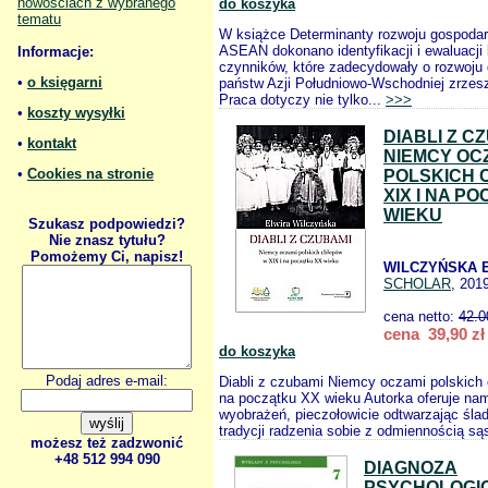
nowościach z wybranego
do koszyka
tematu
W książce Determinanty rozwoju gospoda
ASEAN dokonano identyfikacji i ewaluacji
Informacje:
czynników, które zadecydowały o rozwoj
•
o księgarni
państw Azji Południowo-Wschodniej zrze
Praca dotyczy nie tylko...
>>>
•
koszty wysyłki
DIABLI Z C
•
kontakt
NIEMCY OC
•
Cookies na stronie
POLSKICH 
XIX I NA P
WIEKU
Szukasz podpowiedzi?
Nie znasz tytułu?
Pomożemy Ci, napisz!
WILCZYŃSKA E
SCHOLAR
, 201
cena netto:
42.0
cena 39,90 zł
do koszyka
Podaj adres e-mail:
Diabli z czubami Niemcy oczami polskich 
na początku XX wieku Autorka oferuje na
wyobrażeń, pieczołowicie odtwarzając ślady
tradycji radzenia sobie z odmiennością są
możesz też zadzwonić
+48 512 994 090
DIAGNOZA
PSYCHOLOGI