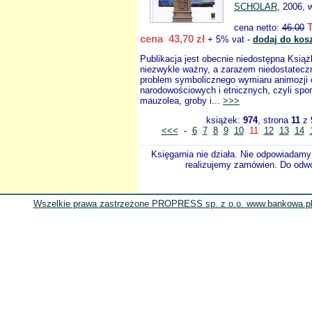
SCHOLAR
, 2006, 
cena netto:
46.00
cena 43,70 zł
+ 5% vat -
dodaj do kos
Publikacja jest obecnie niedostępna Ksią
niezwykle ważny, a zarazem niedostateczn
problem symbolicznego wymiaru animozji o
narodowościowych i etnicznych, czyli spo
mauzolea, groby i...
>>>
książek:
974
, strona
11
z
<<<
-
6
7
8
9
10
11
12
13
14
Księgarnia nie działa. Nie odpowiadamy 
realizujemy zamówien. Do odwol
Wszelkie prawa zastrzeżone PROPRESS sp. z o.o. www.bankowa.pl