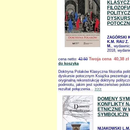
KLASYC
FILOZOFI
POLITYC
DYSKURS
POTOCZ
ZAGÓRSKI 
K.M. RAU Z.
M.
, wydawni
2018, wydanie
Twoja cena 40,38 zł
cena netto:
42.50
do koszyka
Doktryna Polaków Klasyczna filozofia poli
dyskursie potocznym Książka prezentuje p
oryginalną rekonstrukcję doktryny polityc
podmiotu, jakim jest społeczeństwo polski
rezultat połączenia...
>>>
DOMENY SYM
KONFLIKTY N
ETNICZNE W 
SYMBOLICZN
NIJAKOWSKI L.M