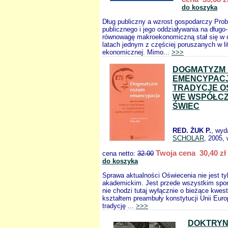
do koszyka
Dług publiczny a wzrost gospodarczy Pro
publicznego i jego oddziaływania na długo
równowagę makroekonomiczną stał się w o
latach jednym z częściej poruszanych w li
ekonomicznej. Mimo...
>>>
DOGMATYZM
EMENCYPACJ
TRADYCJE O
WE WSPÓŁC
ŚWIEC
RED. ŻUK P.
, wyd
SCHOLAR
, 2005, 
Twoja cena 30,40 zł
cena netto:
32.00
do koszyka
Sprawa aktualności Oświecenia nie jest t
akademickim. Jest przede wszystkim spor
nie chodzi tutaj wyłącznie o bieżące kwes
kształtem preambuły konstytucji Unii Europ
tradycję ...
>>>
DOKTRYN