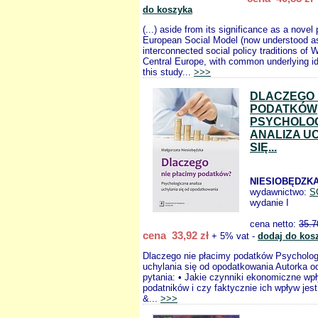
do koszyka
(...) aside from its significance as a novel
European Social Model (now understood a
interconnected social policy traditions of
Central Europe, with common underlying id
this study...
>>>
DLACZEGO 
PODATKÓW
PSYCHOLO
ANALIZA U
SIĘ...
NIESIOBĘDZKA
wydawnictwo:
S
wydanie I
cena netto:
35.7
cena 33,92 zł
+ 5% vat -
dodaj do kos
Dlaczego nie płacimy podatków Psycholog
uchylania się od opodatkowania Autorka 
pytania: • Jakie czynniki ekonomiczne wp
podatników i czy faktycznie ich wpływ jes
&...
>>>