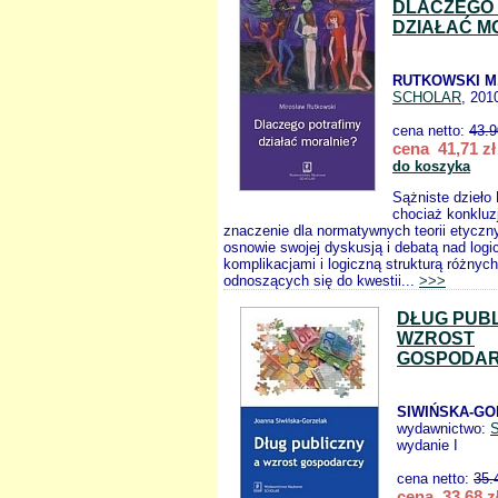
DLACZEGO 
DZIAŁAĆ M
RUTKOWSKI M
SCHOLAR
, 201
cena netto:
43.9
cena 41,71 zł
do koszyka
Sążniste dzieło
chociaż konkluz
znaczenie dla normatywnych teorii etyczny
osnowie swojej dyskusją i debatą nad log
komplikacjami i logiczną strukturą różnych 
odnoszących się do kwestii...
>>>
DŁUG PUBL
WZROST
GOSPODA
SIWIŃSKA-GO
wydawnictwo:
wydanie I
cena netto:
35.
cena 33,68 z