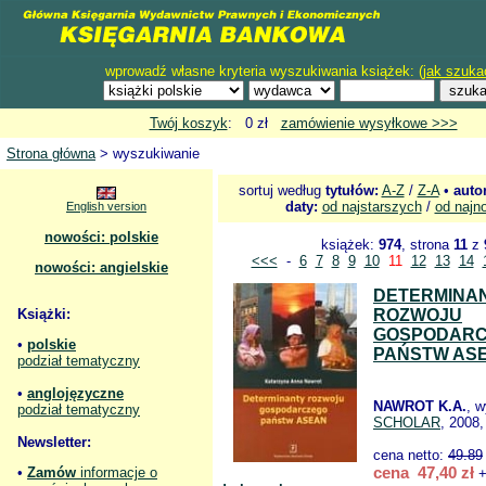
wprowadź własne kryteria wyszukiwania książek: (
jak szuka
Twój koszyk
: 0 zł
zamówienie wysyłkowe >>>
Strona główna
> wyszukiwanie
sortuj według
tytułów:
A-Z
/
Z-A
•
auto
daty:
od najstarszych
/
od najn
English version
nowości: polskie
książek:
974
, strona
11
z
<<<
-
6
7
8
9
10
11
12
13
14
nowości: angielskie
DETERMINA
Książki:
ROZWOJU
GOSPODAR
•
polskie
PAŃSTW AS
podział tematyczny
•
anglojęzyczne
NAWROT K.A.
, 
podział tematyczny
SCHOLAR
, 2008,
Newsletter:
cena netto:
49.89
cena 47,40 zł
•
Zamów
informacje o
+