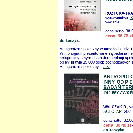
RÓŻYCKA-TRA
wydawnictwo:
S
wydanie I
cena netto:
38.
cena 36,76 zł
do koszyka
Antagonizm społeczny w umysłach ludzi i 
W monografii prezentowane są badania na
antagonistycznym charakterze relacji społ
objęły prawie 15 000 osób pochodzących z
Antagonizm społeczny...
>>>
ANTROPOLO
INNY. OD P
BADAŃ TE
DO WYZWA
WALCZAK B.
, w
SCHOLAR
, 2009
cena netto:
32.0
cena 30,40 zł
+
do koszyka