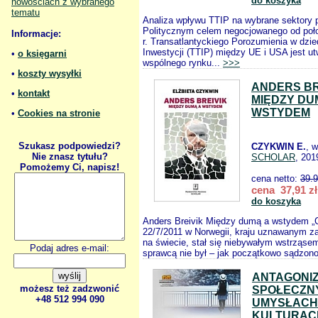
do koszyka
nowościach z wybranego
tematu
Analiza wpływu TTIP na wybrane sektory p
Politycznym celem negocjowanego od poł
Informacje:
r. Transatlantyckiego Porozumienia w dzie
Inwestycji (TTIP) między UE i USA jest ut
•
o księgarni
wspólnego rynku...
>>>
•
koszty wysyłki
ANDERS BR
•
kontakt
MIĘDZY DU
WSTYDEM
•
Cookies na stronie
Szukasz podpowiedzi?
CZYKWIN E.
, 
Nie znasz tytułu?
SCHOLAR
, 201
Pomożemy Ci, napisz!
cena netto:
39.
cena 37,91 zł
do koszyka
Anders Breivik Między dumą a wstydem „C
22/7/2011 w Norwegii, kraju uznawanym z
na świecie, stał się niebywałym wstrząsem
Podaj adres e-mail:
sprawcą nie był – jak początkowo sądzono
ANTAGONI
możesz też zadzwonić
SPOŁECZN
+48 512 994 090
UMYSŁACH 
KULTURAC