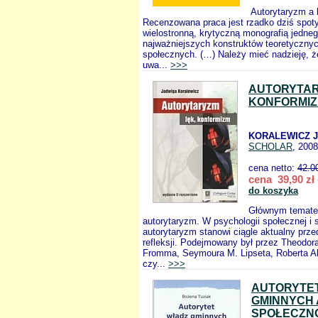
Autorytaryzm a
Recenzowana praca jest rzadko dziś spot
wielostronną, krytyczną monografią jedneg
najważniejszych konstruktów teoretyczny
społecznych. (…) Należy mieć nadzieję, ż
uwa...
>>>
AUTORYTAR
KONFORMI
KORALEWICZ J
SCHOLAR
, 2008
cena netto:
42.0
cena 39,90 zł
do koszyka
Głównym tematem
autorytaryzm. W psychologii społecznej i s
autorytaryzm stanowi ciągle aktualny prze
refleksji. Podejmowany był przez Theodor
Fromma, Seymoura M. Lipseta, Roberta A
czy...
>>>
AUTORYTE
GMINNYCH 
SPOŁECZN