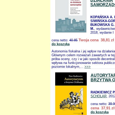
DZIAŁANIA
SAMORZĄ
KOPAŃSKA A. 
SIWIŃSKA-GOR
BUKOWSKA G
M.
, wydawnictw
2018, wydanie I
Twoja cena 38,81 zł
cena netto:
40.85
do koszyka
Autonomia fiskalna i jej wpływ na działan
Głównym celem rozważań zawartych w tej 
próba oceny, czy i w jaki sposób decentral
wpływa na funkcjonowanie sektora public
poziomie lokalnym,...
>>>
AUTORYTA
BRZYTWA 
RADKIEWICZ P
SCHOLAR
, 201
cena netto:
39.9
cena 37,91 zł
do koszyka