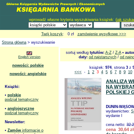
wprowadź własne kryteria wyszukiwania książek: (
jak szuka
Twój koszyk
: 0 zł
zamówienie wysyłkowe >>>
Strona główna
> wyszukiwanie
sortuj według
tytułów:
A-Z
/
Z-A
•
auto
daty:
od najstarszych
/
od najn
English version
nowości: polskie
książek:
974
, strona
3
z
<<<
-
1
2
3
4
5
6
7
8
9
10
nowości: angielskie
ANALIZA W
Książki:
NA WYBRA
POLSKIEJ 
•
polskie
podział tematyczny
DUNIN-WĄSOWI
•
anglojęzyczne
wydawnictwo:
S
podział tematyczny
wydanie I
Newsletter:
cena netto:
32.
cena 30,64 zł
•
Zamów
informacje o