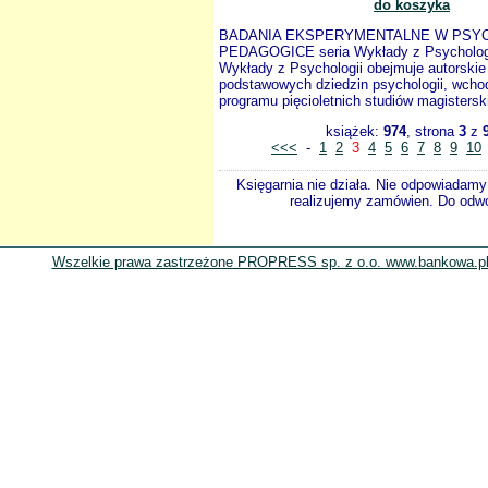
do koszyka
BADANIA EKSPERYMENTALNE W PSYC
PEDAGOGICE seria Wykłady z Psychologii
Wykłady z Psychologii obejmuje autorskie 
podstawowych dziedzin psychologii, wcho
programu pięcioletnich studiów magistersk
książek:
974
, strona
3
z
<<<
-
1
2
3
4
5
6
7
8
9
10
Księgarnia nie działa. Nie odpowiadamy 
realizujemy zamówien. Do odwol
Wszelkie prawa zastrzeżone PROPRESS sp. z o.o. www.bankowa.pl