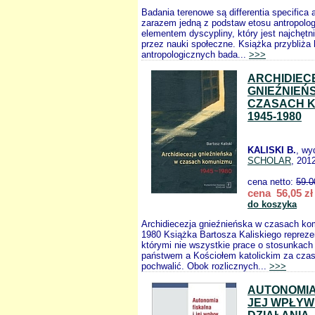
Badania terenowe są differentia specifica a
zarazem jedną z podstaw etosu antropolog
elementem dyscypliny, który jest najchętn
przez nauki społeczne. Książka przybliża h
antropologicznych bada...
>>>
ARCHIDIEC
GNIEŹNIEŃ
CZASACH 
1945-1980
KALISKI B.
, wy
SCHOLAR
, 201
cena netto:
59.0
cena 56,05 zł
do koszyka
Archidiecezja gnieźnieńska w czasach k
1980 Książka Bartosza Kaliskiego reprezen
którymi nie wszystkie prace o stosunkac
państwem a Kościołem katolickim za cza
pochwalić. Obok rozlicznych...
>>>
AUTONOMIA 
JEJ WPŁYW