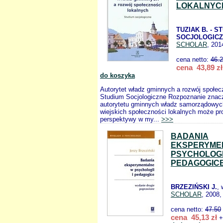
LOKALNYC
TUZIAK B. - S
SOCJOLOGIC
SCHOLAR
, 201
cena netto:
46.
cena 43,89 zł
do koszyka
Autorytet władz gminnych a rozwój społec
Studium Socjologiczne Rozpoznanie znac
autorytetu gminnych władz samorządowych
wiejskich społeczności lokalnych może p
perspektywy w my...
>>>
BADANIA
EKSPERYME
PSYCHOLOGII
PEDAGOGIC
BRZEZIŃSKI J.
,
SCHOLAR
, 2008,
cena netto:
47.50
cena 45,13 zł
+