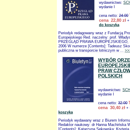
wydawnictwo:
SC
wydanie I
cena netto:
24.00
cena 22,80 zł
+ 
do koszyka
Periodyk redagowany wraz z Fundacją Pr
Europejskiego Red. naczelny: prof. Włady
PRZEGLĄD PRAWA EUROPEJSKIEGO, nr 
2006 W numerze [Contents]: Tadeusz Sk
publiczna w transporcie lotniczym w ...
>>
WYBÓR ORZE
EUROPEJSKI
PRAW CZŁOW
POLSKICH
wydawnictwo:
SC
wydanie I
cena netto:
32.00
cena 30,40 zł
+ 
koszyka
Periodyk wydawany wraz z Biurem Informa
Redaktor naukowy: dr Hanna Machińska 
[Contents]: Katarzyna Sękowska: Kryteri