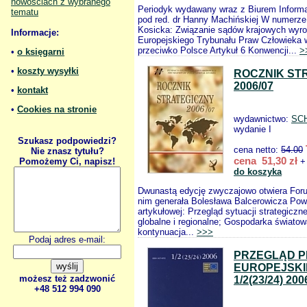
nowościach z wybranego
Periodyk wydawany wraz z Biurem Informa
tematu
pod red. dr Hanny Machińskiej W numerze
Kosicka: Związanie sądów krajowych wyr
Informacje:
Europejskiego Trybunału Praw Człowieka
przeciwko Polsce Artykuł 6 Konwencji...
>
•
o księgarni
•
koszty wysyłki
ROCZNIK ST
2006/07
•
kontakt
•
Cookies na stronie
wydawnictwo:
SC
wydanie I
Szukasz podpowiedzi?
cena netto:
54.00
Nie znasz tytułu?
cena 51,30 zł
Pomożemy Ci, napisz!
+ 
do koszyka
Dwunastą edycję zwyczajowo otwiera For
nim generała Bolesława Balcerowicza Powr
artykułowej: Przegląd sytuacji strategiczne
globalne i regionalne; Gospodarka światow
kontynuacja...
>>>
Podaj adres e-mail:
PRZEGLĄD 
EUROPEJSK
możesz też zadzwonić
1/2(23/24) 200
+48 512 994 090