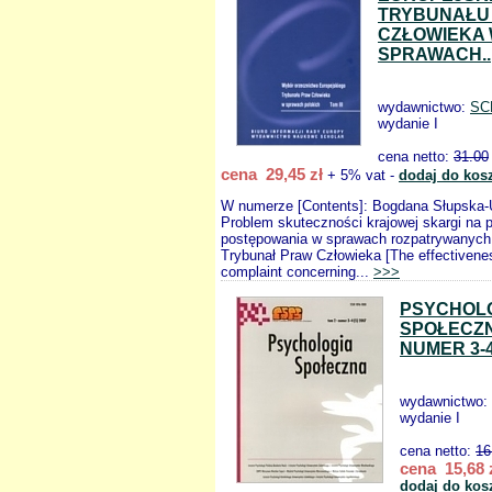
TRYBUNAŁU
CZŁOWIEKA
SPRAWACH..
wydawnictwo:
SC
wydanie I
cena netto:
31.00
cena 29,45 zł
+ 5% vat -
dodaj do kos
W numerze [Contents]: Bogdana Słupska-
Problem skuteczności krajowej skargi na 
postępowania w sprawach rozpatrywanych 
Trybunał Praw Człowieka [The effectivene
complaint concerning...
>>>
PSYCHOL
SPOŁECZN
NUMER 3-4 
wydawnictwo:
wydanie I
cena netto:
16
cena 15,68 
dodaj do kos