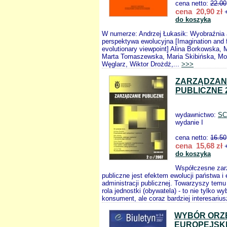
cena netto:
22.00
cena 20,90 zł
+
do koszyka
W numerze: Andrzej Łukasik: Wyobraźnia 
perspektywa ewolucyjna [Imagination and f
evolutionary viewpoint] Alina Borkowska, 
Marta Tomaszewska, Maria Skibińska, Mo
Węglarz, Wiktor Drożdż,...
>>>
ZARZĄDZAN
PUBLICZNE 2
wydawnictwo:
SC
wydanie I
cena netto:
16.50
cena 15,68 zł
+
do koszyka
Współczesne zar
publiczne jest efektem ewolucji państwa i 
administracji publicznej. Towarzyszy temu
rola jednostki (obywatela) - to nie tylko w
konsument, ale coraz bardziej interesarius
WYBÓR ORZ
EUROPEJSK