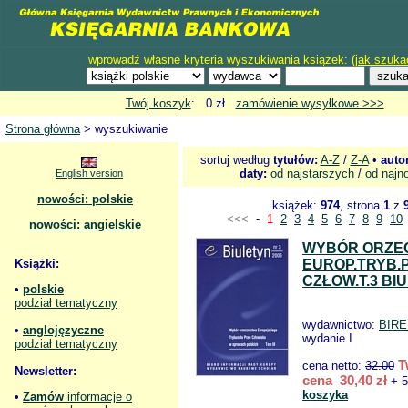
wprowadź własne kryteria wyszukiwania książek: (
jak szuka
Twój koszyk
: 0 zł
zamówienie wysyłkowe >>>
Strona główna
> wyszukiwanie
sortuj według
tytułów:
A-Z
/
Z-A
•
auto
daty:
od najstarszych
/
od najn
English version
nowości: polskie
książek:
974
, strona
1
z
<<<
-
1
2
3
4
5
6
7
8
9
10
nowości: angielskie
WYBÓR ORZE
Książki:
EUROP.TRYB.
CZŁOW.T.3 BIU
•
polskie
podział tematyczny
wydawnictwo:
BIR
•
anglojęzyczne
wydanie I
podział tematyczny
T
cena netto:
32.00
Newsletter:
cena 30,40 zł
+ 5
koszyka
•
Zamów
informacje o