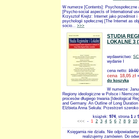
W numerze [Contents]: Psychospołeczne a
[Psycho-social aspects of International us
Krzysztof Krejtz: Internet jako przedmiot 
psychologii społecznej [The Internet as ob
socio...
>>>
STUDIA REG
LOKALNE 3 (
wydawnictwo:
SC
wydanie I
cena netto:
19.00
cena 18,05 zł
+
do koszyka
W numerze: Janus
Regiony ideologiczne w Polsce i Niemcze
procesów długiego trwania [Ideological Re
and Germany. An Outline of Long Duration
Elżbieta Anna Sekuła: Przestrzeń szeroko
książek:
974
, strona
1
z
<<<
-
1
2
3
4
5
6
7
8
9
10
Księgarnia nie działa. Nie odpowiadamy 
realizujemy zamówien. Do odwol