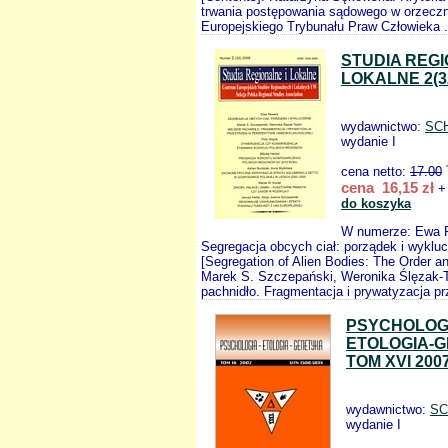
trwania postępowania sądowego w orzeczn
Europejskiego Trybunału Praw Człowieka .
STUDIA REGI
LOKALNE 2(3
wydawnictwo:
SC
wydanie I
cena netto:
17.00
cena 16,15 zł
+ 
do koszyka
W numerze: Ewa 
Segregacja obcych ciał: porządek i wyklu
[Segregation of Alien Bodies: The Order a
Marek S. Szczepański, Weronika Ślęzak-Ta
pachnidło. Fragmentacja i prywatyzacja pr
PSYCHOLOG
ETOLOGIA-
TOM XVI 200
wydawnictwo:
SC
wydanie I