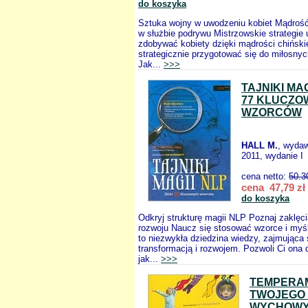
do koszyka
Sztuka wojny w uwodzeniu kobiet Mądroś
w służbie podrywu Mistrzowskie strategie
zdobywać kobiety dzięki mądrości chiński
strategicznie przygotować się do miłosny
Jak...
>>>
TAJNIKI MAG
77 KLUCZO
WZORCÓW
HALL M.
, wyda
2011, wydanie I
cena netto:
50.3
cena 47,79 zł
do koszyka
Odkryj strukturę magii NLP Poznaj zaklęcia
rozwoju Naucz się stosować wzorce i myś
to niezwykła dziedzina wiedzy, zajmująca 
transformacją i rozwojem. Pozwoli Ci ona 
jak...
>>>
TEMPERA
TWOJEGO 
WYCHOWY