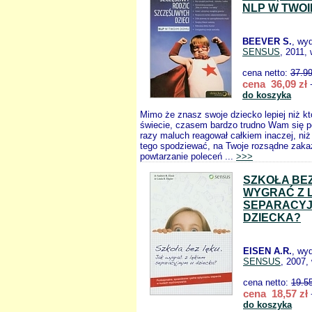
NLP W TWO
BEEVER S.
, wy
SENSUS
, 2011,
cena netto:
37.9
cena 36,09 zł
+
do koszyka
Mimo że znasz swoje dziecko lepiej niż kt
świecie, czasem bardzo trudno Wam się po
razy maluch reagował całkiem inaczej, niż
tego spodziewać, na Twoje rozsądne zaka
powtarzanie poleceń ...
>>>
SZKOŁA BE
WYGRAĆ Z 
SEPARACYJ
DZIECKA?
EISEN A.R.
, wy
SENSUS
, 2007,
cena netto:
19.5
cena 18,57 zł
do koszyka