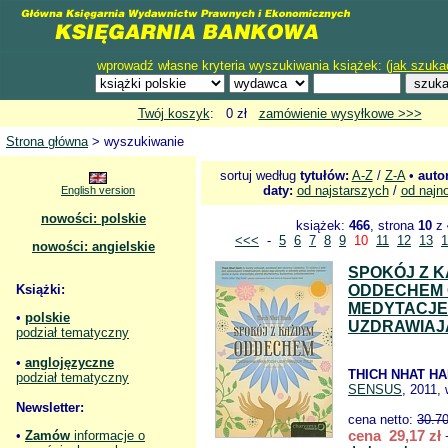
wprowadź własne kryteria wyszukiwania książek: (
jak szuka
Twój koszyk
: 0 zł
zamówienie wysyłkowe >>>
Strona główna
> wyszukiwanie
sortuj według
tytułów:
A-Z
/
Z-A
•
auto
daty:
od najstarszych
/
od najn
English version
nowości: polskie
książek:
466
, strona
10
z
<<<
-
5
6
7
8
9
10
11
12
13
1
nowości: angielskie
SPOKÓJ Z 
Książki:
ODDECHEM 
MEDYTACJE
•
polskie
UZDRAWIAJ
podział tematyczny
•
anglojęzyczne
THICH NHAT H
podział tematyczny
SENSUS
, 2011,
Newsletter:
cena netto:
30.7
cena 29,17 zł
•
Zamów
informacje o
+