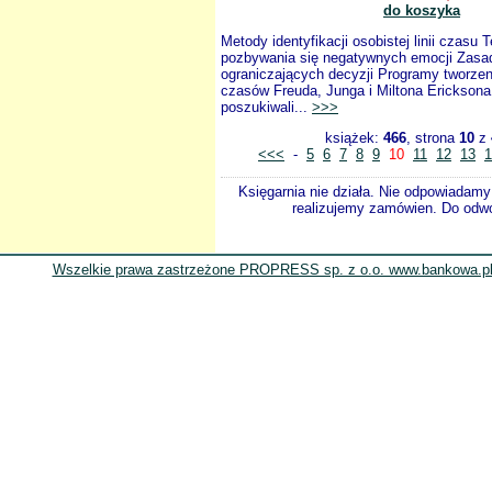
do koszyka
Metody identyfikacji osobistej linii czasu T
pozbywania się negatywnych emocji Zasa
ograniczających decyzji Programy tworzen
czasów Freuda, Junga i Miltona Erickson
poszukiwali...
>>>
książek:
466
, strona
10
z
<<<
-
5
6
7
8
9
10
11
12
13
1
Księgarnia nie działa. Nie odpowiadamy 
realizujemy zamówien. Do odwol
Wszelkie prawa zastrzeżone PROPRESS sp. z o.o. www.bankowa.pl