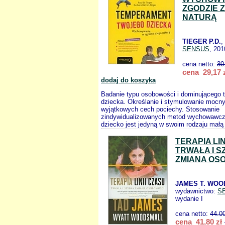
ZGODZIE 
NATURĄ
TIEGER P.D.
,
SENSUS
, 201
cena netto:
30
cena 29,17 
dodaj do koszyka
Badanie typu osobowości i dominującego
dziecka. Określanie i stymulowanie mocny
wyjątkowych cech pociechy. Stosowanie
zindywidualizowanych metod wychowawcz
dziecko jest jedyną w swoim rodzaju małą
TERAPIA LIN
TRWAŁA I 
ZMIANA OS
JAMES T. WOO
wydawnictwo:
S
wydanie I
cena netto:
44.0
cena 41,80 zł