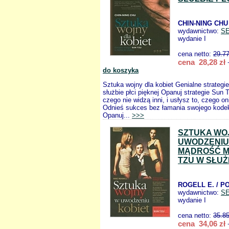
CHIN-NING CHU
wydawnictwo:
S
wydanie I
cena netto:
29.7
cena 28,28 zł
+
do koszyka
Sztuka wojny dla kobiet Genialne strategi
służbie płci pięknej Opanuj strategie Sun 
czego nie widzą inni, i usłysz to, czego oni
Odnieś sukces bez łamania swojego kode
Opanuj...
>>>
SZTUKA WO
UWODZENIU
MĄDROŚĆ M
TZU W SŁUŻ
ROGELL E. / 
wydawnictwo:
S
wydanie I
cena netto:
35.8
cena 34,06 zł
+