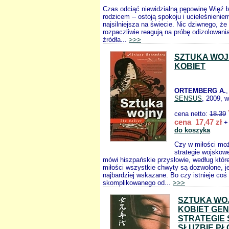
Czas odciąć niewidzialną pępowinę Więź 
rodzicem -- ostoją spokoju i ucieleśnieniem
najsilniejsza na świecie. Nic dziwnego, ż
rozpaczliwie reagują na próbę odizolowani
źródła...
>>>
SZTUKA WOJ
KOBIET
ORTEMBERG A.
SENSUS
, 2009, w
cena netto:
18.39
cena 17,47 zł
+ 
do koszyka
Czy w miłości mo
strategie wojskow
mówi hiszpańskie przysłowie, według które
miłości wszystkie chwyty są dozwolone, je
najbardziej wskazane. Bo czy istnieje coś 
skomplikowanego od...
>>>
SZTUKA WO
KOBIET GEN
STRATEGIE 
SŁUZBIE PŁ