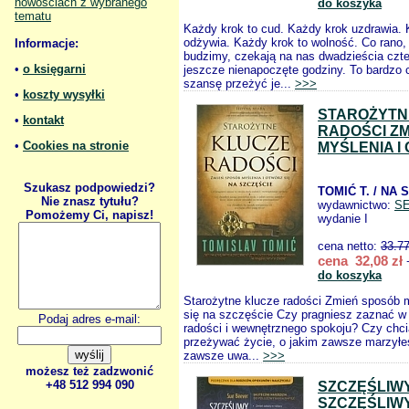
nowościach z wybranego
do koszyka
tematu
Każdy krok to cud. Każdy krok uzdrawia.
odżywia. Każdy krok to wolność. Co rano, 
Informacje:
budzimy, czekają na nas dwadzieścia czte
•
o księgarni
jeszcze nienapoczęte godziny. To bardzo
szansę przeżyć je...
>>>
•
koszty wysyłki
STAROŻYTN
•
kontakt
RADOŚCI Z
•
Cookies na stronie
MYŚLENIA I
Szukasz podpowiedzi?
TOMIĆ T. / NA
Nie znasz tytułu?
wydawnictwo:
S
Pomożemy Ci, napisz!
wydanie I
cena netto:
33.7
cena 32,08 zł
+
do koszyka
Starożytne klucze radości Zmień sposób m
się na szczęście Czy pragniesz zaznać w
Podaj adres e-mail:
radości i wewnętrznego spokoju? Czy chc
przeżywać życie, o jakim zawsze marzyłeś
zawsze uwa...
>>>
możesz też zadzwonić
+48 512 994 090
SZCZĘŚLIW
SZCZĘŚLIWY