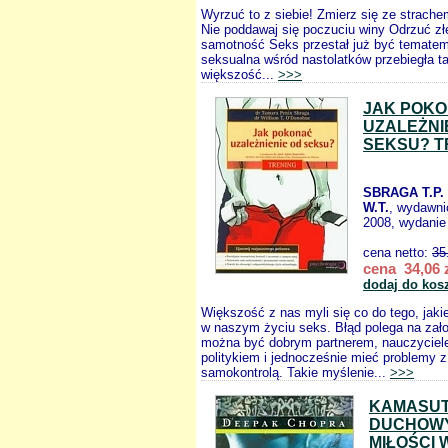
Wyrzuć to z siebie! Zmierz się ze strache
Nie poddawaj się poczuciu winy Odrzuć złe
samotność Seks przestał już być tematem
seksualna wśród nastolatków przebiegła t
większość...
>>>
JAK POK
UZALEŻNI
SEKSU? T
SBRAGA T.P
W.T.
, wydawn
2008, wydanie 
cena netto:
35
cena 34,06 
dodaj do kos
Większość z nas myli się co do tego, jaki
w naszym życiu seks. Błąd polega na zało
można być dobrym partnerem, nauczyciel
politykiem i jednocześnie mieć problemy 
samokontrolą. Takie myślenie...
>>>
KAMASUT
DUCHOW
MIŁOŚCI