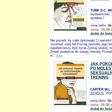
TURK D.C. WI
wydawnictwo:
wydanie I
cena netto:
35
cena 34,06 z
dodaj do kos
Nie pozwól, by ciało dyktowało Ci warunki
rozumieć swój ból Poznaj sposoby jego le
najwłaściwszy tryb życia Zyskaj spokój, os
Zmień podejście do swojej choroby Przewl
w...
>>>
JAK POKO
PO MOLES
SEKSUAL
TRENING
CARTER W.L.
SENSUS
, 201
cena netto:
35
cena 34,06 z
dodaj do kos