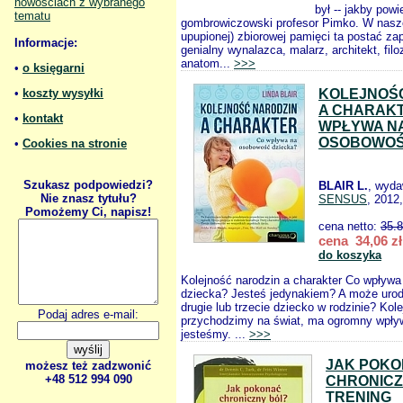
nowościach z wybranego
był -- jakby powi
tematu
gombrowiczowski profesor Pimko. W naszej
upupionej) zbiorowej pamięci ta postać zap
Informacje:
genialny wynalazca, malarz, architekt, fil
anatom...
>>>
•
o księgarni
•
koszty wysyłki
KOLEJNOŚ
A CHARAK
•
kontakt
WPŁYWA N
OSOBOWOŚ
•
Cookies na stronie
Szukasz podpowiedzi?
BLAIR L.
, wyda
Nie znasz tytułu?
SENSUS
, 2012
Pomożemy Ci, napisz!
cena netto:
35.
cena 34,06 zł
do koszyka
Kolejność narodzin a charakter Co wpływ
dziecka? Jesteś jedynakiem? A może urodz
drugie lub trzecie dziecko w rodzinie? Kole
Podaj adres e-mail:
przychodzimy na świat, ma ogromny wpływ
jesteśmy. ...
>>>
JAK POK
możesz też zadzwonić
+48 512 994 090
CHRONICZ
TRENING