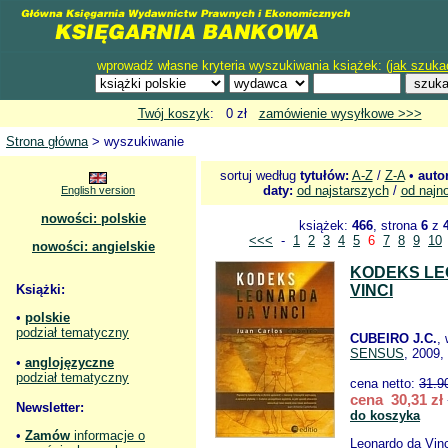
wprowadź własne kryteria wyszukiwania książek: (
jak szuka
Twój koszyk
: 0 zł
zamówienie wysyłkowe >>>
Strona główna
> wyszukiwanie
sortuj według
tytułów:
A-Z
/
Z-A
•
auto
daty:
od najstarszych
/
od najn
English version
nowości: polskie
książek:
466
, strona
6
z
<<<
-
1
2
3
4
5
6
7
8
9
10
nowości: angielskie
KODEKS LE
Książki:
VINCI
•
polskie
podział tematyczny
CUBEIRO J.C.
,
SENSUS
, 2009,
•
anglojęzyczne
podział tematyczny
cena netto:
31.9
cena 30,31 zł
Newsletter:
do koszyka
•
Zamów
informacje o
Leonardo da Vinc