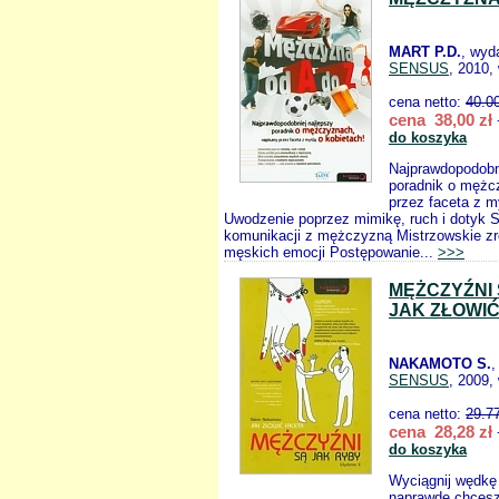
MART P.D.
, wyd
SENSUS
, 2010,
cena netto:
40.0
cena 38,00 zł
do koszyka
Najprawdopodobn
poradnik o mężc
przez faceta z m
Uwodzenie poprzez mimikę, ruch i dotyk S
komunikacji z mężczyzną Mistrzowskie z
męskich emocji Postępowanie...
>>>
MĘŻCZYŹNI 
JAK ZŁOWI
NAKAMOTO S.
,
SENSUS
, 2009,
cena netto:
29.7
cena 28,28 zł
do koszyka
Wyciągnij wędkę 
naprawdę chcesz 