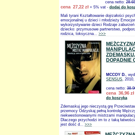
cena netto:
28.6
cena 27,22 zł
+ 5% vat -
dodaj do kos
Mali tyrani Kształtowanie dojrzałości psych
emocjonalnej u dzieci i młodzieży Emocjo
wykorzystywanie dzieci Rodzaje zaburzeń w
dziecko: przymusowe partnerstwo, podpo
rodzica, toksyczna...
>>>
MĘŻCZYZNA
MANIPULAC
ZDEMASKUJ
DOPADNIE C
MCCOY D.
, wy
SENSUS
, 2010,
cena netto:
38.9
cena 36,96 zł
do koszyka
Zdemaskuj jego nieczystą grę Przeciwstaw
przemocy Odzyskaj pełną kontrolę Mężcz
niekwestionowanymi mistrzami manipulacy
Dlaczego przychodzi im to z taką łatwośc
jest dość d...
>>>
MĘŻCZYZNA 