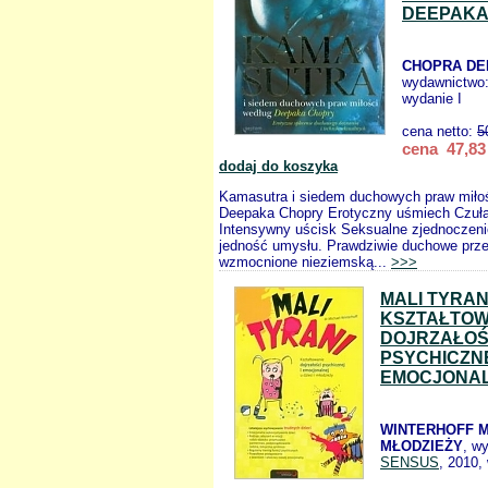
DEEPAKA
CHOPRA DE
wydawnictwo
wydanie I
cena netto:
5
cena 47,83 
dodaj do koszyka
Kamasutra i siedem duchowych praw miło
Deepaka Chopry Erotyczny uśmiech Czuła
Intensywny uścisk Seksualne zjednoczeni
jedność umysłu. Prawdziwie duchowe prze
wzmocnione nieziemską...
>>>
MALI TYRAN
KSZTAŁTOW
DOJRZAŁOŚ
PSYCHICZNE
EMOCJONA
WINTERHOFF M. 
MŁODZIEŻY
, w
SENSUS
, 2010,