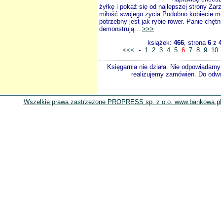
żyłkę i pokaż się od najlepszej strony Zar
miłość swojego życia Podobno kobiecie 
potrzebny jest jak rybie rower. Panie chętn
demonstrują...
>>>
książek:
466
, strona
6
z
<<<
-
1
2
3
4
5
6
7
8
9
10
Księgarnia nie działa. Nie odpowiadamy 
realizujemy zamówien. Do odwol
Wszelkie prawa zastrzeżone PROPRESS sp. z o.o. www.bankowa.pl