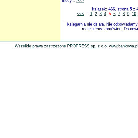
mocy...
>>>
książek:
466
, strona
5
z
<<<
-
1
2
3
4
5
6
7
8
9
10
Księgarnia nie działa. Nie odpowiadamy 
realizujemy zamówien. Do odwol
Wszelkie prawa zastrzeżone PROPRESS sp. z o.o. www.bankowa.pl