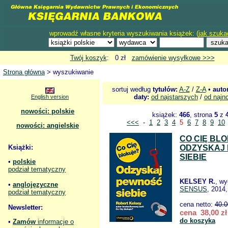
wprowadź własne kryteria wyszukiwania książek: (
jak szuka
Twój koszyk
: 0 zł
zamówienie wysyłkowe >>>
Strona główna
> wyszukiwanie
sortuj według
tytułów:
A-Z
/
Z-A
•
auto
daty:
od najstarszych
/
od najn
English version
nowości: polskie
książek:
466
, strona
5
z
<<<
-
1
2
3
4
5
6
7
8
9
10
nowości: angielskie
CO CIĘ BL
Książki:
ODZYSKAJ
SIEBIE
•
polskie
podział tematyczny
KELSEY R.
, w
•
anglojęzyczne
SENSUS
, 2014,
podział tematyczny
cena netto:
40.0
Newsletter:
cena 38,00 zł
do koszyka
•
Zamów
informacje o