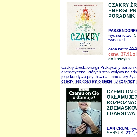
CZAKRY Ź
ENERGII P
PORADNIK
PASSENDORFE
wydawnictwo:
S
wydanie I
cena netto:
39.
cena 37,91 zł
do koszyka
Czakry Źródła energii Praktyczny poradnik
energetyczne, których stan wpływa na zdr
jego kondycję psychiczną i inne sfery życi
czakry jest dbaniem o siebie. O czakrach 
CZEMU ON C
OKŁAMUJE?
ROZPOZNAĆ
ZDEMASKOW
ŁGARSTWA
DAN CRUM
, wy
SENSUS
, 2011,