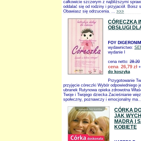
całkowicie szczerym z najbliższymi spraw
oddalać się od rodziny i przyjaciół. Boisz s
Obawiasz się odrzucenia. ...
>>>
CÓRECZKA 
OBSŁUGI DL
FOY DIGERONIM
wydawnictwo:
SE
wydanie I
cena netto:
28.20
cena 26,79 zł
+
do koszyka
Przygotowanie Tw
przyjęcie córeczki Wybór odpowiedniego j
ubranek Rutynowa opieka zdrowotna Właśc
Twoje i Twojego dziecka Zacieśnianie wię
społeczny, poznawczy i emocjonalny ma..
CÓRKA D
JAK WYC
MĄDRĄ I 
KOBIETĘ