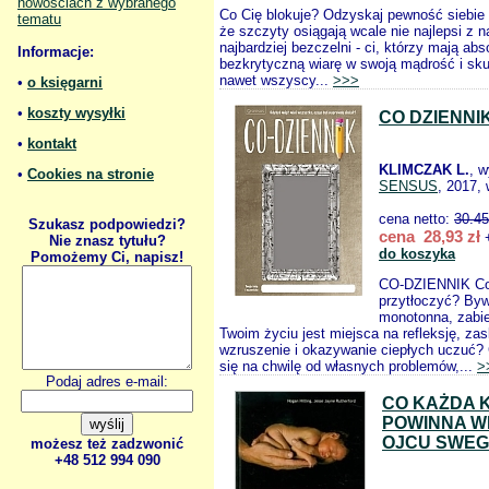
nowościach z wybranego
Co Cię blokuje? Odzyskaj pewność siebie
tematu
że szczyty osiągają wcale nie najlepsi z n
najbardziej bezczelni - ci, którzy mają abs
Informacje:
bezkrytyczną wiarę w swoją mądrość i sk
nawet wszyscy...
>>>
•
o księgarni
•
koszty wysyłki
CO DZIENNI
•
kontakt
KLIMCZAK L.
, 
•
Cookies na stronie
SENSUS
, 2017, 
cena netto:
30.45
Szukasz podpowiedzi?
cena 28,93 zł
+
Nie znasz tytułu?
do koszyka
Pomożemy Ci, napisz!
CO-DZIENNIK Cod
przytłoczyć? Byw
monotonna, zabie
Twoim życiu jest miejsca na refleksję, za
wzruszenie i okazywanie ciepłych uczuć?
się na chwilę od własnych problemów,...
>
Podaj adres e-mail:
CO KAŻDA 
POWINNA WI
OJCU SWEG
możesz też zadzwonić
+48 512 994 090