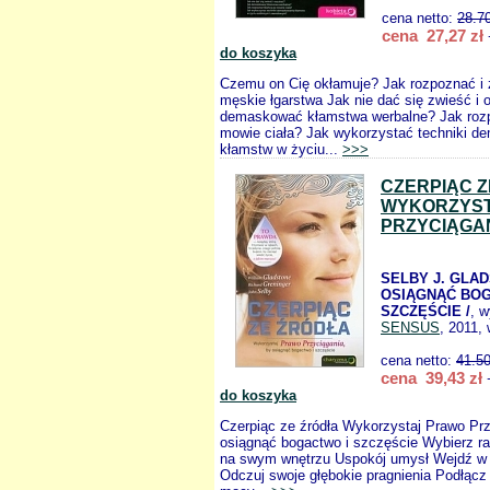
cena netto:
28.7
cena 27,27 zł
do koszyka
Czemu on Cię okłamuje? Jak rozpoznać 
męskie łgarstwa Jak nie dać się zwieść i
demaskować kłamstwa werbalne? Jak roz
mowie ciała? Jak wykorzystać techniki d
kłamstw w życiu...
>>>
CZERPIĄC 
WYKORZYS
PRZYCIĄGA
SELBY J. GLAD
OSIĄGNĄĆ BOG
SZCZĘŚCIE /
, 
SENSUS
, 2011,
cena netto:
41.5
cena 39,43 zł
+
do koszyka
Czerpiąc ze źródła Wykorzystaj Prawo Prz
osiągnąć bogactwo i szczęście Wybierz r
na swym wnętrzu Uspokój umysł Wejdź w t
Odczuj swoje głębokie pragnienia Podłącz 