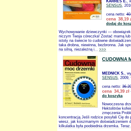
KARRES E.
, 
SENSUS
, 201
cena netto:
40
cena 38,19 
dodaj do kos
Wychowywanie dziewczynki — obowiązek
niczym Twoja córeczka! Zostać mamą lub t
istoty na świecie to cudowne doświadczen
taka drobna, niewinna, bezbronna. Jak spr
na silną, niezależną i...
>>>
CUDOWNA M
MEDNICK S.
, w
SENSUS
, 2009,
cena netto:
36.2
cena 34,39 zł
do koszyka
Nowoczesna drz
Hektolitrów kofe
zmęczenia Prob
koncentracją Jeśli rodzice posyłali Cię do
wiesz, jak koszmarnym doświadczeniem d
kilkulatka była poobiednia drzemka. Teraz