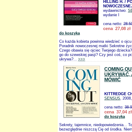
HILLING H. / 
NOWOCZESNEJ 
wydawnictwo:
S
wydanie I
cena netto:
28.5
cena 27,08 zł
do koszyka
Co każda kobieta powinna wiedzieć o ojc
Poradnik nowoczesnej matki Sekretne życ
Czego obawia się ojciec Twojego dziecka
go do szewskiej pasji? Czy jest coś, co p
ukrywa?...
>>>
COMING OU
UKRYWAĆ, 
MÓWIĆ
KITTREDGE CH
SENSUS
, 2008
cena netto:
38.
cena 37,04 zł
do koszyka
Sekrety, tajemnice, niedopowiedzenia... T
bezwzględnie niszczą Cię od środka. Nie