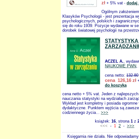
zł
+ 5% vat -
dodaj
Ogólnym założeniem 
Klasyków Psychologii - jest prezentacja w
psychologicznych, polskich i zagranicznyc
się do roku 1939. Pozycje wydawane w sei
dorobek światowej psychologii na przestrz
STATYSTYKA
ZARZĄDZANI
ACZEL A.
, wydaw
NAUKOWE PWN
,
cena netto:
132.80
cena 126,16 zł
+
do koszyka
cena netto + 5% vat. Jeden z najlepszyc
nauczania statystyki na wydziałach zarząd
Wykład jest kompletny i posiada ogromne 
dydaktyczne. Punktem wyjścia są zawsze
codziennego życia...
>>>
książek:
16
, strona
1
z
<<<
-
1
2
-
>>>
Księgarnia nie działa. Nie odpowiadamy 