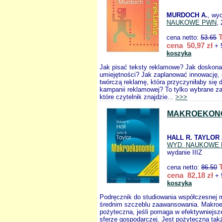
MURDOCH A.
, wy
NAUKOWE PWN
,
cena netto:
53.65
cena 50,97 zł
+ 
koszyka
Jak pisać teksty reklamowe? Jak doskona
umiejętności? Jak zaplanować innowację, o
twórczą reklamę, która przyczyniłaby się
kampanii reklamowej? To tylko wybrane za
które czytelnik znajdzie...
>>>
MAKROEKON
HALL R. TAYLOR 
WYD. NAUKOWE
wydanie IIIZ
cena netto:
86.50
cena 82,18 zł
+ 
koszyka
Podręcznik do studiowania współczesnej 
średnim szczeblu zaawansowania. Makroe
pożyteczna, jeśli pomaga w efektywniejsze
sferze gospodarczej. Jest pożyteczna tak