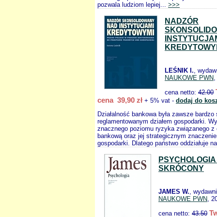
pozwala ludziom lepiej...
>>>
NADZÓR
SKONSOLID
INSTYTUCJA
KREDYTOWY
LEŚNIK I.
, wydaw
NAUKOWE PWN
,
cena netto:
42.00
cena 39,90 zł
+ 5% vat -
dodaj do kos
Działalność bankowa była zawsze bardzo s
reglamentowanym działem gospodarki. Wy
znacznego poziomu ryzyka związanego z d
bankową oraz jej strategicznym znaczenie
gospodarki. Dlatego państwo oddziałuje na
PSYCHOLOGIA
SKRÓCONY
JAMES W.
, wydawn
NAUKOWE PWN
, 2
Tw
cena netto:
43.50