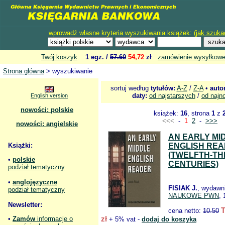
wprowadź własne kryteria wyszukiwania książek: (
jak szuka
Twój koszyk
:
1 egz. /
57.60
54,72
zł
zamówienie wysyłkow
Strona główna
> wyszukiwanie
sortuj według
tytułów:
A-Z
/
Z-A
•
auto
daty:
od najstarszych
/
od najn
English version
nowości: polskie
książek:
16
, strona
1
z
<<<
-
1
2
-
>>>
nowości: angielskie
AN EARLY MI
Książki:
ENGLISH RE
(TWELFTH-TH
•
polskie
CENTURIES)
podział tematyczny
•
anglojęzyczne
FISIAK J.
, wydawn
podział tematyczny
NAUKOWE PWN
, 
Newsletter:
T
cena netto:
10.50
zł
•
Zamów
informacje o
+ 5% vat -
dodaj do koszyka