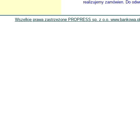
realizujemy zamówien. Do odwol
Wszelkie prawa zastrzeżone PROPRESS sp. z o.o. www.bankowa.pl