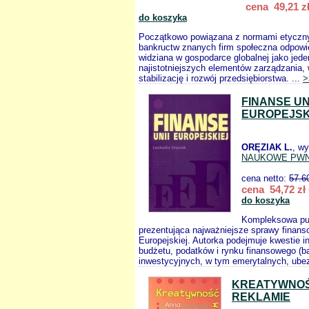
cena 49,21 z
do koszyka
Początkowo powiązana z normami etycznym
bankructw znanych firm społeczna odpowie
widziana w gospodarce globalnej jako jede
najistotniejszych elementów zarządzania,
stabilizację i rozwój przedsiębiorstwa. ...
>
FINANSE UN
EUROPEJSK
ORĘZIAK L.
, w
NAUKOWE PW
cena netto:
57.6
cena 54,72 zł
do koszyka
Kompleksowa pub
prezentująca najważniejsze sprawy finans
Europejskiej. Autorka podejmuje kwestie in
budżetu, podatków i rynku finansowego (
inwestycyjnych, w tym emerytalnych, ubez
KREATYWNO
REKLAMIE