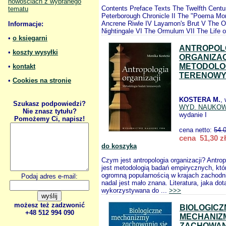
nowościach z wybranego
Contents Preface Texts The Twelfth Centu
tematu
Peterborough Chronicle II The "Poema Mora
Ancrene Riwle IV Layamon's Brut V The O
Informacje:
Nightingale VI The Ormulum VII The Life o
•
o księgarni
ANTROPOL
•
koszty wysyłki
ORGANIZAC
METODOLO
•
kontakt
TERENOW
•
Cookies na stronie
KOSTERA M.
,
Szukasz podpowiedzi?
WYD. NAUKO
Nie znasz tytułu?
wydanie I
Pomożemy Ci, napisz!
cena netto:
54.
cena 51,30 zł
do koszyka
Czym jest antropologia organizacji? Antrop
jest metodologią badań empirycznych, któr
ogromną popularnością w krajach zachodn
Podaj adres e-mail:
nadal jest mało znana. Literatura, jaka dot
wykorzystywana do ...
>>>
możesz też zadzwonić
BIOLOGICZ
+48 512 994 090
MECHANIZ
ZACHOWANI