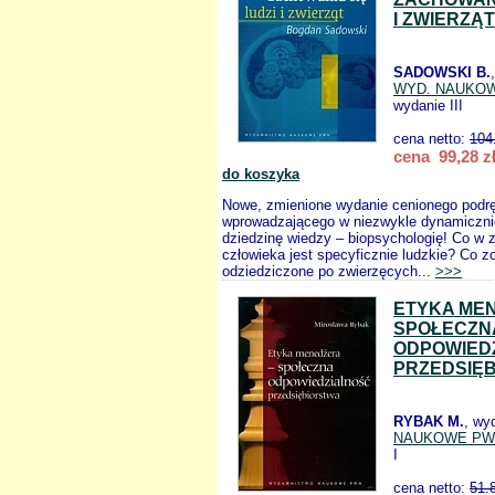
I ZWIERZĄT
SADOWSKI B.
WYD. NAUKO
wydanie III
cena netto:
104
cena 99,28 z
do koszyka
Nowe, zmienione wydanie cenionego podrę
wprowadzającego w niezwykle dynamicznie
dziedzinę wiedzy – biopsychologię! Co w
człowieka jest specyficznie ludzkie? Co z
odziedziczone po zwierzęcych...
>>>
ETYKA ME
SPOŁECZN
ODPOWIED
PRZEDSIĘ
RYBAK M.
, wy
NAUKOWE PW
I
cena netto:
51.