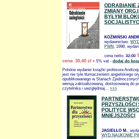
ODRABIANIE 
ZMIANY ORG.I
BYŁYM BLOK
SOCJALISTY
KOŹMIŃSKI ANDR
wydawnictwo:
WYD
PWN
, 1998, wydani
cena netto:
32.00
cena 30,40 zł
+ 5% vat -
dodaj do kos
Polskie wydanie książki profesora Andrze
jest nie tyle tłumaczeniem angielskiego or
opublikowanego w Stanach Zjednoczonych 
wersją zaktualizowaną, dostosowaną do po
czytelnika i uwzględniaj...
>>>
PARTNERSTWO
PRZYSZŁOŚCI 
POLITYCE WSC
MNIEJSZOŚCI
JAGIEŁŁO M.
, wyd
WYD.NAUKOWE P