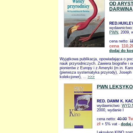
OD ARYS
DARWINA
RED.HUXLEY
wydawnictwo
PWN
, 2009, 
cena netto:
1
cena 110,20
dodaj do ko
Wyjątkowa publikacja, opowiadająca o poc
nauk przyrodniczych. Zawiera biografie i o
pionierów z Europy i z Ameryki (m.in. Kar
(pierwsza systematyka przyrody), Joseph 
kolekcjoner), ...
>>>
PWN LEKSYKO
RED. DAMM K. KA
wydawnictwo:
WYD.
2000, wydanie I
Tw
cena netto:
40.00
zł
+ 5% vat -
dodaj 
Leksykon KINO zost