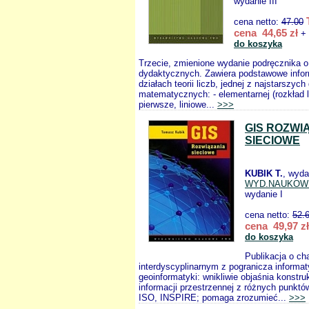
wydanie III
cena netto:
47.00
cena 44,65 zł
+ 
do koszyka
Trzecie, zmienione wydanie podręcznika 
dydaktycznych. Zawiera podstawowe info
działach teorii liczb, jednej z najstarszych
matematycznych: - elementarnej (rozkład l
pierwsze, liniowe...
>>>
GIS ROZWI
SIECIOWE
KUBIK T.
, wyda
WYD.NAUKOW
wydanie I
cena netto:
52.
cena 49,97 zł
do koszyka
Publikacja o ch
interdyscyplinarnym z pogranicza informaty
geoinformatyki: wnikliwie objaśnia konstruk
informacji przestrzennej z różnych punkt
ISO, INSPIRE; pomaga zrozumieć...
>>>