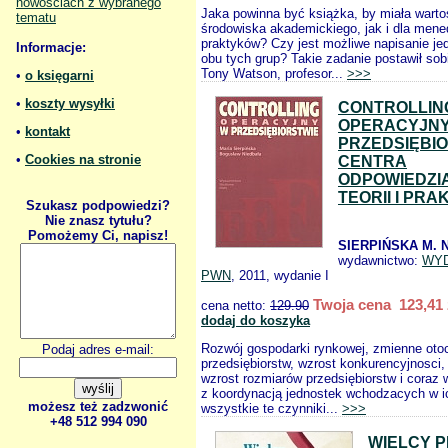
nowościach z wybranego
Jaka powinna być książka, by miała warto
tematu
środowiska akademickiego, jak i dla mene
praktyków? Czy jest możliwe napisanie jed
Informacje:
obu tych grup? Takie zadanie postawił sobi
Tony Watson, profesor...
>>>
•
o księgarni
•
koszty wysyłki
CONTROLLIN
OPERACYJNY
•
kontakt
PRZEDSIĘBI
•
Cookies na stronie
CENTRA
ODPOWIEDZI
TEORII I PR
Szukasz podpowiedzi?
Nie znasz tytułu?
Pomożemy Ci, napisz!
SIERPIŃSKA M. 
wydawnictwo:
WY
PWN
, 2011, wydanie I
Twoja cena 123,41 
cena netto:
129.90
dodaj do koszyka
Rozwój gospodarki rynkowej, zmienne oto
Podaj adres e-mail:
przedsiębiorstw, wzrost konkurencyjnosci, 
wzrost rozmiarów przedsiębiorstw i coraz 
z koordynacją jednostek wchodzacych w ic
możesz też zadzwonić
wszystkie te czynniki...
>>>
+48 512 994 090
WIELCY 