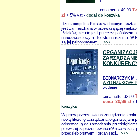
I
Tw
cena netto:
40.90
zł
+ 5% vat -
dodaj do koszyka
Rzeczpospolita Polska w obecnym kształci
jest zamieszkana w przeważającej większ
Polaków, ale nie jest przecież państwem 
narodowościowym. To istotna różnica. W P
są jej pełnoprawnymi...
>>>
ORGANIZACJ
ZARZĄDZANI
KONKURENCY
BEDNARCZYK M.
WYD.NAUKOWE 
wydanie I
cena netto:
32.50
cena 30,88 zł
+ 
koszyka
W pracy przedstawiono zarządzanie konku
nową filozofię zarządzania organizacjami 
odnosząc ją do zarządzania przedsiębiors
pierwszej zaprezentowano różnice w zarz
przedsiębiorstwem i organizacj...
>>>