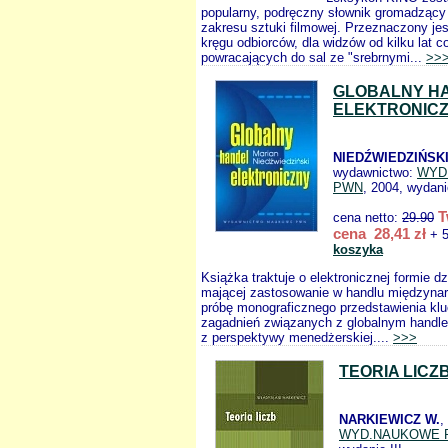
popularny, podręczny słownik gromadzący 
zakresu sztuki filmowej. Przeznaczony jes
kręgu odbiorców, dla widzów od kilku lat c
powracających do sal ze "srebrnymi...
>>
GLOBALNY H
ELEKTRONIC
NIEDŹWIEDZIŃSKI
wydawnictwo:
WYD
PWN
, 2004, wydani
T
cena netto:
29.90
cena 28,41 zł
+ 5
koszyka
Książka traktuje o elektronicznej formie dz
mającej zastosowanie w handlu międzyna
próbę monograficznego przedstawienia kl
zagadnień związanych z globalnym handl
z perspektywy menedżerskiej....
>>>
TEORIA LICZ
NARKIEWICZ W.
,
WYD.NAUKOWE 