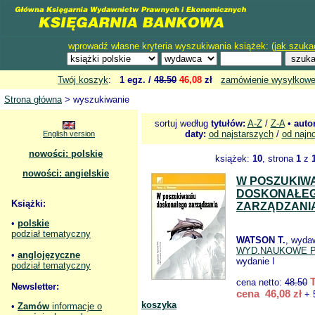
wprowadź własne kryteria wyszukiwania książek: (
jak szuka
Twój koszyk
:
1 egz. /
48.50
46,08
zł
zamówienie wysyłkow
Strona główna
> wyszukiwanie
sortuj według
tytułów:
A-Z
/
Z-A
•
auto
daty:
od najstarszych
/
od najn
English version
nowości: polskie
książek:
10
, strona
1
z
nowości: angielskie
W POSZUKIW
DOSKONAŁE
Książki:
ZARZĄDZANI
•
polskie
podział tematyczny
WATSON T.
, wyda
WYD.NAUKOWE 
•
anglojęzyczne
wydanie I
podział tematyczny
cena netto:
48.50
Newsletter:
cena 46,08 zł
+ 
koszyka
•
Zamów
informacje o