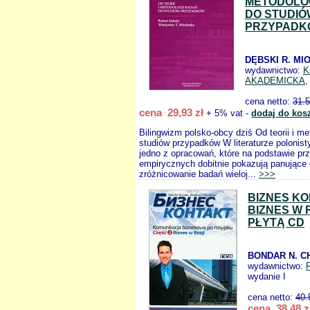
METODOLOG
DO STUDIÓ
PRZYPADK
DĘBSKI R. MI
wydawnictwo:
K
AKADEMICKA
,
cena netto:
31.
cena 29,93 zł
+ 5% vat -
dodaj do kos
Bilingwizm polsko-obcy dziś Od teorii i me
studiów przypadków W literaturze polonisty
jedno z opracowań, które na podstawie pr
empirycznych dobitnie pokazują panujące 
zróżnicowanie badań wieloj...
>>>
BIZNES KO
BIZNES W 
PŁYTĄ CD
BONDAR N. C
wydawnictwo:
wydanie I
cena netto:
40.
cena 38,48 z