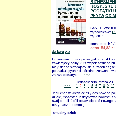
BIZNESMENI
ROSYJSKU 
POCZĄTKUJ
PŁYTĄ CD 
FAST L. ZWOL
wydawnictwo:
P
wydanie I
cena netto:
57.7
cena 54,82 zł
do koszyka
Biznesmeni mówią po rosyjsku to cykl po
zawierający pełny kurs współczesnego bi
rosyjskiego składający się z trzech części:
początkujących • dla średnio zaawansowa
zaawansowanych ...
>>>
książek:
598
, strona
2
z
<<<
-
1
2
3
4
5
6
7
8
9
10
Jeśli chcesz wiedzieć czy coś nowego poj
dziale, możesz subskrybować nowości z t
swój e-mail. Jeśli pojawi się coś nowego n
otrzymasz informację.
aktualny dział: