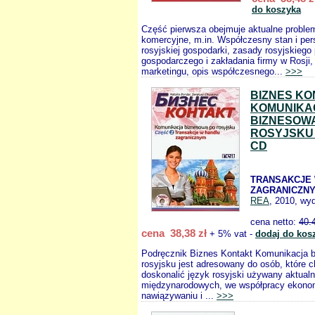
do koszyka
Część pierwsza obejmuje aktualne proble
komercyjne, m.in. Współczesny stan i pe
rosyjskiej gospodarki, zasady rosyjskiego
gospodarczego i zakładania firmy w Rosji,
marketingu, opis współczesnego...
>>>
BIZNES KO
KOMUNIKA
BIZNESOW
ROSYJSKU 
CD
TRANSAKCJE
ZAGRANICZN
REA
, 2010, wyd
cena netto:
40.
cena 38,38 zł
+ 5% vat -
dodaj do kos
Podręcznik Biznes Kontakt Komunikacja 
rosyjsku jest adresowany do osób, które 
doskonalić język rosyjski używany aktualn
międzynarodowych, we współpracy ekonom
nawiązywaniu i ...
>>>