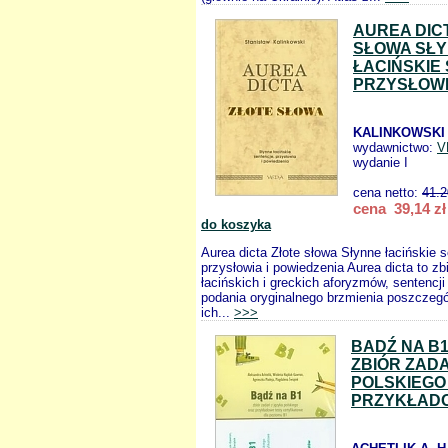
AUREA DIC
SŁOWA SŁ
ŁACIŃSKIE
PRZYSŁOWIA
KALINKOWSKI 
wydawnictwo:
V
wydanie I
cena netto:
41.2
cena 39,14 zł
do koszyka
Aurea dicta Złote słowa Słynne łacińskie s
przysłowia i powiedzenia Aurea dicta to z
łacińskich i greckich aforyzmów, sentencji
podania oryginalnego brzmienia poszczegó
ich...
>>>
BADŹ NA B1
ZBIÓR ZAD
POLSKIEGO
PRZYKŁAD