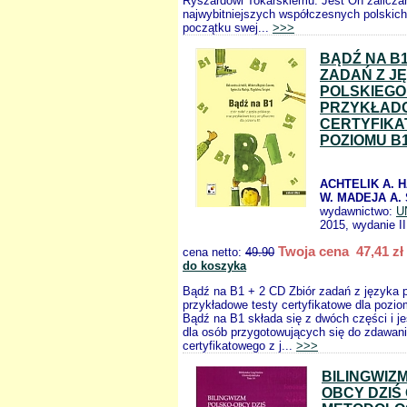
Ryszardowi Tokarskiemu. Jest On zalicza
najwybitniejszych współczesnych polskich
początku swej...
>>>
BĄDŹ NA B1
ZADAŃ Z J
POLSKIEGO
PRZYKŁAD
CERTYFIKA
POZIOMU B
ACHTELIK A. 
W. MADEJA A.
wydawnictwo:
U
2015, wydanie II
Twoja cena 47,41 zł
cena netto:
49.90
do koszyka
Bądź na B1 + 2 CD Zbiór zadań z języka p
przykładowe testy certyfikatowe dla pozi
Bądź na B1 składa się z dwóch części i j
dla osób przygotowujących się do zdawan
certyfikatowego z j...
>>>
BILINGWIZ
OBCY DZIŚ 