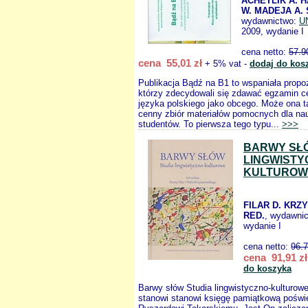
ACHETLIK A. 
W. MADEJA A.
wydawnictwo:
U
2009, wydanie I
cena netto:
57.9
cena 55,01 zł
+ 5% vat -
dodaj do kos
Publikacja Bądź na B1 to wspaniała propoz
którzy zdecydowali się zdawać egzamin ce
języka polskiego jako obcego. Może ona t
cenny zbiór materiałów pomocnych dla nauc
studentów. To pierwsza tego typu...
>>>
BARWY SŁ
LINGWISTY
KULTUROW
FILAR D. KRZ
RED.
, wydawni
wydanie I
cena netto:
96.
cena 91,91 zł
do koszyka
Barwy słów Studia lingwistyczno-kulturowe
stanowi stanowi księgę pamiątkową poświ