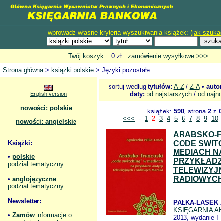
wprowadź własne kryteria wyszukiwania książek: (
jak szuka
Twój koszyk
: 0 zł
zamówienie wysyłkowe >>>
Strona główna
>
książki polskie
> Języki pozostałe
sortuj według
tytułów:
A-Z
/
Z-A
•
auto
daty:
od najstarszych
/
od najn
English version
nowości: polskie
książek:
598
, strona
2
z
<<<
-
1
2
3
4
5
6
7
8
9
10
nowości: angielskie
ARABSKO-
Książki:
CODE SWIT
MEDIACH N
•
polskie
PRZYKŁADZ
podział tematyczny
TELEWIZYJ
RADIOWYC
•
anglojęzyczne
podział tematyczny
Newsletter:
PAŁKA-LASEK 
KSIĘGARNIA 
•
Zamów
informacje o
2013, wydanie I