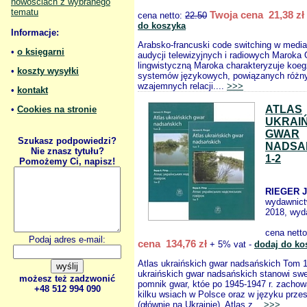
nowościach z wybranego
tematu
Twoja cena 21,38 zł
cena netto:
22.50
do koszyka
Informacje:
Arabsko-francuski code switching w media
•
o księgarni
audycji telewizyjnych i radiowych Maroka
lingwistyczną Maroka charakteryzuje koeg
•
koszty wysyłki
systemów językowych, powiązanych różn
wzajemnych relacji....
>>>
•
kontakt
ATLAS
•
Cookies na stronie
UKRAI
GWAR
Szukasz podpowiedzi?
NADSA
Nie znasz tytułu?
1-2
Pomożemy Ci, napisz!
RIEGER J
wydawnic
2018, wyda
cena nett
Podaj adres e-mail:
cena 134,76 zł
+ 5% vat -
dodaj do ko
Atlas ukraińskich gwar nadsańskich Tom 1
ukraińskich gwar nadsańskich stanowi sw
możesz też zadzwonić
pomnik gwar, któe po 1945-1947 r. zachowa
+48 512 994 090
kilku wsiach w Polsce oraz w języku prze
(głównie na Ukrainie). Atlas z...
>>>