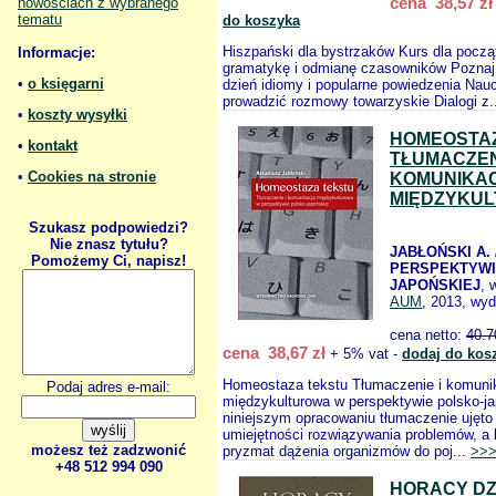
cena 38,57 zł
nowościach z wybranego
tematu
do koszyka
Hiszpański dla bystrzaków Kurs dla pocz
Informacje:
gramatykę i odmianę czasowników Poznaj 
•
o księgarni
dzień idiomy i popularne powiedzenia Nau
prowadzić rozmowy towarzyskie Dialogi z.
•
koszty wysyłki
HOMEOSTA
•
kontakt
TŁUMACZEN
•
Cookies na stronie
KOMUNIKA
MIĘDZYKU
Szukasz podpowiedzi?
Nie znasz tytułu?
JABŁOŃSKI A. 
Pomożemy Ci, napisz!
PERSPEKTYWI
JAPOŃSKIEJ
, 
AUM
, 2013, wyd
cena netto:
40.7
cena 38,67 zł
+ 5% vat -
dodaj do kos
Homeostaza tekstu Tłumaczenie i komuni
Podaj adres e-mail:
międzykulturowa w perspektywie polsko-j
niniejszym opracowaniu tłumaczenie ujęto
umiejętności rozwiązywania problemów, a 
możesz też zadzwonić
pryzmat dążenia organizmów do poj...
>>
+48 512 994 090
HORACY DZ