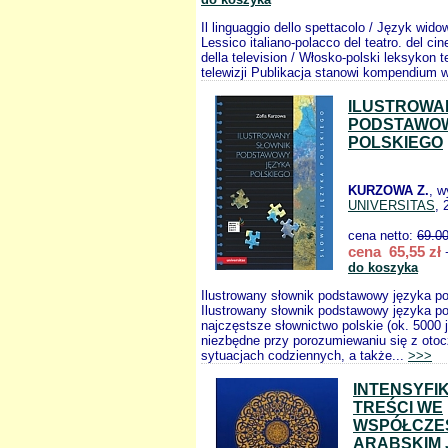
Il linguaggio dello spettacolo / Język wid
Lessico italiano-polacco del teatro. del cin
della television / Włosko-polski leksykon te
telewizji Publikacja stanowi kompendium w
ILUSTROWA
PODSTAWOW
POLSKIEGO
KURZOWA Z.
, w
UNIVERSITAS
, 
cena netto:
69.0
cena 65,55 zł
+
do koszyka
Ilustrowany słownik podstawowy języka po
Ilustrowany słownik podstawowy języka po
najczęstsze słownictwo polskie (ok. 5000 
niezbędne przy porozumiewaniu się z oto
sytuacjach codziennych, a także...
>>>
INTENSYFI
TREŚCI WE
WSPÓŁCZE
ARABSKIM 