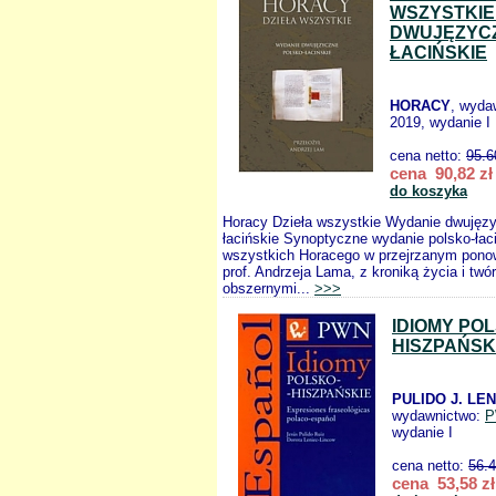
WSZYSTKIE
DWUJĘZYCZ
ŁACIŃSKIE
HORACY
, wyda
2019, wydanie I
cena netto:
95.6
cena 90,82 zł
do koszyka
Horacy Dzieła wszystkie Wydanie dwujęzy
łacińskie Synoptyczne wydanie polsko-łaci
wszystkich Horacego w przejrzanym ponow
prof. Andrzeja Lama, z kroniką życia i twó
obszernymi...
>>>
IDIOMY PO
HISZPAŃSK
PULIDO J. LE
wydawnictwo:
P
wydanie I
cena netto:
56.
cena 53,58 zł