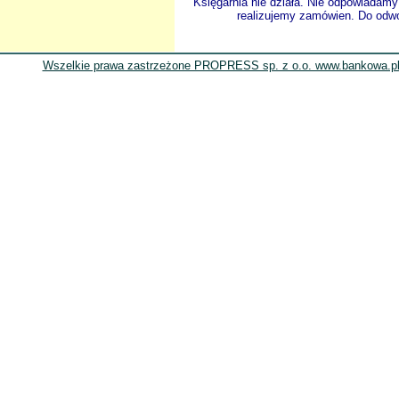
Księgarnia nie działa. Nie odpowiadamy 
realizujemy zamówien. Do odwol
Wszelkie prawa zastrzeżone PROPRESS sp. z o.o. www.bankowa.pl