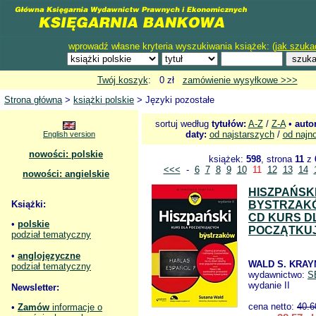
wprowadź własne kryteria wyszukiwania książek: (
jak szuka
Twój koszyk
: 0 zł
zamówienie wysyłkowe >>>
Strona główna
>
książki polskie
> Języki pozostałe
sortuj według
tytułów:
A-Z
/
Z-A
•
auto
daty:
od najstarszych
/
od najn
English version
nowości: polskie
książek:
598
, strona
11
z
<<<
-
6
7
8
9
10
11
12
13
14
nowości: angielskie
HISZPAŃSK
Książki:
BYSTRZAKÓ
CD KURS D
•
polskie
POCZĄTKU
podział tematyczny
•
anglojęzyczne
WALD S. KRAY
podział tematyczny
wydawnictwo:
S
wydanie II
Newsletter:
cena netto:
40.6
•
Zamów
informacje o