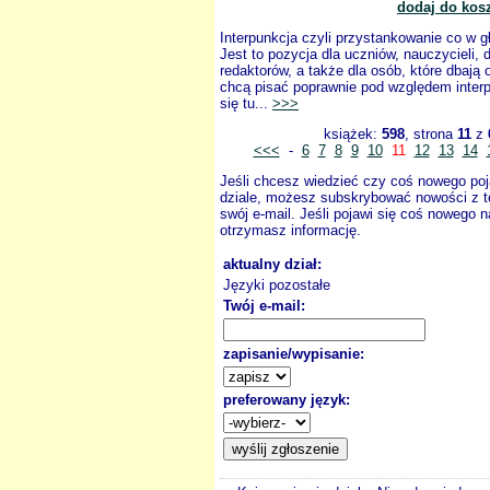
dodaj do kos
Interpunkcja czyli przystankowanie co w g
Jest to pozycja dla uczniów, nauczycieli, d
redaktorów, a także dla osób, które dbają 
chcą pisać poprawnie pod względem interp
się tu...
>>>
książek:
598
, strona
11
z
<<<
-
6
7
8
9
10
11
12
13
14
Jeśli chcesz wiedzieć czy coś nowego poj
dziale, możesz subskrybować nowości z t
swój e-mail. Jeśli pojawi się coś nowego n
otrzymasz informację.
aktualny dział:
Języki pozostałe
Twój e-mail:
zapisanie/wypisanie:
preferowany język: