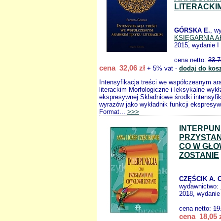
LITERACKI
GÓRSKA E.
, w
KSIĘGARNIA 
2015, wydanie I
cena netto:
33.7
cena 32,06 zł
+ 5% vat -
dodaj do kos
Intensyfikacja treści we współczesnym ar
literackim Morfologiczne i leksykalne wykła
ekspresywnej Składniowe środki intensyfik
wyrazów jako wykładnik funkcji ekspresyw
Format...
>>>
INTERPUN
PRZYSTA
CO W GŁO
ZOSTANIE
CZĘŚCIK A. 
wydawnictwo:
2018, wydanie
cena netto:
19
cena 18,05 