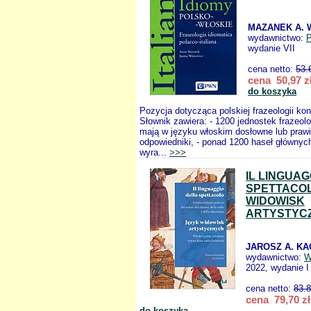
MAZANEK A. 
wydawnictwo:
wydanie VII
cena netto:
53.
cena 50,97 z
do koszyka
Pozycja dotycząca polskiej frazeologii ko
Słownik zawiera: - 1200 jednostek frazeol
mają w języku włoskim dosłowne lub praw
odpowiedniki, - ponad 1200 haseł głównych
wyra...
>>>
IL LINGUA
SPETTACOL
WIDOWISK
ARTYSTYC
JAROSZ A. KA
wydawnictwo:
W
2022, wydanie I
cena netto:
83.
cena 79,70 zł
do koszyka