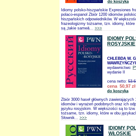
do koszyka
Idiomy polsko-hiszpańskie Expresiones fr
polaco-espanol Zbiór 1200 idiomów polskic
hiszpańskich odpowiedników. W większości
frazeologizmy tożsame, tzn. idiomy, które
są „takie same&...
>>>
IDIOMY POL
ROSYJSKIE
CHLEBDA W. G
WAWRZYŃCZYK
wydawnictwo:
P
wydanie II
cena netto:
53.6
cena 50,97 zł
do koszyka
Zbiór 3000 haseł głównych zawierających 
idiomów i wyrażeń podobnych oraz ich od
języku rosyjskim. W większości są to tzw.
tożsame, tzn. idiomy, które w obu językac
Słownik...
>>>
IDIOMY PO
WŁOSKIE