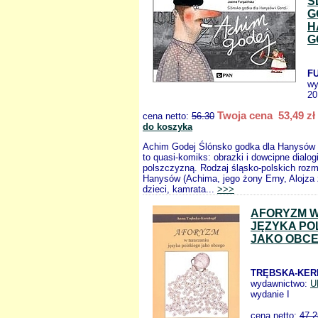
Ś
G
H
G
F
wy
20
Twoja cena 53,49 zł
cena netto:
56.30
do koszyka
Achim Godej Ślónsko godka dla Hanysów i
to quasi-komiks: obrazki i dowcipne dialog
polszczyzną. Rodzaj śląsko-polskich roz
Hanysów (Achima, jego żony Erny, Alojza 
dzieci, kamrata...
>>>
AFORYZM W
JĘZYKA PO
JAKO OBC
TRĘBSKA-KER
wydawnictwo:
U
wydanie I
cena netto:
47.2