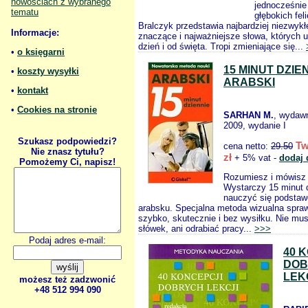
nowościach z wybranego
jednocześnie
tematu
głębokich fel
Bralczyk przedstawia najbardziej niezwykł
Informacje:
znaczące i najważniejsze słowa, których
dzień i od święta. Tropi zmieniające się...
•
o księgarni
15 MINUT DZIE
•
koszty wysyłki
ARABSKI
•
kontakt
•
Cookies na stronie
SARHAN M.
, wydaw
2009, wydanie I
Szukasz podpowiedzi?
Tw
cena netto:
29.50
Nie znasz tytułu?
zł
+ 5% vat -
dodaj 
Pomożemy Ci, napisz!
Rozumiesz i mówisz 
Wystarczy 15 minut 
nauczyć się podsta
arabsku. Specjalna metoda wizualna spraw
szybko, skutecznie i bez wysiłku. Nie mu
słówek, ani odrabiać pracy...
>>>
Podaj adres e-mail:
40 
DOB
LEK
możesz też zadzwonić
+48 512 994 090