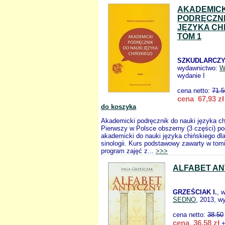
AKADEMICK
PODRĘCZNI
JĘZYKA CH
TOM 1
SZKUDLARCZY
wydawnictwo:
W
wydanie I
cena netto:
71.5
cena 67,93 zł
do koszyka
Akademicki podręcznik do nauki języka ch
Pierwszy w Polsce obszerny (3 części) po
akademicki do nauki języka chińskiego dl
sinologii. Kurs podstawowy zawarty w tom
program zajęć z...
>>>
ALFABET A
GRZEŚCIAK I.
, 
SEDNO
, 2013, w
cena netto:
38.50
cena 36,58 zł
+