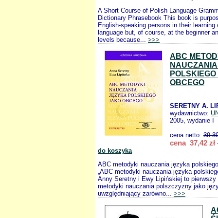
A Short Course of Polish Language Gramm
Dictionary Phrasebook This book is purpos
English-speaking persons in their learning 
language but, of course, at the beginner a
levels because...
>>>
ABC METOD
NAUCZANIA
POLSKIEGO
OBCEGO
SERETNY A. LI
wydawnictwo:
U
2005, wydanie I
cena netto:
39.3
cena 37,42 zł
do koszyka
ABC metodyki nauczania języka polskiego
„ABC metodyki nauczania języka polskieg
Anny Seretny i Ewy Lipińskiej to pierwszy
metodyki nauczania polszczyzny jako jęz
uwzględniający zarówno...
>>>
A