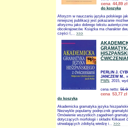
cena 44,89 zł
do koszyka
Aforyzm w nauczaniu języka polskiego ja
niniejszej publikacji jest pokazanie możli
aforyzmu jako dobrego tekstu autentyczn
obcokrajowców. Książka ma charakter dwu
części I,...
>>>
AKADEMIC
GRAMATYK
HISZPAŃSK
ĆWICZENIA
PERLIN J. CY
JANCZEW M.
, 
PWN
, 2015, wyd
cena netto:
56.6
cena 53,77 zł
do koszyka
Akademicka gramatyka języka hiszpański
Niezwykle popularny podręcznik gramatyki
Omówienie wszystkich zagadnień gramat
dotyczących morfologii i składni Kilkaset 
utrwalających zdobytą wiedzę i...
>>>