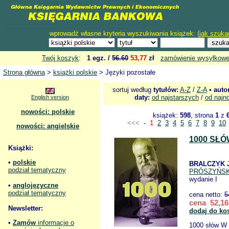
wprowadź własne kryteria wyszukiwania książek: (
jak szuka
Twój koszyk
:
1 egz. /
56.60
53,77
zł
zamówienie wysyłkow
Strona główna
>
książki polskie
> Języki pozostałe
sortuj według
tytułów:
A-Z
/
Z-A
•
auto
daty:
od najstarszych
/
od najn
English version
nowości: polskie
książek:
598
, strona
1
z
<<<
-
1
2
3
4
5
6
7
8
9
10
nowości: angielskie
1000 SŁ
Książki:
•
polskie
BRALCZYK J
podział tematyczny
PRÓSZYŃSK
wydanie I
•
anglojęzyczne
podział tematyczny
cena netto:
5
cena 52,16
Newsletter:
dodaj do ko
•
Zamów
informacje o
1000 słów W 