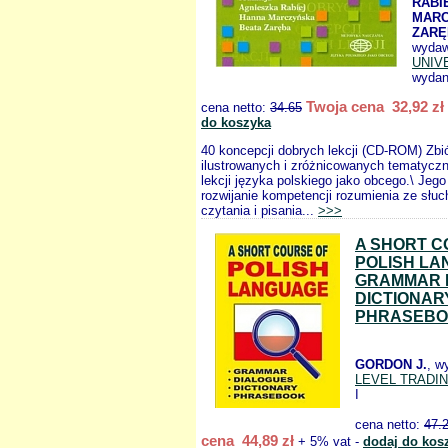
RABIE
MARC
ZARĘ
wydaw
UNIV
wydan
Twoja cena 32,92 zł
cena netto:
34.65
do koszyka
40 koncepcji dobrych lekcji (CD-ROM) Zbi
ilustrowanych i zróżnicowanych tematyczn
lekcji języka polskiego jako obcego.\ Jego
rozwijanie kompetencji rozumienia ze słuc
czytania i pisania...
>>>
A SHORT C
POLISH L
GRAMMAR 
DICTIONAR
PHRASEB
GORDON J.
, w
LEVEL TRADI
I
cena netto:
47.
cena 44,89 zł
+ 5% vat -
dodaj do kos