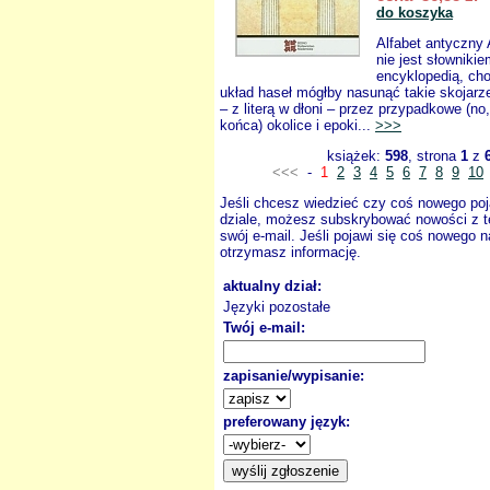
do koszyka
Alfabet antyczny 
nie jest słownikie
encyklopedią, cho
układ haseł mógłby nasunąć takie skojarz
– z literą w dłoni – przez przypadkowe (no
końca) okolice i epoki...
>>>
książek:
598
, strona
1
z
<<<
-
1
2
3
4
5
6
7
8
9
10
Jeśli chcesz wiedzieć czy coś nowego poj
dziale, możesz subskrybować nowości z t
swój e-mail. Jeśli pojawi się coś nowego n
otrzymasz informację.
aktualny dział:
Języki pozostałe
Twój e-mail:
zapisanie/wypisanie:
preferowany język: