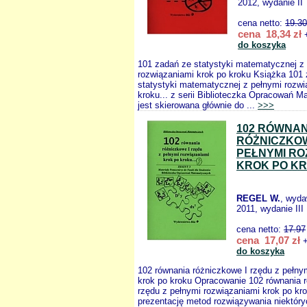
2012, wydanie II
cena netto:
19.30
cena 18,34 zł
+
do koszyka
101 zadań ze statystyki matematycznej z
rozwiązaniami krok po kroku Książka 101
statystyki matematycznej z pełnymi rozwi
kroku... z serii Biblioteczka Opracowań 
jest skierowana głównie do ...
>>>
102 RÓWNAN
RÓŻNICZKOW
PEŁNYMI RO
KROK PO K
REGEL W.
, wyd
2011, wydanie III
cena netto:
17.97
cena 17,07 zł
+
do koszyka
102 równania różniczkowe I rzędu z pełny
krok po kroku Opracowanie 102 równania 
rzędu z pełnymi rozwiązaniami krok po kr
prezentację metod rozwiązywania niektóry