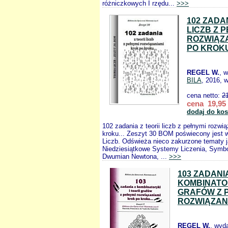
różniczkowych I rzędu...
>>>
102 ZADAN
LICZB Z 
ROZWIĄZ
PO KROK
REGEL W.
, 
BILA
, 2016, 
cena netto:
2
cena 19,95 
dodaj do ko
102 zadania z teorii liczb z pełnymi rozwi
kroku... Zeszyt 30 BOM poświecony jest w 
Liczb. Odświeża nieco zakurzone tematy j
Niedziesiątkowe Systemy Liczenia, Symb
Dwumian Newtona, ...
>>>
103 ZADANI
KOMBINATOR
GRAFÓW Z 
ROZWIĄZAN
REGEL W.
, wyd