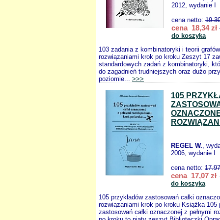
2012, wydanie I
cena netto:
19.3
cena 18,34 zł
do koszyka
103 zadania z kombinatoryki i teorii grafó
rozwiązaniami krok po kroku Zeszyt 17 za
standardowych zadań z kombinatoryki, któ
do zagadnień trudniejszych oraz dużo prz
poziomie...
>>>
105 PRZYK
ZASTOSOWA
OZNACZONE
ROZWIĄZAN
REGEL W.
, wyd
2006, wydanie I
cena netto:
17.9
cena 17,07 zł
+
do koszyka
105 przykładów zastosowań całki oznaczo
rozwiązaniami krok po kroku Książka 105
zastosowań całki oznaczonej z pełnymi ro
po kroku to piąty zeszyt Biblioteczki Opr