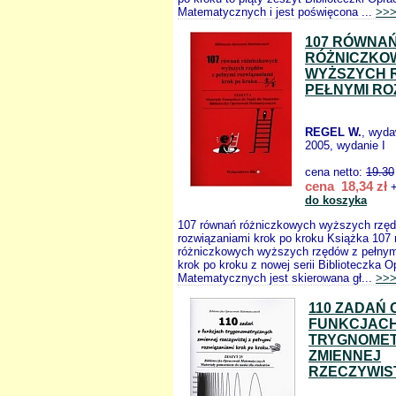
Matematycznych i jest poświęcona ...
>>
107 RÓWNA
RÓŻNICZKO
WYŻSZYCH 
PEŁNYMI RO
REGEL W.
, wyd
2005, wydanie I
cena netto:
19.30
cena 18,34 zł
+
do koszyka
107 równań różniczkowych wyższych rzęd
rozwiązaniami krok po kroku Książka 107
różniczkowych wyższych rzędów z pełnym
krok po kroku z nowej serii Biblioteczka 
Matematycznych jest skierowana gł...
>>
110 ZADAŃ 
FUNKCJAC
TRYGNOME
ZMIENNEJ
RZECZYWIS