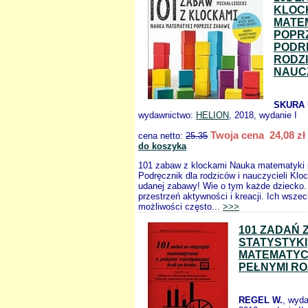
KLOC
MATE
POPR
PODR
RODZI
NAUCZ
SKURA M
wydawnictwo:
HELION
, 2018, wydanie I
Twoja cena 24,08 zł
cena netto:
25.35
do koszyka
101 zabaw z klockami Nauka matematyki
Podręcznik dla rodziców i nauczycieli Klo
udanej zabawy! Wie o tym każde dziecko.
przestrzeń aktywności i kreacji. Ich wsze
możliwości często...
>>>
101 ZADAŃ 
STATYSTYKI
MATEMATYC
PEŁNYMI RO
REGEL W.
, wyd