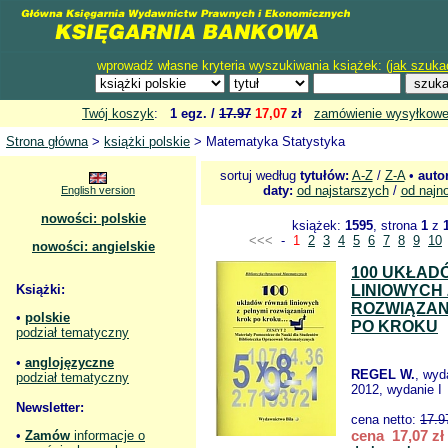
wprowadź własne kryteria wyszukiwania książek: (
jak szuka
Twój koszyk
:
1 egz. /
17.97
17,07
zł
zamówienie wysyłkow
Strona główna
>
książki polskie
> Matematyka Statystyka
sortuj według
tytułów:
A-Z
/
Z-A
•
auto
daty:
od najstarszych
/
od najn
English version
nowości: polskie
książek:
1595
, strona
1
z
<<<
-
1
2
3
4
5
6
7
8
9
10
nowości: angielskie
100 UKŁA
Książki:
LINIOWYCH 
ROZWIĄZAN
•
polskie
PO KROKU
podział tematyczny
•
anglojęzyczne
REGEL W.
, wyd
podział tematyczny
2012, wydanie I
Newsletter:
cena netto:
17.9
cena 17,07 zł
•
Zamów
informacje o