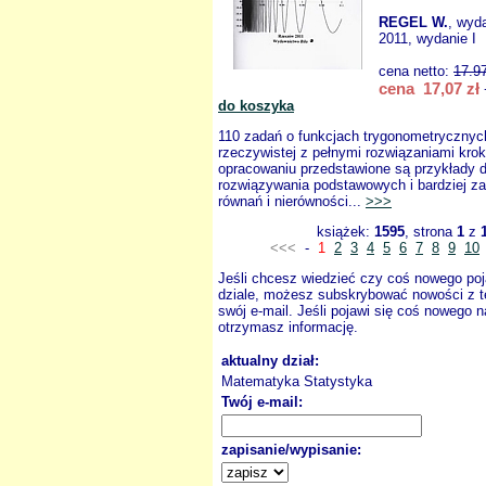
REGEL W.
, wyd
2011, wydanie I
cena netto:
17.9
cena 17,07 zł
do koszyka
110 zadań o funkcjach trygonometrycznyc
rzeczywistej z pełnymi rozwiązaniami kro
opracowaniu przedstawione są przykłady 
rozwiązywania podstawowych i bardziej 
równań i nierówności...
>>>
książek:
1595
, strona
1
z
<<<
-
1
2
3
4
5
6
7
8
9
10
Jeśli chcesz wiedzieć czy coś nowego poj
dziale, możesz subskrybować nowości z t
swój e-mail. Jeśli pojawi się coś nowego n
otrzymasz informację.
aktualny dział:
Matematyka Statystyka
Twój e-mail:
zapisanie/wypisanie: