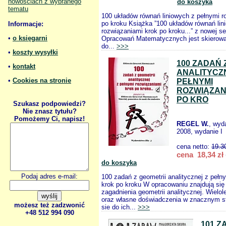
nowościach z wybranego
do koszyka
tematu
100 układów równań liniowych z pełnymi r
po kroku Książka ”100 układów równań lin
Informacje:
rozwiązaniami krok po kroku...” z nowej ser
•
o księgarni
Opracowań Matematycznych jest skierowa
do...
>>>
•
koszty wysyłki
100 ZADAŃ 
•
kontakt
ANALITYCZ
•
Cookies na stronie
PEŁNYMI
ROZWIĄZAN
PO KRO
Szukasz podpowiedzi?
Nie znasz tytułu?
Pomożemy Ci, napisz!
REGEL W.
, wyd
2008, wydanie I
cena netto:
19.3
cena 18,34 zł
do koszyka
Podaj adres e-mail:
100 zadań z geometrii analitycznej z pełn
krok po kroku W opracowaniu znajdują się
zagadnienia geometrii analitycznej. Wielol
oraz własne doświadczenia w znacznym st
możesz też zadzwonić
sie do ich...
>>>
+48 512 994 090
101 Z