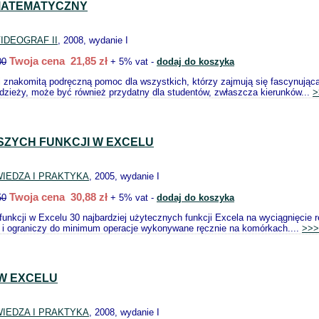
MATEMATYCZNY
IDEOGRAF II
, 2008, wydanie I
Twoja cena 21,85 zł
00
+ 5% vat -
dodaj do koszyka
 znakomitą podręczną pomoc dla wszystkich, którzy zajmują się fascynującą
dzieży, może być również przydatny dla studentów, zwłaszcza kierunków...
>
SZYCH FUNKCJI W EXCELU
IEDZA I PRAKTYKA
, 2005, wydanie I
Twoja cena 30,88 zł
50
+ 5% vat -
dodaj do koszyka
funkcji w Excelu 30 najbardziej użytecznych funkcji Excela na wyciągnięcie
 i ograniczy do minimum operacje wykonywane ręcznie na komórkach....
>>>
W EXCELU
IEDZA I PRAKTYKA
, 2008, wydanie I