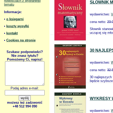
nowościach z wybranego
SŁOWNIK 
tematu
Informacje:
wydawnictwo:
V
•
o księgarni
cena netto:
23.
•
koszty wysyłki
Słownik stanowi
uczącej się mło
•
kontakt
•
Cookies na stronie
30 NAJLEP
Szukasz podpowiedzi?
Nie znasz tytułu?
Pomożemy Ci, napisz!
wydawnictwo:
W
cena netto:
32.
30 najlepszych 
będzie szybsze
Podaj adres e-mail:
WYKRESY 
możesz też zadzwonić
+48 512 994 090
wydawnictwo:
W