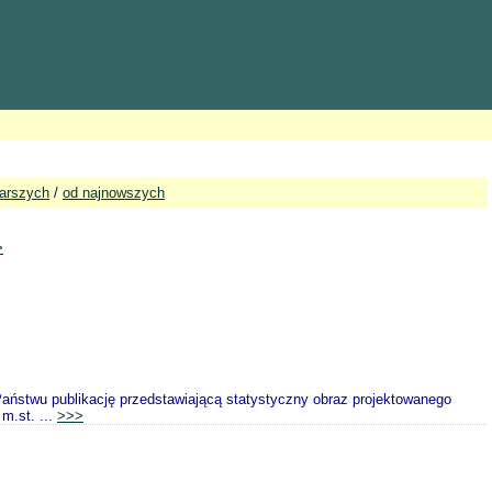
tarszych
/
od najnowszych
>
aństwu publikację przedstawiającą statystyczny obraz projektowanego
m.st. ...
>>>