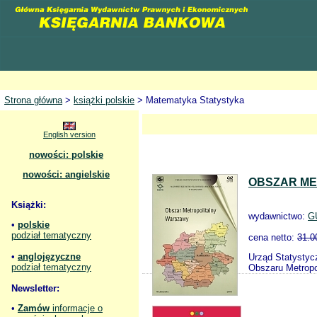
Strona główna
>
książki polskie
> Matematyka Statystyka
English version
nowości: polskie
nowości: angielskie
OBSZAR ME
Książki:
wydawnictwo:
G
•
polskie
podział tematyczny
cena netto:
31.0
•
anglojęzyczne
Urząd Statystyc
podział tematyczny
Obszaru Metropo
Newsletter:
•
Zamów
informacje o