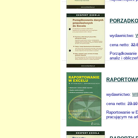
PORZĄDKO
wydawnictwo:
W
cena netto:
32.
Porządkowanie 
analiz i oblicz
RAPORTOWAN
wydawnictwo:
WI
cena netto:
23.10
Raportowanie w E
pracującym na ar