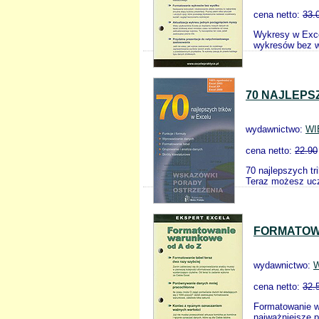
cena netto:
33.
Wykresy w Exce
wykresów bez w
70 NAJLEPS
wydawnictwo:
WI
cena netto:
22.90
70 najlepszych t
Teraz możesz ucz
FORMATOW
wydawnictwo:
W
cena netto:
32.
Formatowanie w
najważniejsze p