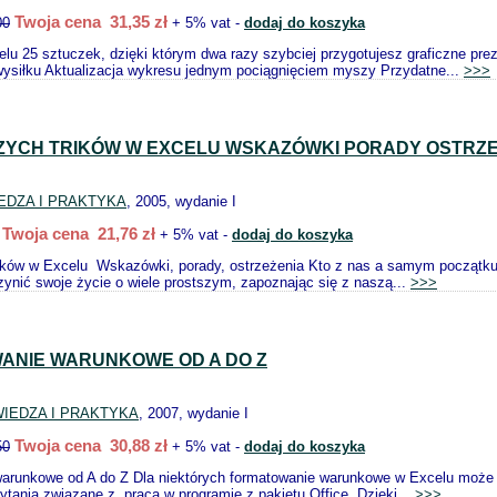
Twoja cena 31,35 zł
00
+ 5% vat -
dodaj do koszyka
lu 25 sztuczek, dzięki którym dwa razy szybciej przygotujesz graficzne p
ysiłku Aktualizacja wykresu jednym pociągnięciem myszy Przydatne...
>>>
ZYCH TRIKÓW W EXCELU WSKAZÓWKI PORADY OSTRZE
EDZA I PRAKTYKA
, 2005, wydanie I
Twoja cena 21,76 zł
+ 5% vat -
dodaj do koszyka
rików w Excelu Wskazówki, porady, ostrzeżenia Kto z nas a samym początku
ynić swoje życie o wiele prostszym, zapoznając się z naszą...
>>>
ANIE WARUNKOWE OD A DO Z
IEDZA I PRAKTYKA
, 2007, wydanie I
Twoja cena 30,88 zł
50
+ 5% vat -
dodaj do koszyka
arunkowe od A do Z Dla niektórych formatowanie warunkowe w Excelu może w
ytania związane z pracą w programie z pakietu Office. Dzięki...
>>>