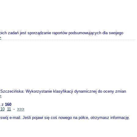
woich zadań jest sporządzanie raportów podsumowujących dla swojego
>
 Szczecińska: Wykorzystanie klasyfikacji dynamicznej do oceny zmian
>
1
z
160
10
11
-
>>>
wój e-mail. Jeśli pojawi się coś nowego na półce, otrzymasz informację.