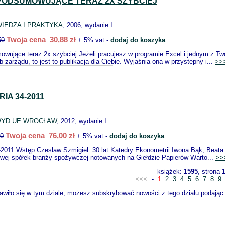
PODSUMOWUJĄCE TERAZ 2X SZYBCIEJ
IEDZA I PRAKTYKA
, 2006, wydanie I
Twoja cena 30,88 zł
50
+ 5% vat -
dodaj do koszyka
owujące teraz 2x szybciej Jeżeli pracujesz w programie Excel i jednym z T
b zarządu, to jest to publikacja dla Ciebie. Wyjaśnia ona w przystępny i...
>>
IA 34-2011
YD UE WROCŁAW
, 2012, wydanie I
Twoja cena 76,00 zł
00
+ 5% vat -
dodaj do koszyka
2011 Wstęp Czesław Szmigiel: 30 lat Katedry Ekonometrii Iwona Bąk, Beata
owej spółek branży spożywczej notowanych na Giełdzie Papierów Warto...
>>
książek:
1595
, strona
<<<
-
1
2
3
4
5
6
7
8
9
wiło się w tym dziale, możesz subskrybować nowości z tego działu podając s