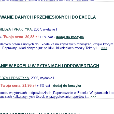
WANIE DANYCH PRZENIESIONYCH DO EXCELA
IEDZA I PRAKTYKA
, 2007, wydanie I
Twoja cena 30,88 zł
50
+ 5% vat -
dodaj do koszyka
danych przeniesionych do Excela 27 najszybszych rozwiązań, dzięki którym 
eń. Poprawny układ danych już po kilku kliknięciach myszy Teksty i...
>>>
IE W EXCELU W PYTANIACH I ODPOWIEDZIACH
EDZA I PRAKTYKA
, 2006, wydanie I
Twoja cena 21,95 zł
+ 5% vat -
dodaj do koszyka
xcelu w pytaniach i odpowiedziach „Raportowanie w Excelu. W pytaniach i od
kuszach kalkulacyjnych Excel, w przygotowaniu raportów i...
>>>