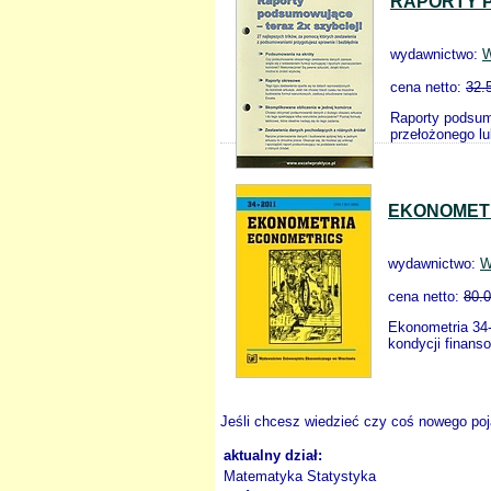
RAPORTY 
wydawnictwo:
W
cena netto:
32.
Raporty podsum
przełożonego lu
EKONOMETR
wydawnictwo:
W
cena netto:
80.
Ekonometria 34-
kondycji finans
Jeśli chcesz wiedzieć czy coś nowego poja
aktualny dział:
Matematyka Statystyka