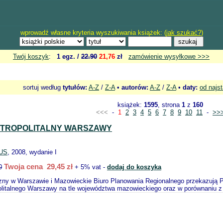
wprowadź własne kryteria wyszukiwania książek: (
jak szukać?
)
Twój koszyk
:
1 egz. /
22.90
21,76
zł
zamówienie wysyłkowe >>>
sortuj według
tytułów:
A-Z
/
Z-A
•
autorów:
A-Z
/
Z-A
•
daty:
od najs
książek:
1595
, strona
1
z
160
<<<
-
1
2
3
4
5
6
7
8
9
10
11
-
>>
TROPOLITALNY WARSZAWY
US
, 2008, wydanie I
Twoja cena 29,45 zł
0
+ 5% vat -
dodaj do koszyka
zny w Warszawie i Mazowieckie Biuro Planowania Regionalnego przekazują P
litalnego Warszawy na tle województwa mazowieckiego oraz w porównaniu z 