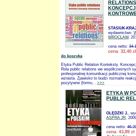
RELATION
KONCEPCJ
KONTROW
STASIUK-KRA
wydawnictwo:
WROCŁAW
, 20
cena netto:
34.
cena 32,40 z
do koszyka
Etyka Public Relation Konteksty. Koncepc
Rola public relations we współczesnych 
profesjonalnej komunikacji publicznej kon
wzrasta. Zjawisko to budzi rozmaite reakcj
pozytywne (formu...
>>>
ETYKA W P
PUBLIC RE
OLĘDZKI J.
, wy
ASPRA JR
, 200
cena netto:
46.2
cena 43,89 zł