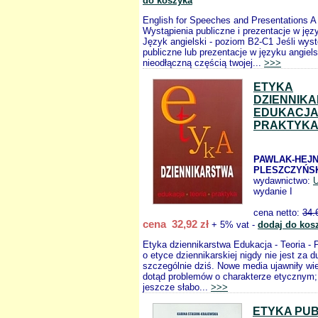
do koszyka
English for Speeches and Presentations A 
Wystąpienia publiczne i prezentacje w jęz
Język angielski - poziom B2-C1 Jeśli wys
publiczne lub prezentacje w języku angiel
nieodłączną częścią twojej...
>>>
ETYKA
DZIENNIK
EDUKACJA
PRAKTYK
PAWLAK-HEJN
PLESZCZYŃSKI
wydawnictwo:
wydanie I
cena netto:
34.
cena 32,92 zł
+ 5% vat -
dodaj do kos
Etyka dziennikarstwa Edukacja - Teoria - 
o etyce dziennikarskiej nigdy nie jest za d
szczególnie dziś. Nowe media ujawniły wi
dotąd problemów o charakterze etycznym
jeszcze słabo...
>>>
ETYKA PUB