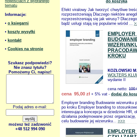
nowościach z wybranego
do koszyka
tematu
Efekt viralowy Jak tworzyć chwytliwe treśc
rozprzestrzeniają Dlaczego niektóre anegd
Informacje:
rozprzestrzeniają się jak wirusy? Dlaczeg
•
o księgarni
bądź usługi stają się popularne wśród ...
>
•
koszty wysyłki
EMPLOYER
BUDOWANI
•
kontakt
WIZERUNK
•
Cookies na stronie
PRACODAW
KROKU
Szukasz podpowiedzi?
Nie znasz tytułu?
KOZŁOWSKI M
Pomożemy Ci, napisz!
WOLTERS KLU
wydanie II
cena netto:
100.
cena 95,00 zł
+ 5% vat -
dodaj do kos
Employer branding Budowanie wizerunku 
Podaj adres e-mail:
po kroku Employer branding to stosunkow
interesująca koncepcja w dziedzinie HR, o
działania podejmowane przez organizację,
celu budowanie jej wizerunku...
>>>
możesz też zadzwonić
+48 512 994 090
EMPLOYER
CZYLI ZAR