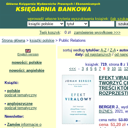
wprowadź własne kryteria wyszukiwania książek: (
jak szuka
Twój koszyk
: 0 zł
zamówienie wysyłkowe >>>
Strona główna
>
książki polskie
> Public Relations
sortuj według
tytułów:
A-Z
/
Z-A
•
auto
daty:
od najstarszych
/
od najn
English version
nowości: polskie
książek:
719
, strona
8
z
<<<
-
3
4
5
6
7
8
9
10
11
12
nowości: angielskie
EFEKT VIRA
Książki:
TWORZYĆ C
TREŚCI KTÓ
•
polskie
ROZPRZEST
podział tematyczny
•
anglojęzyczne
BERGER J.
, wy
podział tematyczny
BIZNES
, 2021, w
Newsletter:
cena netto:
53.89
cena 51,20 zł
•
Zamów
informacje o
+