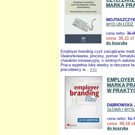
MARKĄ PR
WOJTASZCZYK
WYD UN ŁÓDŹ
,
cena netto:
36.9
cena 35,11 zł
do koszyka
Employer branding czyli zarządzanie mar
Uwarunkowania, procesy, pomiar Tematyk
charakter innowacyjny, o istotnych walorach
Praca wypełnia lukę wiedzy w obszarze b
pracodawcy w...
>>>
EMPLOYER
MARKA PR
W PRAKTY
DĄBROWSKA J
SŁOWA I MYŚL
cena netto:
51.
cena 49,16 zł
do koszyka