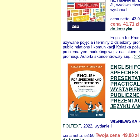
NEYMANN M. 
J.
, wydawnictw
wydanie I
cena netto:
43.9
cena 41,71 zł
do koszyka
English for Pro
używane pojęcia i terminy z dziedziny pro
public relations i komunikacji Książka poś
problematyce marketingowej z naciskiem 
promocji. Autorki skoncentrowały się...
>>
ENGLISH F
SPEECHES
PRESENTAT
PRACTICAL
WYSTĄPIEN
PUBLICZNE 
PREZENTA
JĘZYKU AN
WIŚNIEWSKA 
POLTEXT
, 2022, wydanie I
Twoja cena 49,88 zł
cena netto:
52.50