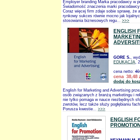
Employer branding Marka pracodawcy w p
Świadomość znaczenia marki pracodawcy s
Coraz więcej firm zdaje sobie sprawę, że
rynkowy sukces równie mocno jak lojalnych
stosowania biznesowych regu...
>>>
ENGLISH 
MARKETIN
ADVERSIT
GORE S.
, wy
EDUKACJA
, 
cena netto:
40
cena 38,48 
dodaj do kos
English for Marketing and Advertising prz
osób związanych z branżą marketingu i re
nie tylko pomaga w nauce niezbędnych sf
zwrotów, lecz także służy pogłębianiu fac
Porusza kwestie...
>>>
ENGLISH F
PROMOTIO