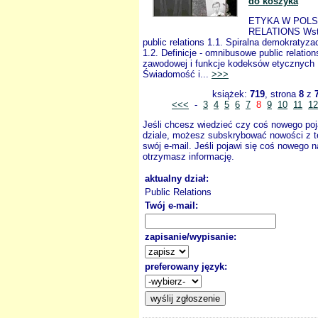
do koszyka
ETYKA W POLS
RELATIONS Wstęp
public relations 1.1. Spiralna demokratyz
1.2. Definicje - omnibusowe public relatio
zawodowej i funkcje kodeksów etycznych 
Świadomość i...
>>>
książek:
719
, strona
8
z
<<<
-
3
4
5
6
7
8
9
10
11
12
Jeśli chcesz wiedzieć czy coś nowego poj
dziale, możesz subskrybować nowości z t
swój e-mail. Jeśli pojawi się coś nowego n
otrzymasz informację.
aktualny dział:
Public Relations
Twój e-mail:
zapisanie/wypisanie:
preferowany język: