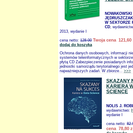
NOWAKOWSKI 
JĘDRUSZCZAK 
W SEKTORZE 
CD
, wydawnict
2013, wydanie I
Twoja cena 121,60 
cena netto:
128.00
dodaj do koszyka
Ochrona danych osobowych, informacji ni
systemów teleinformatycznych w sektorze
płytą CD Zabezpieczenie posiadanych info
jednostki samorządu terytorialnego jest je
najważniejszych zadań. W zbiorze...
>>>
SKAZANY 
KARIERA 
SCIENCE
NOLIS J. ROB
wydawnictwo:
wydanie I
cena netto:
82.
cena 78,80 z