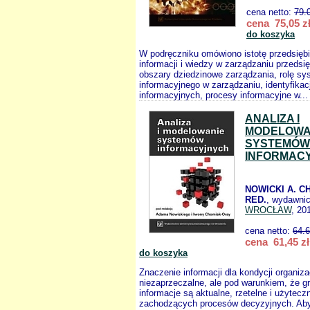
cena netto:
79.
cena 75,05 z
do koszyka
W podręczniku omówiono istotę przedsiębi
informacji i wiedzy w zarządzaniu przedsi
obszary dziedzinowe zarządzania, rolę s
informacyjnego w zarządzaniu, identyfika
informacyjnych, procesy informacyjne w..
ANALIZA I
MODELOWA
SYSTEMÓW
INFORMAC
NOWICKI A. C
RED.
, wydawni
WROCŁAW
, 20
cena netto:
64.
cena 61,45 zł
do koszyka
Znaczenie informacji dla kondycji organiza
niezaprzeczalne, ale pod warunkiem, że 
informacje są aktualne, rzetelne i użytecz
zachodzących procesów decyzyjnych. Ab