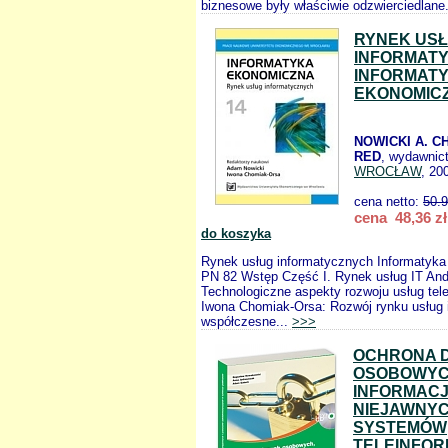
biznesowe były właściwie odzwierciedlane
RYNEK US
INFORMAT
INFORMAT
EKONOMICZ
NOWICKI A. C
RED
, wydawnic
WROCŁAW
, 20
cena netto:
50.
cena 48,36 zł
do koszyka
Rynek usług informatycznych Informatyk
PN 82 Wstęp Część I. Rynek usług IT Andr
Technologiczne aspekty rozwoju usług te
Iwona Chomiak-Orsa: Rozwój rynku usług 
współczesne...
>>>
OCHRONA 
OSOBOWY
INFORMACJ
NIEJAWNYC
SYSTEMÓW
TELEINFOR