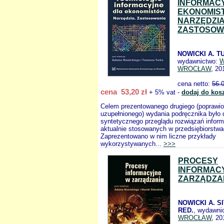
INFORMAC
EKONOMIS
NARZĘDZI
ZASTOSOW
NOWICKI A. T
wydawnictwo:
W
WROCŁAW
, 20
cena netto:
56.
cena 53,20 zł
+ 5% vat -
dodaj do kos
Celem prezentowanego drugiego (poprawio
uzupełnionego) wydania podręcznika było
syntetycznego przeglądu rozwiązań infor
aktualnie stosowanych w przedsiębiorstwa
Zaprezentowano w nim liczne przykłady
wykorzystywanych...
>>>
PROCESY
INFORMAC
ZARZĄDZA
NOWICKI A. S
RED.
, wydawni
WROCŁAW
, 20