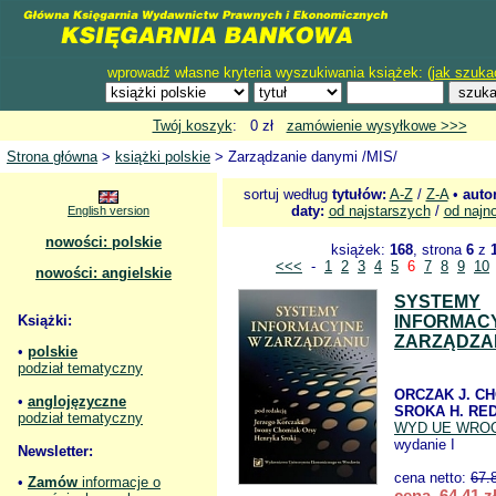
wprowadź własne kryteria wyszukiwania książek: (
jak szuka
Twój koszyk
: 0 zł
zamówienie wysyłkowe >>>
Strona główna
>
książki polskie
> Zarządzanie danymi /MIS/
sortuj według
tytułów:
A-Z
/
Z-A
•
auto
daty:
od najstarszych
/
od najn
English version
nowości: polskie
książek:
168
, strona
6
z
<<<
-
1
2
3
4
5
6
7
8
9
10
nowości: angielskie
SYSTEMY
Książki:
INFORMAC
ZARZĄDZA
•
polskie
podział tematyczny
ORCZAK J. CH
•
anglojęzyczne
SROKA H. RED
podział tematyczny
WYD UE WRO
wydanie I
Newsletter:
cena netto:
67.
•
Zamów
informacje o
cena 64,41 z