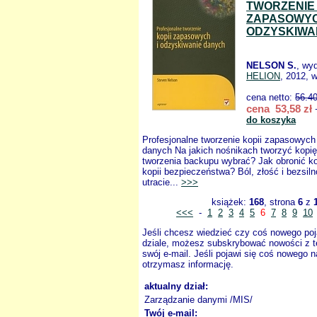
TWORZENIE 
ZAPASOWYC
ODZYSKIWA
NELSON S.
, wy
HELION
, 2012, 
cena netto:
56.4
cena 53,58 zł
+
do koszyka
Profesjonalne tworzenie kopii zapasowych
danych Na jakich nośnikach tworzyć kopię?
tworzenia backupu wybrać? Jak obronić ko
kopii bezpieczeństwa? Ból, złość i bezsil
utracie...
>>>
książek:
168
, strona
6
z
<<<
-
1
2
3
4
5
6
7
8
9
10
Jeśli chcesz wiedzieć czy coś nowego poj
dziale, możesz subskrybować nowości z t
swój e-mail. Jeśli pojawi się coś nowego n
otrzymasz informację.
aktualny dział:
Zarządzanie danymi /MIS/
Twój e-mail: