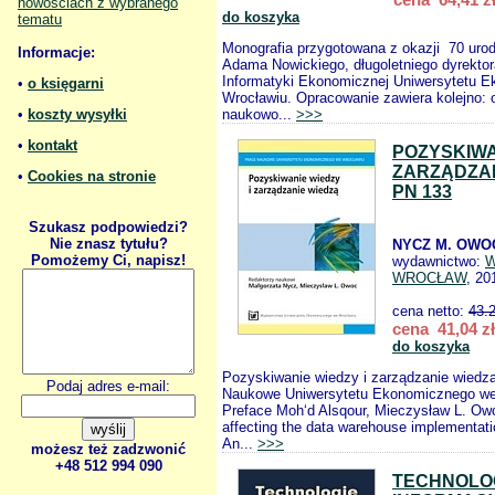
nowościach z wybranego
do koszyka
tematu
Monografia przygotowana z okazji 70 urod
Informacje:
Adama Nowickiego, długoletniego dyrektor
Informatyki Ekonomicznej Uniwersytetu 
•
o księgarni
Wrocławiu. Opracowanie zawiera kolejno: o
•
koszty wysyłki
naukowo...
>>>
•
kontakt
POZYSKIWA
ZARZĄDZAN
•
Cookies na stronie
PN 133
Szukasz podpowiedzi?
Nie znasz tytułu?
NYCZ M. OWOC
Pomożemy Ci, napisz!
wydawnictwo:
W
WROCŁAW
, 20
cena netto:
43.
cena 41,04 zł
do koszyka
Pozyskiwanie wiedzy i zarządzanie wiedz
Podaj adres e-mail:
Naukowe Uniwersytetu Ekonomicznego we
Preface Moh‘d Alsqour, Mieczysław L. Ow
affecting the data warehouse implementat
An...
>>>
możesz też zadzwonić
+48 512 994 090
TECHNOLO