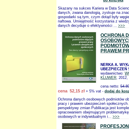
do koszyka
Skazany na sukces Kariera w Data Scien
danych, zwana danologią, zyskuje na znac
gospodarki są tym, czym dotąd były węgiel,
naftowa. Umiejętność korzystania z wiedz
danych decyduje o efektywności ...
>>>
OCHRONA 
OSOBOWYC
PODMIOTÓW
PRAWEM P
NERKA A. WYKA
UBEZPIECZEŃ
wydawnictwo:
W
KLUWER
, 2012,
cena netto:
54.8
cena 52,15 zł
+ 5% vat -
dodaj do kos
Ochrona danych osobowych podmiotów ob
pracy i prawem ubezpieczeń społecznych.
perspektywy zmian Publikacja jest komp
opracowaniem obejmującym problematykę
osobowych w indywidualnym i...
>>>
PROFESJO