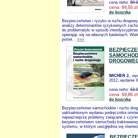
cena netto:
89.
cena 84,55 zł
do koszyka
Bezpieczeństwo i ryzyko w ruchu drogowy
analizy determinantów ryzykownych zach
do problematyki w sposób interdyscyplinar
opierając się na własnych badaniach. Wiel
poświ...
>>>
BEZPIECZ
SAMOCHOD
DROGOWE
WICHER J.
, wy
2012, wydanie II
cena netto:
63.
cena 59,85 zł
do koszyka
Bezpieczeństwo samochodów i ruchu dr
uaktualnionym wydaniu podręcznika omów
najważniejsze problemy związane z czynn
bezpieczeństwem samochodu traktowaneg
systemu, w którym uwzględnia się również
BEZPIECZ