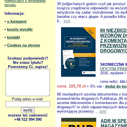
nowościach z wybranego
30 (od)jechanych godzin czyli jak przeżyć
tematu
książce znajdziecie odpowiedzi na wszystk
wstydzicie się zadać instruktorowi, bo wy
Informacje:
banalne czy wręcz głupie. A ponadto kilka 
b...
>>>
•
o księgarni
•
koszty wysyłki
80 NIEZBĘ
WZORÓW D
•
kontakt
Z KOMENTA
•
Cookies na stronie
PRZEWOŹN
DROGOWY
Szukasz podpowiedzi?
Nie znasz tytułu?
SKONIECZNA 
Pomożemy Ci, napisz!
OFICYNA PRA
2016, wydanie I
cena netto:
111.
cena 105,78 zł
+ 5% vat -
dodaj do ko
80 niezbędnych wzorów dokumentów z ko
przewoźników drogowych Publikacja „80 n
Podaj adres e-mail:
wzorów dokumentów z komentarzem dla p
drogowych” to zbiór najważniejszych doku
wykonującej przewozy ...
>>>
możesz też zadzwonić
+48 512 994 090
ADR W SPED
MAGAZYNI