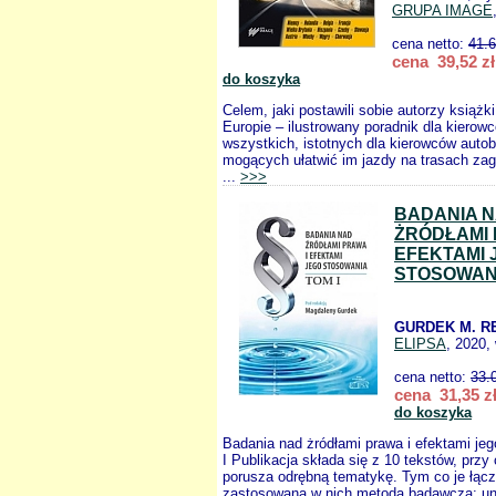
GRUPA IMAGE
cena netto:
41.
cena 39,52 zł
do koszyka
Celem, jaki postawili sobie autorzy książk
Europie – ilustrowany poradnik dla kierow
wszystkich, istotnych dla kierowców autob
mogących ułatwić im jazdy na trasach zag
...
>>>
BADANIA 
ŻRÓDŁAMI 
EFEKTAMI 
STOSOWANI
GURDEK M. R
ELIPSA
, 2020,
cena netto:
33.
cena 31,35 z
do koszyka
Badania nad żródłami prawa i efektami je
I Publikacja składa się z 10 tekstów, prz
porusza odrębną tematykę. Tym co je łączy
zastosowana w nich metoda badawcza: un