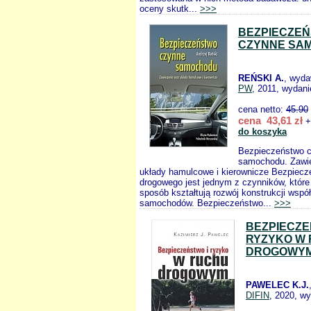
oceny skutk...
>>>
BEZPIECZE
CZYNNE SA
REŃSKI A.
, wyd
PW
, 2011, wydani
cena netto:
45.90
cena 43,61 zł
+
do koszyka
Bezpieczeństwo 
samochodu. Zawie
układy hamulcowe i kierownicze Bezpiecz
drogowego jest jednym z czynników, któr
sposób kształtują rozwój konstrukcji wsp
samochodów. Bezpieczeństwo...
>>>
BEZPIECZE
RYZYKO W
DROGOWY
PAWELEC K.J.
DIFIN
, 2020, wy