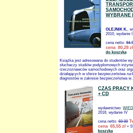
TRANSPOR
SAMOCHO
WYBRANE 
OLEJNIK K.
, 
2010, wydanie I
cena netto:
84.
cena 80,28 z
do koszyka
Książka jest adresowana do studentów wy
słuchaczy studiów podyplomowych inżynier
rzeczoznawców samochodowych oraz orga
działających w sferze bezpieczeństwa ruc
diagnostów w zakresie bezpieczeństwa w.
CZAS PRACY
+ CD
wydawnictwo:
WIED
2018, wydanie IV
T
cena netto:
69.00
cena 65,55 zł
+ 5
koszyka