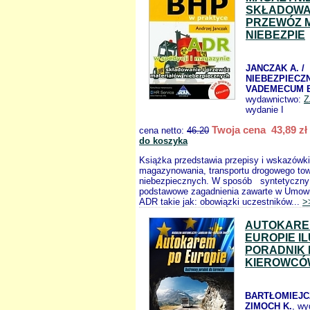
SKŁADOWAN
PRZEWÓZ 
NIEBEZPIE
JANCZAK A. /
NIEBEZPIECZ
VADEMECUM 
wydawnictwo:
Z
wydanie I
Twoja cena 43,89 zł
cena netto:
46.20
do koszyka
Książka przedstawia przepisy i wskazówki
magazynowania, transportu drogowego to
niebezpiecznych. W sposób syntetyczny
podstawowe zagadnienia zawarte w Umowi
ADR takie jak: obowiązki uczestników...
>
AUTOKARE
EUROPIE I
PORADNIK 
KIEROWCÓ
BARTŁOMIEJCZ
ZIMOCH K.
, wy