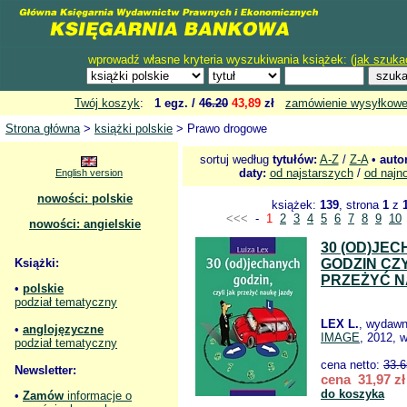
wprowadź własne kryteria wyszukiwania książek: (
jak szuka
Twój koszyk
:
1 egz. /
46.20
43,89
zł
zamówienie wysyłkow
Strona główna
>
książki polskie
> Prawo drogowe
sortuj według
tytułów:
A-Z
/
Z-A
•
auto
daty:
od najstarszych
/
od najn
English version
nowości: polskie
książek:
139
, strona
1
z
<<<
-
1
2
3
4
5
6
7
8
9
10
nowości: angielskie
30 (OD)JE
Książki:
GODZIN CZY
PRZEŻYĆ N
•
polskie
podział tematyczny
LEX L.
, wydawn
•
anglojęzyczne
IMAGE
, 2012, 
podział tematyczny
cena netto:
33.6
Newsletter:
cena 31,97 zł
do koszyka
•
Zamów
informacje o