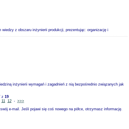
dzy z obszaru inżynierii produkcji, prezentując: organizację i
edziną inżynierii wymagań i zagadnień z nią bezpośrednio związanych jak
7
z
19
11
12
-
>>>
wój e-mail. Jeśli pojawi się coś nowego na półce, otrzymasz informację.