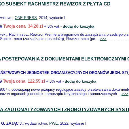
XO SUBIEKT RACHMISTRZ REWIZOR Z PŁYTĄ CD
wnictwo:
ONE PRESS
, 2014, wydanie I
Twoja cena 34,20 zł
00
+ 5% vat -
dodaj do koszyka
biekt, Rachmistrz, Rewizor Premiera programów do zarządzania przedsiębiors
 Subiekt nexo (zarządzanie sprzedażą), Rewizor nexo (pe...
>>>
A POSTĘPOWANIA Z DOKUMENTAMI ELEKTRONICZNYMI
 PAŃSTWOWYCH JEDNOSTEK ORGANIZACYJNYCH ORGANÓW JEDN. ST/
Twoja cena 122,55 zł
0
+ 5% vat -
dodaj do koszyka
2007 r. obowiązują nowe przepisy regulujące zasady przetwarzania dokumen
oraz w organach jednostek samorządu terytorialnego i samorządowych...
>>>
JA ZAUTOMATYZOWANYCH I ZROBOTYZOWANYCH SYS
G. ZAJĄC J.
, wydawnictwo:
PWE
, 2022, wydanie I