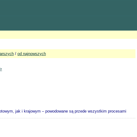
tarszych
/
od najnowszych
>
otowym, jak i krajowym – powodowane są przede wszystkim procesami