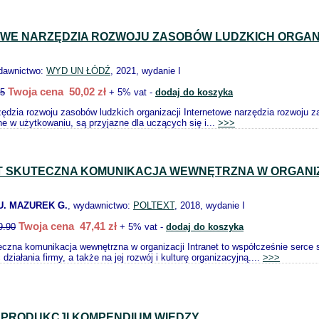
WE NARZĘDZIA ROZWOJU ZASOBÓW LUDZKICH ORGAN
dawnictwo:
WYD UN ŁÓDŹ
, 2021, wydanie I
Twoja cena 50,02 zł
65
+ 5% vat -
dodaj do koszyka
zędzia rozwoju zasobów ludzkich organizacji Internetowe narzędzia rozwoju za
jne w użytkowaniu, są przyjazne dla uczących się i...
>>>
T SKUTECZNA KOMUNIKACJA WEWNĘTRZNA W ORGANI
U. MAZUREK G.
, wydawnictwo:
POLTEXT
, 2018, wydanie I
Twoja cena 47,41 zł
9.90
+ 5% vat -
dodaj do koszyka
eczna komunikacja wewnętrzna w organizacji Intranet to współcześnie serce
działania firmy, a także na jej rozwój i kulturę organizacyjną....
>>>
A PRODUKCJI KOMPENDIUM WIEDZY