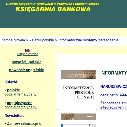
Strona główna
>
książki polskie
> Informatyczne systemy zarządzania
English version
nowości: polskie
nowości: angielskie
INFORMAT
Książki:
NARUSZEWICZ
•
polskie
podział tematyczny
cena netto:
63.
•
anglojęzyczne
Zachodzące zmi
podział tematyczny
integracyjnymi 
Newsletter:
•
Zamów
informacje o