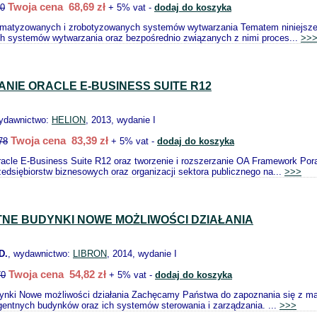
Twoja cena 68,69 zł
30
+ 5% vat -
dodaj do koszyka
omatyzowanych i zrobotyzowanych systemów wytwarzania Tematem niniejszej
h systemów wytwarzania oraz bezpośrednio związanych z nimi proces...
>>
NIE ORACLE E-BUSINESS SUITE R12
wydawnictwo:
HELION
, 2013, wydanie I
Twoja cena 83,39 zł
78
+ 5% vat -
dodaj do koszyka
racle E-Business Suite R12 oraz tworzenie i rozszerzanie OA Framework Pora
edsiębiorstw biznesowych oraz organizacji sektora publicznego na...
>>>
TNE BUDYNKI NOWE MOŻLIWOŚCI DZIAŁANIA
D.
, wydawnictwo:
LIBRON
, 2014, wydanie I
Twoja cena 54,82 zł
70
+ 5% vat -
dodaj do koszyka
dynki Nowe możliwości działania Zachęcamy Państwa do zapoznania się z ma
ligentnych budynków oraz ich systemów sterowania i zarządzania. ...
>>>