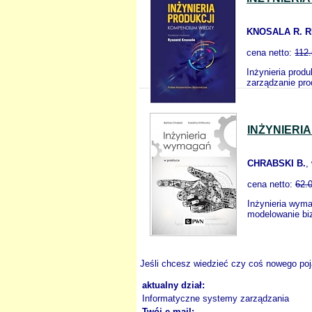
KNOSALA R. R
cena netto:
112
Inżynieria prod
zarządzanie pro
INŻYNIERI
CHRABSKI B.
,
cena netto:
62.
Inżynieria wyma
modelowanie biz
Jeśli chcesz wiedzieć czy coś nowego poja
aktualny dział:
Informatyczne systemy zarządzania
Twój e-mail: