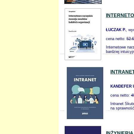
INTERNETO
ŁUCZAK P.
, wy
cena netto:
52.
Internetowe nar
bardziej intuicy
INTRANE
KANDEFER 
cena netto:
4
Intranet Skut
na sprawność 
INŻYNIERI