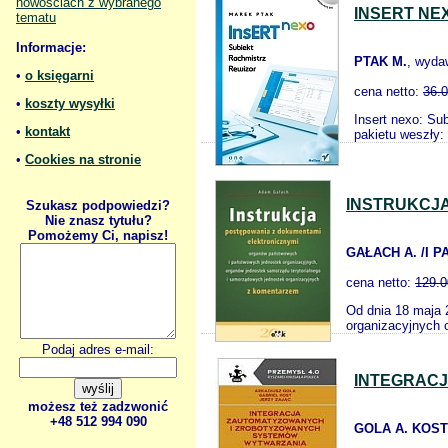
nowościach z wybranego
INSERT NE
tematu
Informacje:
PTAK M.
, wyda
•
o księgarni
cena netto:
36.
•
koszty wysyłki
Insert nexo: Su
•
kontakt
pakietu weszły:
•
Cookies na stronie
INSTRUKCJ
Szukasz podpowiedzi?
Nie znasz tytułu?
Pomożemy Ci, napisz!
GAŁACH A. /I
cena netto:
129.0
Od dnia 18 maja 
organizacyjnych 
Podaj adres e-mail:
INTEGRAC
możesz też zadzwonić
+48 512 994 090
GOLA A. KOST 