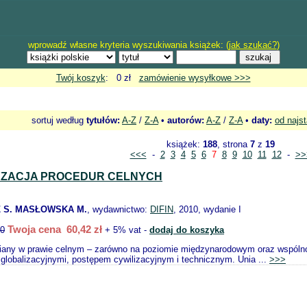
wprowadź własne kryteria wyszukiwania książek: (
jak szukać?
)
Twój koszyk
: 0 zł
zamówienie wysyłkowe >>>
sortuj według
tytułów:
A-Z
/
Z-A
•
autorów:
A-Z
/
Z-A
•
daty:
od najs
książek:
188
, strona
7
z
19
<<<
-
2
3
4
5
6
7
8
9
10
11
12
-
>>
YZACJA PROCEDUR CELNYCH
 S. MASŁOWSKA M.
, wydawnictwo:
DIFIN
, 2010, wydanie I
Twoja cena 60,42 zł
60
+ 5% vat -
dodaj do koszyka
any w prawie celnym – zarówno na poziomie międzynarodowym oraz wspóln
i globalizacyjnymi, postępem cywilizacyjnym i technicznym. Unia ...
>>>