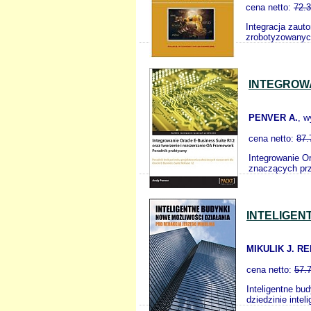
cena netto:
72.
Integracja zaut
zrobotyzowanyc
INTEGROWA
PENVER A.
, 
cena netto:
87.
Integrowanie O
znaczących prz
INTELIGEN
MIKULIK J. RE
cena netto:
57.
Inteligentne bu
dziedzinie inte