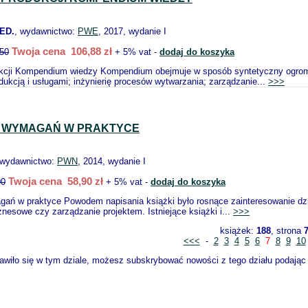
ED.
, wydawnictwo:
PWE
, 2017, wydanie I
Twoja cena 106,88 zł
.50
+ 5% vat -
dodaj do koszyka
ukcji Kompendium wiedzy Kompendium obejmuje w sposób syntetyczny ogrom wie
dukcją i usługami; inżynierię procesów wytwarzania; zarządzanie...
>>>
A WYMAGAŃ W PRAKTYCE
 wydawnictwo:
PWN
, 2014, wydanie I
Twoja cena 58,90 zł
00
+ 5% vat -
dodaj do koszyka
gań w praktyce Powodem napisania książki było rosnące zainteresowanie dzi
nesowe czy zarządzanie projektem. Istniejące książki i...
>>>
książek:
188
, strona
<<<
-
2
3
4
5
6
7
8
9
10
wiło się w tym dziale, możesz subskrybować nowości z tego działu podając s