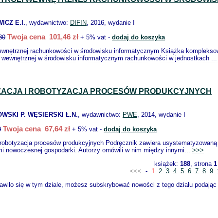
CZ E.I.
, wydawnictwo:
DIFIN
, 2016, wydanie I
Twoja cena 101,46 zł
80
+ 5% vat -
dodaj do koszyka
wewnętrznej rachunkowości w środowisku informatycznym Książka komplekso
i wewnętrznej w środowisku informatycznym rachunkowości w jednostkach ..
ACJA I ROBOTYZACJA PROCESÓW PRODUKCYJNYCH
WSKI P. WĘSIERSKI Ł.N.
, wydawnictwo:
PWE
, 2014, wydanie I
Twoja cena 67,64 zł
0
+ 5% vat -
dodaj do koszyka
 robotyzacja procesów produkcyjnych Podręcznik zawiera usystematyzowaną w
i nowoczesnej gospodarki. Autorzy omówili w nim między innymi...
>>>
książek:
188
, strona
1
<<<
-
1
2
3
4
5
6
7
8
9
wiło się w tym dziale, możesz subskrybować nowości z tego działu podając s