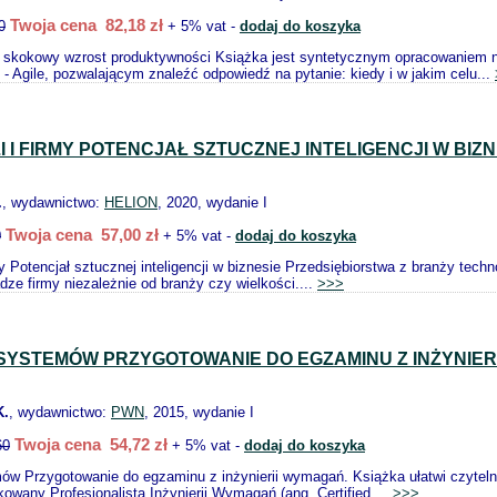
Twoja cena 82,18 zł
0
+ 5% vat -
dodaj do koszyka
 skokowy wzrost produktywności Książka jest syntetycznym opracowaniem na
- Agile, pozwalającym znaleźć odpowiedź na pytanie: kiedy i w jakim celu...
ZI I FIRMY POTENCJAŁ SZTUCZNEJ INTELIGENCJI W BIZN
.
, wydawnictwo:
HELION
, 2020, wydanie I
Twoja cena 57,00 zł
0
+ 5% vat -
dodaj do koszyka
rmy Potencjał sztucznej inteligencji w biznesie Przedsiębiorstwa z branży tech
dze firmy niezależnie od branży czy wielkości....
>>>
SYSTEMÓW PRZYGOTOWANIE DO EGZAMINU Z INŻYNIER
K.
, wydawnictwo:
PWN
, 2015, wydanie I
Twoja cena 54,72 zł
60
+ 5% vat -
dodaj do koszyka
mów Przygotowanie do egzaminu z inżynierii wymagań. Książka ułatwi czytel
wany Profesjonalista Inżynierii Wymagań (ang. Certified ...
>>>