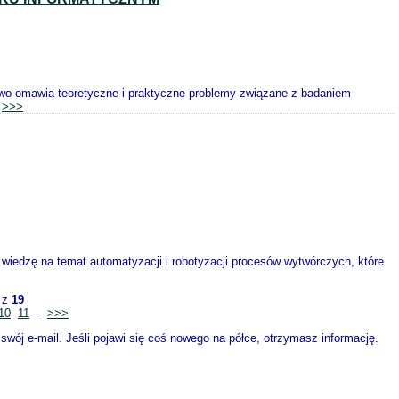
wo omawia teoretyczne i praktyczne problemy związane z badaniem
.
>>>
iedzę na temat automatyzacji i robotyzacji procesów wytwórczych, które
z
19
10
11
-
>>>
wój e-mail. Jeśli pojawi się coś nowego na półce, otrzymasz informację.