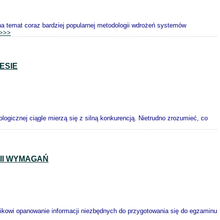
 temat coraz bardziej popularnej metodologii wdrożeń systemów
>>>
ESIE
nologicznej ciągle mierzą się z silną konkurencją. Nietrudno zrozumieć, co
II WYMAGAŃ
nikowi opanowanie informacji niezbędnych do przygotowania się do egzaminu