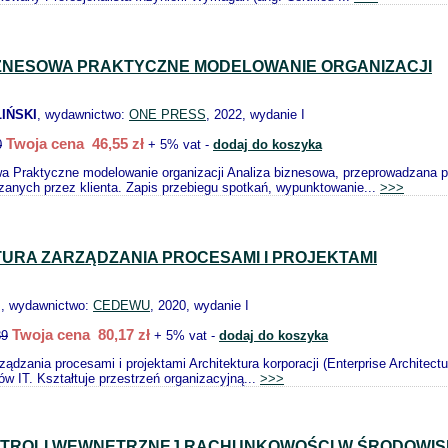
IZNESOWA PRAKTYCZNE MODELOWANIE ORGANIZACJI
IŃSKI
, wydawnictwo:
ONE PRESS
, 2022, wydanie I
Twoja cena 46,55 zł
0
+ 5% vat -
dodaj do koszyka
a Praktyczne modelowanie organizacji Analiza biznesowa, przeprowadzana p
anych przez klienta. Zapis przebiegu spotkań, wypunktowanie...
>>>
URA ZARZĄDZANIA PROCESAMI I PROJEKTAMI
.
, wydawnictwo:
CEDEWU
, 2020, wydanie I
Twoja cena 80,17 zł
39
+ 5% vat -
dodaj do koszyka
rządzania procesami i projektami Architektura korporacji (Enterprise Archite
w IT. Kształtuje przestrzeń organizacyjną...
>>>
TROLI WEWNĘTRZNEJ RACHUNKOWOŚCI W ŚRODOWIS