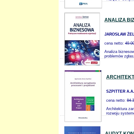
ANALIZA B
JAROSŁAW ŻEL
cena netto:
49.0
Analiza biznesow
problemów zgłasz
ARCHITEKT
SZPITTER A.A
cena netto:
84.
Architektura za
rozwoju systemó
AUDYT KON