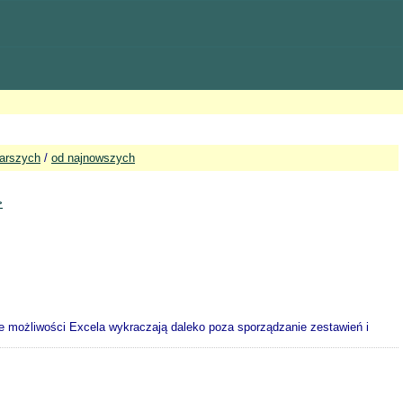
tarszych
/
od najnowszych
>
e możliwości Excela wykraczają daleko poza sporządzanie zestawień i