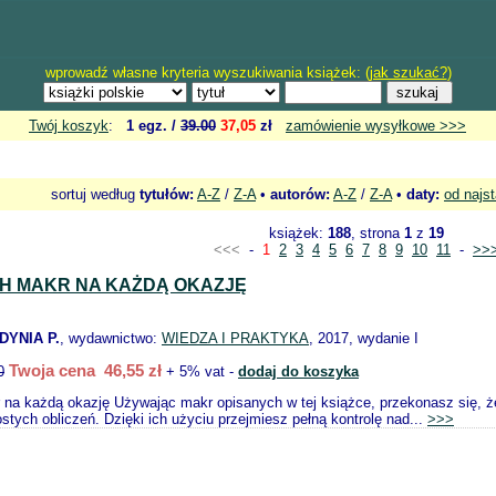
wprowadź własne kryteria wyszukiwania książek: (
jak szukać?
)
Twój koszyk
:
1 egz. /
39.00
37,05
zł
zamówienie wysyłkowe >>>
sortuj według
tytułów:
A-Z
/
Z-A
•
autorów:
A-Z
/
Z-A
•
daty:
od najs
książek:
188
, strona
1
z
19
<<<
-
1
2
3
4
5
6
7
8
9
10
11
-
>>
CH MAKR NA KAŻDĄ OKAZJĘ
DYNIA P.
, wydawnictwo:
WIEDZA I PRAKTYKA
, 2017, wydanie I
Twoja cena 46,55 zł
0
+ 5% vat -
dodaj do koszyka
r na każdą okazję Używając makr opisanych w tej książce, przekonasz się, ż
tych obliczeń. Dzięki ich użyciu przejmiesz pełną kontrolę nad...
>>>