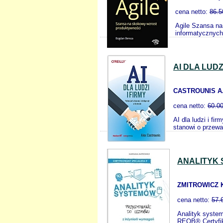
cena netto:
86.5
Agile Szansa na
informatycznych 
AI DLA LUD
CASTROUNIS A
cena netto:
60.0
AI dla ludzi i fi
stanowi o przewa
ANALITYK 
ZMITROWICZ 
cena netto:
57.
Analityk syste
REQB® Certyfiko