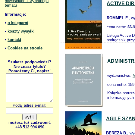
nowościach z wybranego
ACTIVE DI
tematu
Informacje:
ROMMEL F.
, w
•
o księgarni
cena netto:
56.
•
koszty wysyłki
Usługa Active Di
•
kontakt
podręcznik przyw
•
Cookies na stronie
ADMINIST
Szukasz podpowiedzi?
Nie znasz tytułu?
Pomożemy Ci, napisz!
wydawnictwo:
M
cena netto:
159
Książka porusza
informacyjnych
Podaj adres e-mail:
AGILE SZA
możesz też zadzwonić
+48 512 994 090
BEREZA B.
, w