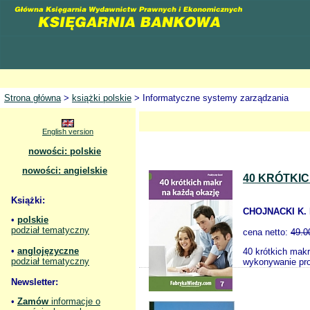
Strona główna
>
książki polskie
> Informatyczne systemy zarządzania
English version
nowości: polskie
nowości: angielskie
40 KRÓTKI
Książki:
CHOJNACKI K. 
•
polskie
podział tematyczny
cena netto:
49.0
•
anglojęzyczne
40 krótkich mak
podział tematyczny
wykonywanie pros
Newsletter:
•
Zamów
informacje o