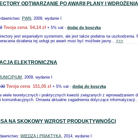
RECTORY ODTWARZANIE PO AWARII PLANY I WDROŻENI
ydawnictwo:
PWN
, 2009, wydanie I
Twoja cena 54,14 zł
99
+ 5% vat -
dodaj do koszyka
rectory jest wspaniałym systemem, ale jest także podatna na uszkodzenia. Ponie
racania działania tej usługi po awarii musi być możliwie jasny...
>>>
RACJA ELEKTRONICZNA
UNICIPIUM
, 2009, wydanie I
Twoja cena 151,05 zł
.00
+ 5% vat -
dodaj do koszyka
 wiele teoretycznych i praktycznych kwestii związanych z wprowadzaniem do
 i komunikacyjnych. Omawia aktualne zagadnienia dotyczące informatyzacji..
NSA NA SKOKOWY WZROST PRODUKTYWNOŚCI
ydawnictwo:
WIEDZA I PRAKTYKA
, 2014, wydanie I