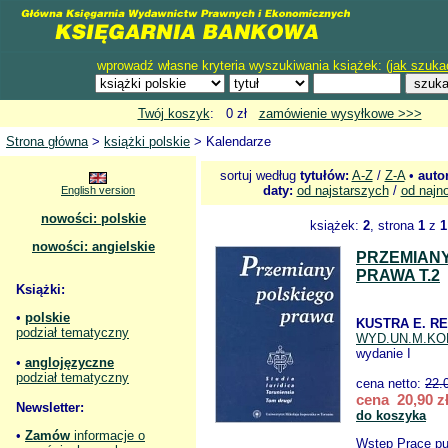
wprowadź własne kryteria wyszukiwania książek: (
jak szuka
Twój koszyk
: 0 zł
zamówienie wysyłkowe >>>
Strona główna
>
książki polskie
> Kalendarze
sortuj według
tytułów:
A-Z
/
Z-A
•
auto
daty:
od najstarszych
/
od najn
English version
nowości: polskie
książek:
2
, strona
1
z
1
nowości: angielskie
PRZEMIAN
PRAWA T.2
Książki:
•
polskie
KUSTRA E. RE
podział tematyczny
WYD.UN.M.KO
wydanie I
•
anglojęzyczne
podział tematyczny
cena netto:
22.
cena 20,90 z
Newsletter:
do koszyka
•
Zamów
informacje o
Wstęp Prace pu