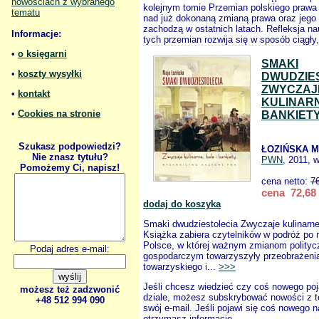
nowościach z wybranego
kolejnym tomie Przemian polskiego prawa
tematu
nad już dokonaną zmianą prawa oraz jego
zachodzą w ostatnich latach. Refleksja 
Informacje:
tych przemian rozwija się w sposób ciągły,
•
o księgarni
SMAKI
•
koszty wysyłki
DWUDZIE
ZWYCZAJ
•
kontakt
KULINARN
•
Cookies na stronie
BANKIET
Szukasz podpowiedzi?
ŁOZIŃSKA M
Nie znasz tytułu?
PWN
, 2011, 
Pomożemy Ci, napisz!
cena netto:
7
cena 72,68 
dodaj do koszyka
Smaki dwudziestolecia Zwyczaje kulinarne,
Książka zabiera czytelników w podróż po
Polsce, w której ważnym zmianom polityc
Podaj adres e-mail:
gospodarczym towarzyszyły przeobrażeni
towarzyskiego i...
>>>
Jeśli chcesz wiedzieć czy coś nowego poj
możesz też zadzwonić
dziale, możesz subskrybować nowości z t
+48 512 994 090
swój e-mail. Jeśli pojawi się coś nowego n
otrzymasz informację.