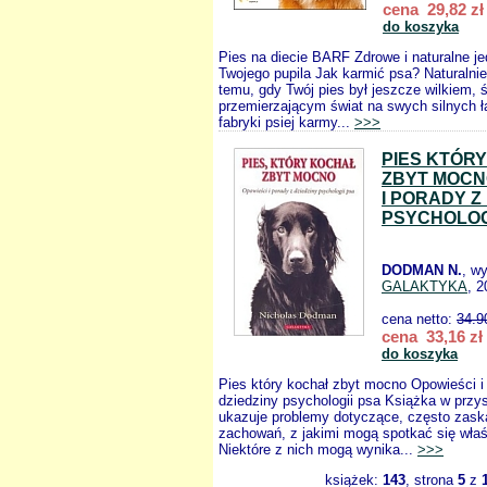
cena 29,82 zł
do koszyka
Pies na diecie BARF Zdrowe i naturalne je
Twojego pupila Jak karmić psa? Naturalni
temu, gdy Twój pies był jeszcze wilkiem, 
przemierzającym świat na swych silnych ła
fabryki psiej karmy...
>>>
PIES KTÓR
ZBYT MOCN
I PORADY Z
PSYCHOLOG
DODMAN N.
, w
GALAKTYKA
, 2
cena netto:
34.9
cena 33,16 zł
do koszyka
Pies który kochał zbyt mocno Opowieści i
dziedziny psychologii psa Książka w przy
ukazuje problemy dotyczące, często zask
zachowań, z jakimi mogą spotkać się właś
Niektóre z nich mogą wynika...
>>>
książek:
143
, strona
5
z