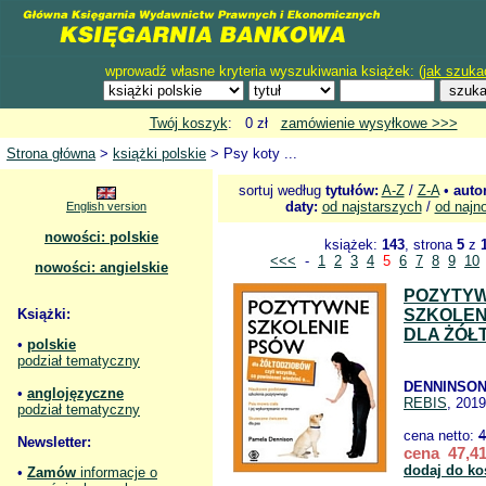
wprowadź własne kryteria wyszukiwania książek: (
jak szuka
Twój koszyk
: 0 zł
zamówienie wysyłkowe >>>
Strona główna
>
książki polskie
> Psy koty ...
sortuj według
tytułów:
A-Z
/
Z-A
•
auto
daty:
od najstarszych
/
od najn
English version
nowości: polskie
książek:
143
, strona
5
z
<<<
-
1
2
3
4
5
6
7
8
9
10
nowości: angielskie
POZYTY
Książki:
SZKOLEN
DLA ŻÓŁ
•
polskie
podział tematyczny
DENNINSON
•
anglojęzyczne
REBIS
, 2019
podział tematyczny
cena netto:
4
Newsletter:
cena 47,41
dodaj do ko
•
Zamów
informacje o