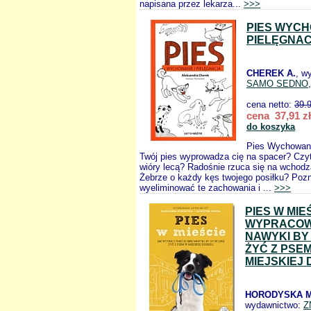
napisana przez lekarza...
>>>
PIES WYCH
PIELĘGNA
CHEREK A.
, w
SAMO SEDNO
cena netto:
39.
cena 37,91 zł
do koszyka
Pies Wychowanie
Twój pies wyprowadza cię na spacer? Czyt
wióry lecą? Radośnie rzuca się na wchod
Żebrze o każdy kęs twojego posiłku? Pozn
wyeliminować te zachowania i ...
>>>
PIES W MIE
WYPRACOW
NAWYKI BY
ŻYĆ Z PSE
MIEJSKIEJ 
HORODYSKA M.
wydawnictwo:
Z