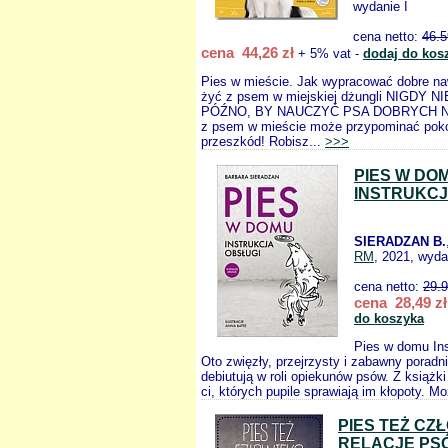
wydanie I
cena netto:
46.5
cena 44,26 zł
+ 5% vat -
dodaj do kos
Pies w mieście. Jak wypracować dobre na
żyć z psem w miejskiej dżungli NIGDY N
PÓŹNO, BY NAUCZYĆ PSA DOBRYCH 
z psem w mieście może przypominać poko
przeszkód! Robisz...
>>>
PIES W DO
INSTRUKCJ
SIERADZAN B.
RM
, 2021, wyda
cena netto:
29.
cena 28,49 zł
do koszyka
Pies w domu Ins
Oto zwięzły, przejrzysty i zabawny poradni
debiutują w roli opiekunów psów. Z książki
ci, których pupile sprawiają im kłopoty. Mo
PIES TEŻ CZ
RELACJE PSÓ