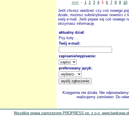
<<<
-
1
2
3
4
5
6
7
8
9
10
Jeśli chcesz wiedzieć czy coś nowego poj
dziale, możesz subskrybować nowości z t
swój e-mail. Jeśli pojawi się coś nowego n
otrzymasz informację.
aktualny dział:
Psy koty ...
Twój e-mail:
zapisanie/wypisanie:
preferowany język:
Księgarnia nie działa. Nie odpowiadamy 
realizujemy zamówien. Do odwol
Wszelkie prawa zastrzeżone PROPRESS sp. z o.o. www.bankowa.pl