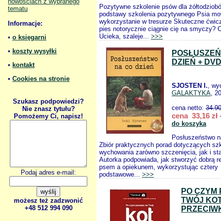
nowościach z wybranego
Pozytywne szkolenie psów dla żółtodzio
tematu
podstawy szkolenia pozytywnego Psia mowa
wykorzystanie w tresurze Skuteczne ćwicz
Informacje:
pies notorycznie ciągnie cię na smyczy? 
Ucieka, szaleje...
>>>
•
o księgarni
•
koszty wysyłki
POSŁUSZEŃ
DZIEŃ + DV
•
kontakt
•
Cookies na stronie
SJOSTEN I.
, wy
GALAKTYKA
, 2
Szukasz podpowiedzi?
cena netto:
34.9
Nie znasz tytułu?
cena 33,16 zł
Pomożemy Ci, napisz!
+
do koszyka
Posłuszeństwo n
Zbiór praktycznych porad dotyczących szk
wychowania zarówno szczenięcia, jak i st
Autorka podpowiada, jak stworzyć dobrą r
psem a opiekunem, wykorzystując cztery
Podaj adres e-mail:
podstawowe...
>>>
PO CZYM 
TWÓJ KOT
możesz też zadzwonić
+48 512 994 090
PRZECIWK