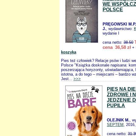
WE WSPÓŁCZ
POLSCE
PRĘGOWSKI M.P
J.
, wydawnictwo:
wydanie I
cena netto:
38.50
cena 36,58 zł
+ 
koszyka
Pies też człowiek? Relacje psów i ludzi w
Polsce "Książka doskonale napisana: kom
poszerzająca horyzonty, uświadamiająca, 
istotna, a do tego – miejscami – bardzo w
Jest...
>>>
PIES NA DI
ZDROWE I 
JEDZENIE 
PUPILA
OLEJNIK M.
, w
SEPTEM
, 2016,
cena netto:
31.3