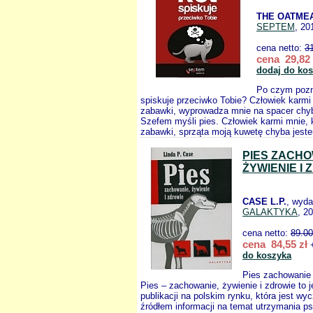
THE OATME
SEPTEM
, 20
cena netto:
3
cena 29,82 
dodaj do ko
Po czym pozn
spiskuje przeciwko Tobie? Człowiek karmi
zabawki, wyprowadza mnie na spacer chy
Szefem myśli pies. Człowiek karmi mnie, 
zabawki, sprząta moją kuwetę chyba jeste
PIES ZACH
ŻYWIENIE I
CASE L.P.
, wyda
GALAKTYKA
, 2
cena netto:
89.00
cena 84,55 zł
+
do koszyka
Pies zachowanie 
Pies – zachowanie, żywienie i zdrowie to j
publikacji na polskim rynku, która jest w
źródłem informacji na temat utrzymania p