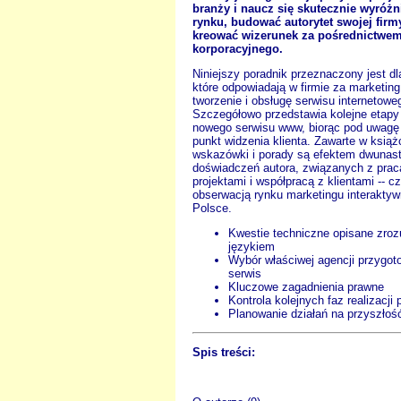
branży i naucz się skutecznie wyróżn
rynku, budować autorytet swojej firmy
kreować wizerunek za pośrednictwem
korporacyjnego.
Niniejszy poradnik przeznaczony jest dl
które odpowiadają w firmie za marketing
tworzenie i obsługę serwisu internetowe
Szczegółowo przedstawia kolejne etap
nowego serwisu www, biorąc pod uwagę
punkt widzenia klienta. Zawarte w książ
wskazówki i porady są efektem dwunast
doświadczeń autora, związanych z prac
projektami i współpracą z klientami -- cz
obserwacją rynku marketingu interakty
Polsce.
Kwestie techniczne opisane zro
językiem
Wybór właściwej agencji przygot
serwis
Kluczowe zagadnienia prawne
Kontrola kolejnych faz realizacji 
Planowanie działań na przyszłoś
Spis treści: