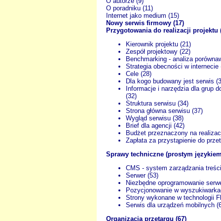
O autorze (9)
O poradniku (11)
Internet jako medium (15)
Nowy serwis firmowy (17)
Przygotowania do realizacji projektu 
Kierownik projektu (21)
Zespół projektowy (22)
Benchmarking - analiza porówna
Strategia obecności w internecie 
Cele (28)
Dla kogo budowany jest serwis (3
Informacje i narzędzia dla grup 
(32)
Struktura serwisu (34)
Strona główna serwisu (37)
Wygląd serwisu (38)
Brief dla agencji (42)
Budżet przeznaczony na realizacj
Zapłata za przystąpienie do przet
Sprawy techniczne (prostym językiem)
CMS - system zarządzania treści
Serwer (53)
Niezbędne oprogramowanie serwe
Pozycjonowanie w wyszukiwarka
Strony wykonane w technologii Fl
Serwis dla urządzeń mobilnych (
Organizacja przetargu (67)