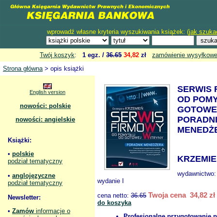
wprowadź własne kryteria wyszukiwania książek: (
jak szuka
Twój koszyk
:
1 egz. /
36.65
34,82
zł
zamówienie wysyłkow
Strona główna
> opis książki
SERWIS 
English version
OD POM
nowości: polskie
GOTOWE
PORADN
nowości: angielskie
MENEDŻ
Książki:
•
polskie
KRZEMIE
podział tematyczny
wydawnictwo
•
anglojęzyczne
wydanie I
podział tematyczny
Twoja cena 34,82 zł
cena netto:
36.65
Newsletter:
do koszyka
•
Zamów
informacje o
Profesjonalne przygotowanie p