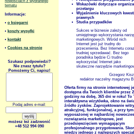
nowościach z wybranego
Wskazówki dotyczące organiza
tematu
przetargu
Wyjaśnienie kluczowych kwesti
Informacje:
prawnych
Studia przypadków
•
o księgarni
Sukces w biznesie zależy od
•
koszty wysyłki
umiejętnego wykorzystania narzę
•
kontakt
marketingowych. Wśród nich
Internet jest już trudny do
•
Cookies na stronie
przecenienia. Bez Internetu cora
trudniej sprzedawać. Bez tego
poradnika będzie Ci trudno
Szukasz podpowiedzi?
wykorzystać Internet jako
Nie znasz tytułu?
skuteczne narzędzie marketingo
Pomożemy Ci, napisz!
Grzegorz Kisz
redaktor naczelny magazynu Br
Oferta firmy na stronie internetowej j
dostępna dla Twoich klientów przez 
godziny na dobę, 365 dni w roku! To
interaktywna wizytówka, okno na świa
Podaj adres e-mail:
źródło zysków. Zaprojektowanie witr
atrakcyjnej, funkcjonalnej, a przy tym
wyposażonej w najbardziej nowocze
rozwiązania marketingowe, jest
możesz też zadzwonić
przedsięwzięciem wymagającym
+48 512 994 090
profesjonalnego przygotowania. Skor
wiedzy jednego z najlepszych specja