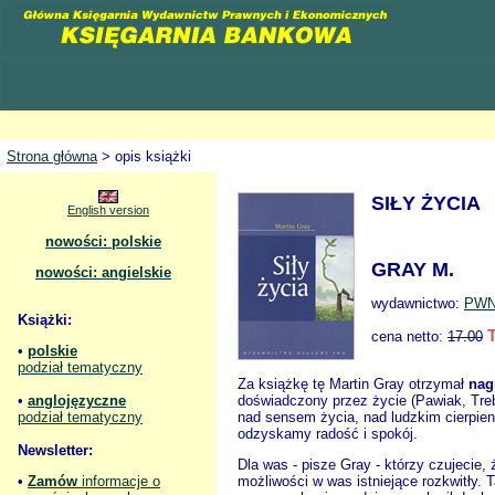
Strona główna
> opis książki
SIŁY ŻYCIA
English version
nowości: polskie
GRAY M.
nowości: angielskie
wydawnictwo:
PW
Książki:
cena netto:
17.00
•
polskie
podział tematyczny
Za książkę tę Martin Gray otrzymał
nag
•
anglojęzyczne
doświadczony przez życie (Pawiak, Trebl
podział tematyczny
nad sensem życia, nad ludzkim cierpien
odzyskamy radość i spokój.
Newsletter:
Dla was - pisze Gray - którzy czujecie,
•
Zamów
informacje o
możliwości w was istniejące rozkwitły