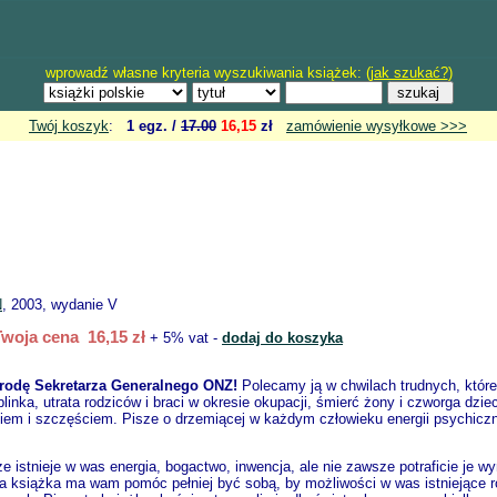
wprowadź własne kryteria wyszukiwania książek: (
jak szukać?
)
Twój koszyk
:
1 egz. /
17.00
16,15
zł
zamówienie wysyłkowe >>>
N
, 2003, wydanie V
Twoja cena 16,15 zł
+ 5% vat -
dodaj do koszyka
rodę Sekretarza Generalnego ONZ!
Polecamy ją w chwilach trudnych, które
inka, utrata rodziców i braci w okresie okupacji, śmierć żony i czworga dzi
iem i szczęściem. Pisze o drzemiącej w każdym człowieku energii psychiczne
 że istnieje w was energia, bogactwo, inwencja, ale nie zawsze potraficie je 
. Ta książka ma wam pomóc pełniej być sobą, by możliwości w was istniejące