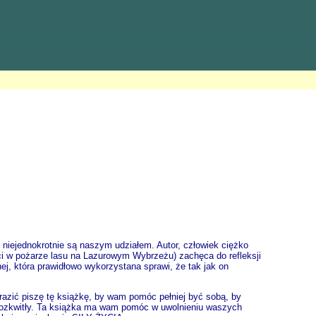
 niejednokrotnie są naszym udziałem. Autor, człowiek ciężko
eci w pożarze lasu na Lazurowym Wybrzeżu) zachęca do refleksji
j, która prawidłowo wykorzystana sprawi, że tak jak on
wyrazić piszę tę książkę, by wam pomóc pełniej być sobą, by
 rozkwitły. Ta książka ma wam pomóc w uwolnieniu waszych