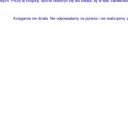
ych. Piszę tę książkę, byście otworzyli się dla świata, by w was zakiełkowa
Księgarnia nie działa. Nie odpowiadamy na pytania i nie realizujemy