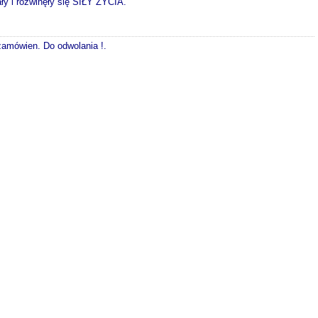
ły i rozwinęły się SIŁY ŻYCIA.
 zamówien. Do odwolania !.