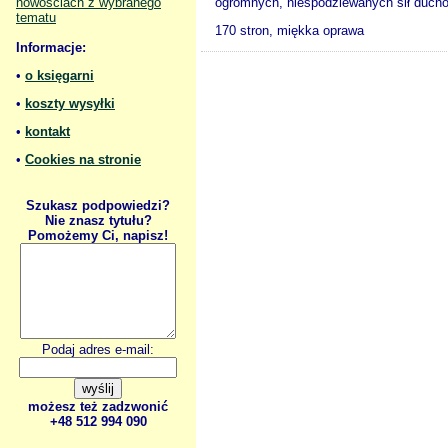
nowościach z wybranego
ogromnych, niespodziewanych sił duchow
tematu
170 stron, miękka oprawa
Informacje:
•
o księgarni
•
koszty wysyłki
•
kontakt
•
Cookies na stronie
Szukasz podpowiedzi?
Nie znasz tytułu?
Pomożemy Ci, napisz!
Podaj adres e-mail:
możesz też zadzwonić
+48 512 994 090