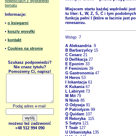
nowościach z wybranego
tematu
Miejscem startu każdej wędrówki jest 
tu liter: Ł, W, Z, Ś, Ć i tym podobny
Informacje:
funkcję pełni I (które w łacinie jest
renesansu.
•
o księgarni
•
koszty wysyłki
Wstęp 7
•
kontakt
A Aleksandria
9
•
Cookies na stronie
B Barbarzyńcy
15
C Cesarz
21
D Deifikacja
27
Szukasz podpowiedzi?
E Eponim
33
Nie znasz tytułu?
F Feminizm
39
Pomożemy Ci, napisz!
G Gastronomia
47
H Heros
53
I Inkantacja
61
K Kukania
67
L Labirynt
73
M Mit
79
N Nimb
85
O Odyseja
91
Podaj adres e-mail:
P Patriotyzm
99
Q Quidam
107
R Retoryka
115
S Satyra
121
możesz też zadzwonić
T Teatr
127
+48 512 994 090
U Urbanistyka
135