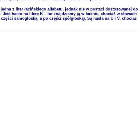
jedna z liter łacińskiego alfabetu, jednak nie w postaci dostosowanej do
ch. Jest hasło na literę K – bo znajdziemy ją w łacinie, chociaż w słowa
 po części samogłoską, a po części spółgłoską). Są hasła na U i V, choci