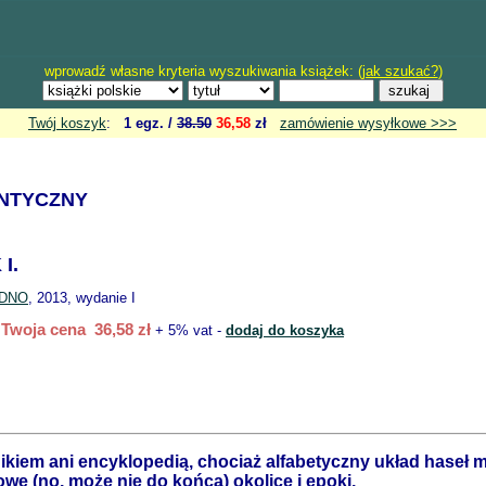
wprowadź własne kryteria wyszukiwania książek: (
jak szukać?
)
Twój koszyk
:
1 egz. /
38.50
36,58
zł
zamówienie wysyłkowe >>>
ANTYCZNY
I.
DNO
, 2013, wydanie I
Twoja cena 36,58 zł
+ 5% vat -
dodaj do koszyka
nikiem ani encyklopedią, chociaż alfabetyczny układ haseł 
owe (no, może nie do końca) okolice i epoki.