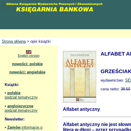
Strona główna
> opis książki
ALFABET 
English version
nowości: polskie
GRZEŚCIAK 
nowości: angielskie
wydawnictwo:
SE
Książki:
cena netto:
38.50
•
polskie
podział tematyczny
•
anglojęzyczne
Alfabet antyczny
podział tematyczny
Newsletter:
Alfabet antyczny nie jest słow
•
Zamów
informacje o
literą w dłoni – przez przypadk