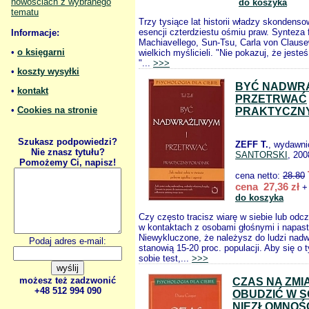
nowościach z wybranego
do koszyka
tematu
Trzy tysiące lat historii władzy skondens
esencji czterdziestu ośmiu praw. Synteza fi
Informacje:
Machiavellego, Sun-Tsu, Carla von Clausew
•
o księgarni
wielkich myślicieli. "Nie pokazuj, że jeste
"...
>>>
•
koszty wysyłki
BYĆ NADWRA
•
kontakt
PRZETRWAĆ
•
Cookies na stronie
PRAKTYCZN
Szukasz podpowiedzi?
ZEFF T.
, wydawn
Nie znasz tytułu?
SANTORSKI
, 200
Pomożemy Ci, napisz!
cena netto:
28.80
cena 27,36 zł
+ 
do koszyka
Czy często tracisz wiarę w siebie lub od
w kontaktach z osobami głośnymi i napast
Niewykluczone, że należysz do ludzi nadw
Podaj adres e-mail:
stanowią 15-20 proc. populacji. Aby się o
sobie test,...
>>>
możesz też zadzwonić
CZAS NA ZMI
+48 512 994 090
OBUDZIĆ W S
NIEZŁOMNOŚĆ