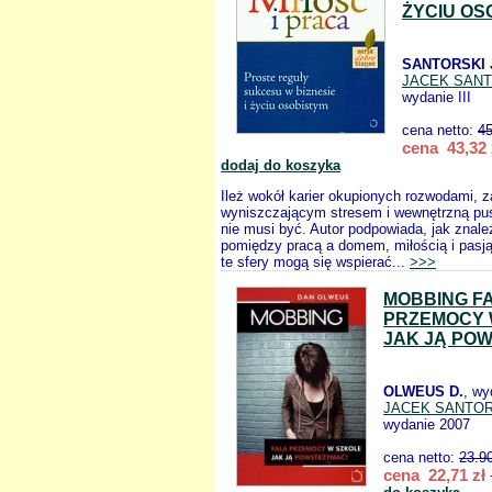
ŻYCIU OS
SANTORSKI 
JACEK SANT
wydanie III
cena netto:
45
cena 43,32 
dodaj do koszyka
Ileż wokół karier okupionych rozwodami, 
wyniszczającym stresem i wewnętrzną pus
nie musi być. Autor podpowiada, jak znal
pomiędzy pracą a domem, miłością i pasją
te sfery mogą się wspierać...
>>>
MOBBING F
PRZEMOCY 
JAK JĄ PO
OLWEUS D.
, wy
JACEK SANTOR
wydanie 2007
cena netto:
23.9
cena 22,71 zł