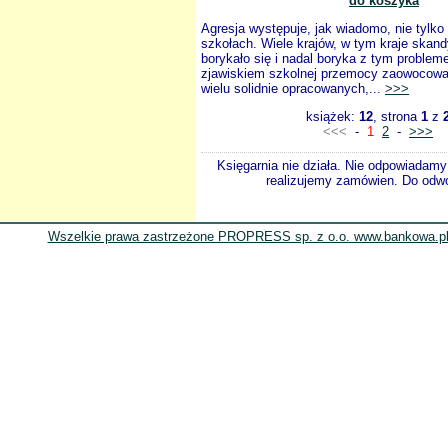
do koszyka
Agresja występuje, jak wiadomo, nie tylko
szkołach. Wiele krajów, w tym kraje skan
borykało się i nadal boryka z tym proble
zjawiskiem szkolnej przemocy zaowocowa
wielu solidnie opracowanych,...
>>>
książek:
12
, strona
1
z
<<<
-
1
2
-
>>>
Księgarnia nie działa. Nie odpowiadamy 
realizujemy zamówien. Do odwol
Wszelkie prawa zastrzeżone PROPRESS sp. z o.o. www.bankowa.pl