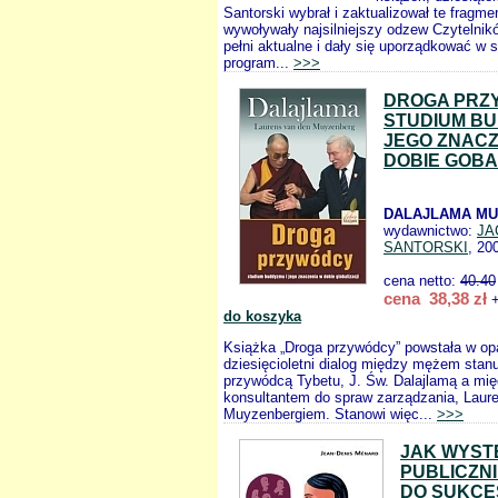
Santorski wybrał i zaktualizował te fragmen
wywoływały najsilniejszy odzew Czytelnik
pełni aktualne i dały się uporządkować w 
program...
>>>
DROGA PRZ
STUDIUM BU
JEGO ZNACZ
DOBIE GOBA
DALAJLAMA MU
wydawnictwo:
JA
SANTORSKI
, 20
cena netto:
40.40
cena 38,38 zł
+
do koszyka
Książka „Droga przywódcy” powstała w opa
dziesięcioletni dialog między mężem sta
przywódcą Tybetu, J. Św. Dalajlamą a m
konsultantem do spraw zarządzania, Lau
Muyzenbergiem. Stanowi więc...
>>>
JAK WYS
PUBLICZN
DO SUKCE