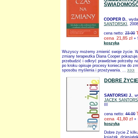
ŚWIADOMOŚĆ
COOPER D.
, wyd
SANTORSKI
, 2008
cena netto:
23.00
cena 21,85 zł
+ 
koszyka
Wszyscy możemy zmienić swoje życie. W
zmiany terapeutka Diana Cooper pokazuje,
przebudzić i odkryć prawdziwe potrzeby n
po kroku opisuje procesy konieczne do z
sposobu myślenia i przeżywania. ...
>>>
DOBRE ŻYCI
SANTORSKI J.
, w
JACEK SANTORS
III
cena netto:
44.00
cena 41,80 zł
+ 
koszyka
Dobre życie Z kilk
książek, dziesiąt