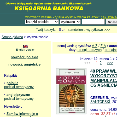
wprowadź własne kryteria wyszukiwania książek: (
jak szuka
Twój koszyk
: 0 zł
zamówienie wysyłkowe >>>
Strona główna
> wyszukiwanie
sortuj według
tytułów:
A-Z
/
Z-A
•
auto
daty:
od najstarszych
/
od najn
English version
nowości: polskie
książek:
12
, strona
1
z
<<<
-
1
2
-
>>>
nowości: angielskie
48 PRAW WŁ
Książki:
WYKORZYS
MANIPULAC
•
polskie
OSIĄGNIĘCI
podział tematyczny
•
anglojęzyczne
GREENE R.
, wy
podział tematyczny
SANTORSKI
, 20
Newsletter:
cena netto:
34.60
cena 32,87 zł
•
Zamów
informacje o
+