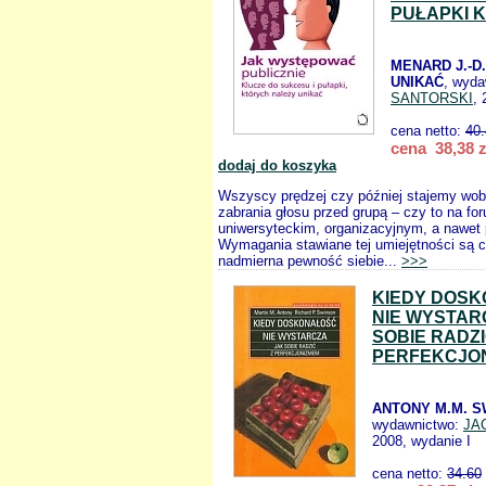
PUŁAPKI 
MENARD J.-D.
UNIKAĆ
, wyd
SANTORSKI
, 
cena netto:
40
cena 38,38 z
dodaj do koszyka
Wszyscy prędzej czy później stajemy wob
zabrania głosu przed grupą – czy to na 
uniwersyteckim, organizacyjnym, a nawet
Wymagania stawiane tej umiejętności są 
nadmierna pewność siebie...
>>>
KIEDY DOS
NIE WYSTAR
SOBIE RADZI
PERFEKCJO
ANTONY M.M. S
wydawnictwo:
JA
2008, wydanie I
cena netto:
34.60