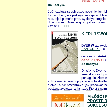
cena 32,87 zł
+
do koszyka
Jeśli czujesz strach przed popełnieniem b
to, co robisz, nie jest wystarczająco dobre
nadzieję i pomoże przezwyciężyć pragnien
doskonałym. Dzięki niej odzyskasz prawo
Część I ...
>>>
KIERUJ SWOI
DYER W.W.
, wyd
SANTORSKI
, 201
cena netto:
23.10
cena 21,95 zł
+ 
do koszyka
Dr Wayne Dyer to 
amerykańskich psy
pomaga ludziom w
sukcesów. W swoim poprzednim bestseller
siebie - autor przedstawia, jak pracować 
postawą życiową. W książce Kieruj swoim
MIŁÓŚĆ I
PROSTE 
SUKCESU 