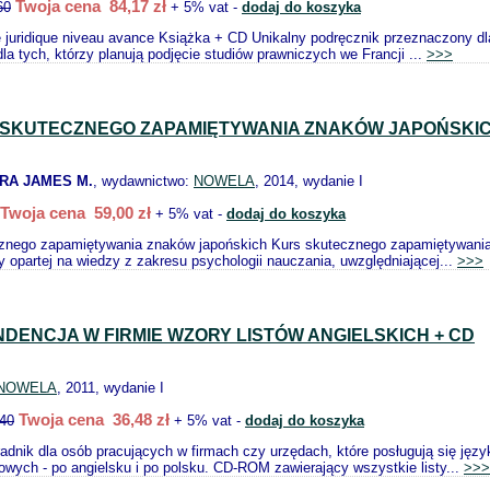
Twoja cena 84,17 zł
60
+ 5% vat -
dodaj do koszyka
e juridique niveau avance Książka + CD Unikalny podręcznik przeznaczony d
la tych, którzy planują podjęcie studiów prawniczych we Francji ...
>>>
 SKUTECZNEGO ZAPAMIĘTYWANIA ZNAKÓW JAPOŃSKI
ARA JAMES M.
, wydawnictwo:
NOWELA
, 2014, wydanie I
Twoja cena 59,00 zł
+ 5% vat -
dodaj do koszyka
cznego zapamiętywania znaków japońskich Kurs skutecznego zapamiętywania
 opartej na wiedzy z zakresu psychologii nauczania, uwzględniającej...
>>>
DENCJA W FIRMIE WZORY LISTÓW ANGIELSKICH + CD
NOWELA
, 2011, wydanie I
Twoja cena 36,48 zł
.40
+ 5% vat -
dodaj do koszyka
adnik dla osób pracujących w firmach czy urzędach, które posługują się jęz
owych - po angielsku i po polsku. CD-ROM zawierający wszystkie listy...
>>>