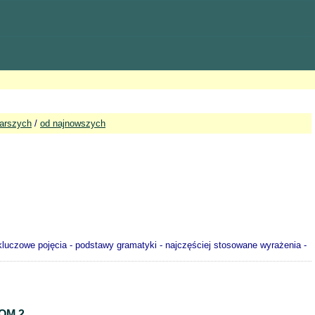
tarszych
/
od najnowszych
kluczowe pojęcia - podstawy gramatyki - najczęściej stosowane wyrażenia -
M 2.