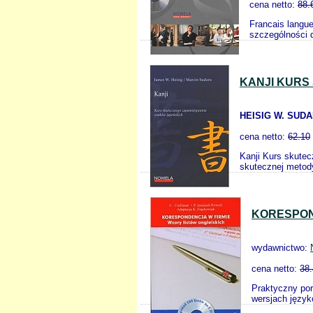
cena netto:
88.
Francais langu
szczególności d
KANJI KURS
HEISIG W. SUD
cena netto:
62.10
Kanji Kurs skute
skutecznej metody
KORESPON
wydawnictwo:
cena netto:
38
Praktyczny por
wersjach język