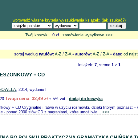
wprowadź własne kryteria wyszukiwania książek: (
jak szukać?
)
Twój koszyk
: 0 zł
zamówienie wysyłkowe >>>
sortuj według
tytułów:
A-Z
/
Z-A
•
autorów:
A-Z
/
Z-A
•
daty:
od najs
książek:
7
, strona
1
z
1
IESZONKOWY + CD
NOWELA
, 2014, wydanie I
Twoja cena 32,49 zł
.20
+ 5% vat -
dodaj do koszyka
nkowy + CD Oryginalne i łatwe w użyciu rozmówki, dzięki którym poznasz: - 
je - ponad 2000 słów CD z nagraniami, które umożliwią...
>>>
ZNA PO POLSKU PRAKTYCZNA GRAMATYKA CHIŃSKA TO