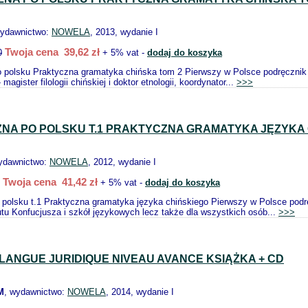
wydawnictwo:
NOWELA
, 2013, wydanie I
Twoja cena 39,62 zł
0
+ 5% vat -
dodaj do koszyka
 polsku Praktyczna gramatyka chińska tom 2 Pierwszy w Polsce podręcznik gr
agister filologii chińskiej i doktor etnologii, koordynator...
>>>
NA PO POLSKU T.1 PRAKTYCZNA GRAMATYKA JĘZYKA
ydawnictwo:
NOWELA
, 2012, wydanie I
Twoja cena 41,42 zł
+ 5% vat -
dodaj do koszyka
polsku t.1 Praktyczna gramatyka języka chińskiego Pierwszy w Polsce podręc
utu Konfucjusza i szkół językowych lecz także dla wszystkich osób...
>>>
LANGUE JURIDIQUE NIVEAU AVANCE KSIĄŻKA + CD
M
, wydawnictwo:
NOWELA
, 2014, wydanie I