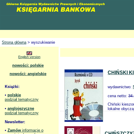
Strona główna
> wyszukiwanie
English version
nowości: polskie
CHIŃSKI K
nowości: angielskie
Książki:
wydawnictwo:
•
polskie
cena netto:
34
podział tematyczny
Chiński kieszo
•
anglojęzyczne
lokalne obycza
podział tematyczny
Newsletter:
•
Zamów
informacje o
CHIŃSZCZY