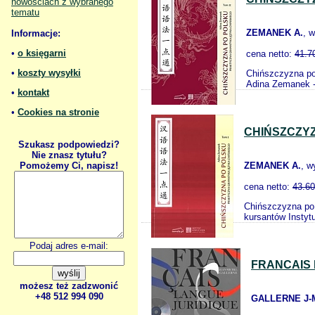
nowościach z wybranego
tematu
ZEMANEK A.
, 
Informacje:
•
o księgarni
cena netto:
41.7
•
koszty wysyłki
Chińszczyzna po
Adina Zemanek - m
•
kontakt
•
Cookies na stronie
CHIŃSZCZYZ
Szukasz podpowiedzi?
Nie znasz tytułu?
Pomożemy Ci, napisz!
ZEMANEK A.
, w
cena netto:
43.60
Chińszczyzna po 
kursantów Instyt
Podaj adres e-mail:
FRANCAIS 
możesz też zadzwonić
+48 512 994 090
GALLERNE J-