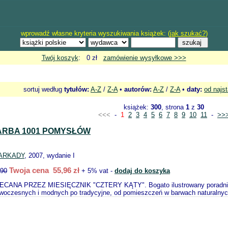
wprowadź własne kryteria wyszukiwania książek: (
jak szukać?
)
Twój koszyk
: 0 zł
zamówienie wysyłkowe >>>
sortuj według
tytułów:
A-Z
/
Z-A
•
autorów:
A-Z
/
Z-A
•
daty:
od najs
książek:
300
, strona
1
z
30
<<<
-
1
2
3
4
5
6
7
8
9
10
11
-
>>
FARBA 1001 POMYSŁÓW
ARKADY
, 2007, wydanie I
Twoja cena 55,96 zł
.90
+ 5% vat -
dodaj do koszyka
CANA PRZEZ MIESIĘCZNIK "CZTERY KĄTY". Bogato ilustrowany poradnik p
woczesnych i modnych po tradycyjne, od pomieszczeń w barwach naturalnych