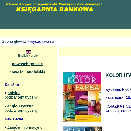
Strona główna
> wyszukiwanie
English version
nowości: polskie
nowości: angielskie
KOLOR I 
Książki:
wydawnictwo:
•
polskie
podział tematyczny
cena netto:
58
•
anglojęzyczne
KSIĄŻKA POLE
podział tematyczny
wnętrzu, od no
Newsletter:
•
Zamów
informacje o