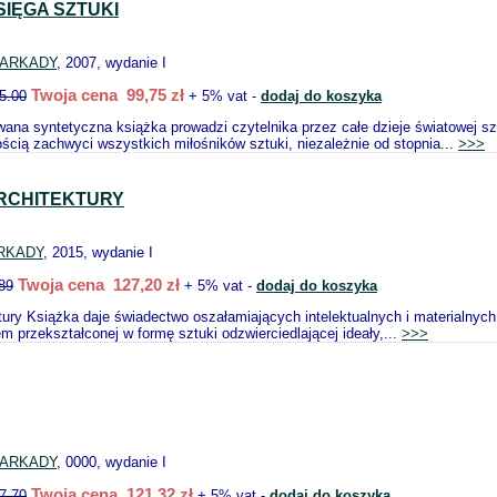
SIĘGA SZTUKI
ARKADY
, 2007, wydanie I
Twoja cena 99,75 zł
5.00
+ 5% vat -
dodaj do koszyka
wana syntetyczna książka prowadzi czytelnika przez całe dzieje światowej sz
ością zachwyci wszystkich miłośników sztuki, niezależnie od stopnia...
>>>
ARCHITEKTURY
RKADY
, 2015, wydanie I
Twoja cena 127,20 zł
89
+ 5% vat -
dodaj do koszyka
ktury Książka daje świadectwo oszałamiających intelektualnych i materialnyc
m przekształconej w formę sztuki odzwierciedlającej ideały,...
>>>
ARKADY
, 0000, wydanie I
Twoja cena 121,32 zł
7.70
+ 5% vat -
dodaj do koszyka