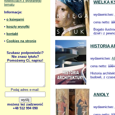
nowościach z wybranego
WIELKA K
tematu
Informacje:
wydawnictwo:
•
o księgarni
cena netto:
10
•
koszty wysyłki
Bogato ilustro
dzieł i z pewn
•
kontakt
•
Cookies na stronie
HISTORIA 
Szukasz podpowiedzi?
Nie znasz tytułu?
wydawnictwo:
A
Pomożemy Ci, napisz!
cena netto:
133.
Historia archite
budowli, z czase
Podaj adres e-mail:
ANIOŁY
możesz też zadzwonić
wydawnictwo:
+48 512 994 090
cena netto:
12