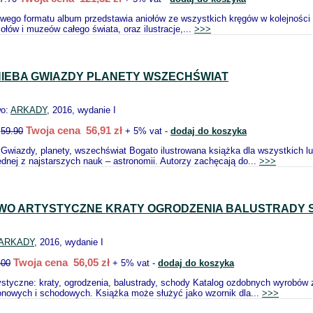
owego formatu album przedstawia aniołów ze wszystkich kręgów w kolejności o
ołów i muzeów całego świata, oraz ilustracje,...
>>>
NIEBA GWIAZDY PLANETY WSZECHŚWIAT
wo:
ARKADY
, 2016, wydanie I
Twoja cena 56,91 zł
:
59.90
+ 5% vat -
dodaj do koszyka
 Gwiazdy, planety, wszechświat Bogato ilustrowana książka dla wszystkich l
ednej z najstarszych nauk – astronomii. Autorzy zachęcają do...
>>>
O ARTYSTYCZNE KRATY OGRODZENIA BALUSTRADY 
ARKADY
, 2016, wydanie I
Twoja cena 56,05 zł
.00
+ 5% vat -
dodaj do koszyka
styczne: kraty, ogrodzenia, balustrady, schody Katalog ozdobnych wyrobów 
konowych i schodowych. Książka może służyć jako wzornik dla...
>>>