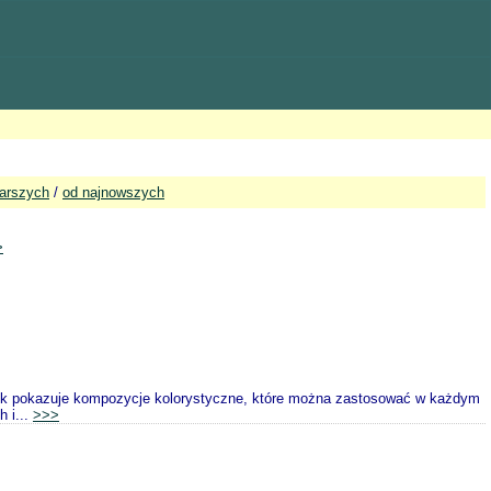
tarszych
/
od najnowszych
>
okazuje kompozycje kolorystyczne, które można zastosować w każdym
 i...
>>>