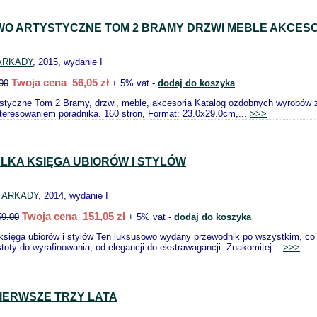
O ARTYSTYCZNE TOM 2 BRAMY DRZWI MEBLE AKCES
ARKADY
, 2015, wydanie I
Twoja cena 56,05 zł
00
+ 5% vat -
dodaj do koszyka
styczne Tom 2 Bramy, drzwi, meble, akcesoria Katalog ozdobnych wyrobów z
teresowaniem poradnika. 160 stron, Format: 23.0x29.0cm,...
>>>
LKA KSIĘGA UBIORÓW I STYLÓW
:
ARKADY
, 2014, wydanie I
Twoja cena 151,05 zł
59.00
+ 5% vat -
dodaj do koszyka
sięga ubiorów i stylów Ten luksusowo wydany przewodnik po wszystkim, co ki
toty do wyrafinowania, od elegancji do ekstrawagancji. Znakomitej...
>>>
IERWSZE TRZY LATA