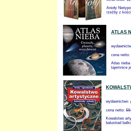
Anioły Nietyp
rzeźby z kości
ATLAS 
wydawnict
cena netto
Atlas nieba
tajemnice j
KOWALSTW
wydawnictwo:
cena netto:
59
Kowalstwo arty
balustrad bal