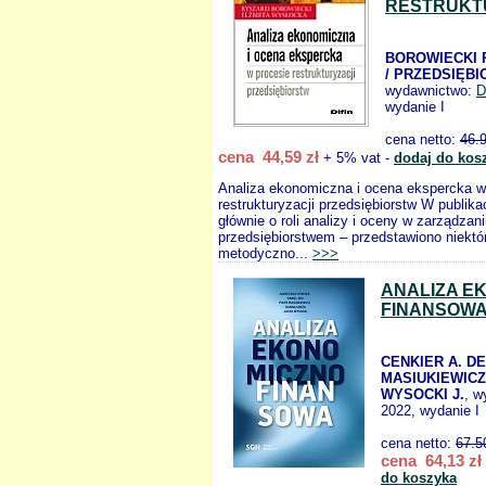
RESTRUKT
BOROWIECKI 
/ PRZEDSIĘB
wydawnictwo:
D
wydanie I
cena netto:
46.
cena 44,59 zł
+ 5% vat -
dodaj do kos
Analiza ekonomiczna i ocena ekspercka w
restrukturyzacji przedsiębiorstw W publikac
głównie o roli analizy i oceny w zarządza
przedsiębiorstwem – przedstawiono niektó
metodyczno...
>>>
ANALIZA E
FINANSOW
CENKIER A. DE
MASIUKIEWICZ 
WYSOCKI J.
, w
2022, wydanie I
cena netto:
67.5
cena 64,13 zł
do koszyka