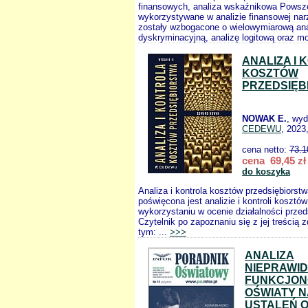
finansowych, analiza wskaźnikowa Powsz
wykorzystywane w analizie finansowej na
zostały wzbogacone o wielowymiarową ana
dyskryminacyjną, analizę logitową oraz mo
ANALIZA I
KOSZTÓW
PRZEDSIĘB
NOWAK E.
, wy
CEDEWU
, 2023
cena netto:
73.1
cena 69,45 zł
do koszyka
Analiza i kontrola kosztów przedsiębiorst
poświęcona jest analizie i kontroli kosztów
wykorzystaniu w ocenie działalności przed
Czytelnik po zapoznaniu się z jej treścią 
tym: ...
>>>
ANALIZA
NIEPRAWI
FUNKCJON
OŚWIATY N
USTALEŃ 