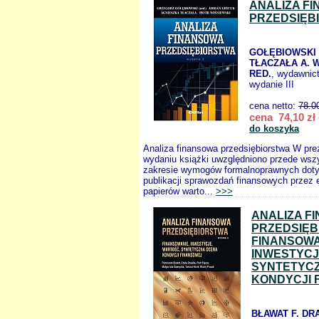
ANALIZA F
PRZEDSIĘB
GOŁĘBIOWSKI 
TŁACZAŁA A. 
RED.
, wydawnic
wydanie III
cena netto:
78.0
cena 74,10 zł
do koszyka
Analiza finansowa przedsiębiorstwa W p
wydaniu książki uwzględniono przede wsz
zakresie wymogów formalnoprawnych dot
publikacji sprawozdań finansowych przez 
papierów warto...
>>>
ANALIZA F
PRZEDSIĘ
FINANSOWA
INWESTYC
SYNTETYC
KONDYCJI 
BŁAWAT F. DR