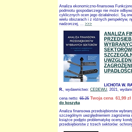
Analiza ekonomiczno-finansowa Funkcjon
podmiotu gospodarczego nie może odbywa
cyklicznych ocen jego działalności. Są o
wielu obszarach i z różnych perspektyw, np
nadzorczej, ...
>>>
ANALIZA F
PRZEDSIĘB
WYBRANY
SEKTORÓW
SZCZEGÓL
UWZGLĘDN
ZAGROŻEN
UPADŁOŚC
LICHOTA W. RA
R.
, wydawnictwo:
CEDEWU
, 2021, wydani
Twoja cena 61,99 zł
cena netto:
65.25
do koszyka
Analiza finansowa przedsiębiorstw wybran
szczególnym uwzględnieniem zagrożenia 
książce podjęto problematykę oceny kondy
przedsiębiorstw z trzech sektorów: ochron