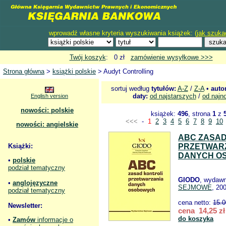
wprowadź własne kryteria wyszukiwania książek: (
jak szuka
Twój koszyk
: 0 zł
zamówienie wysyłkowe >>>
Strona główna
>
książki polskie
> Audyt Controlling
sortuj według
tytułów:
A-Z
/
Z-A
•
auto
daty:
od najstarszych
/
od najn
English version
nowości: polskie
książek:
496
, strona
1
z
<<<
-
1
2
3
4
5
6
7
8
9
10
nowości: angielskie
ABC ZASAD
Książki:
PRZETWAR
DANYCH O
•
polskie
podział tematyczny
GIODO
, wydaw
•
anglojęzyczne
SEJMOWE
, 20
podział tematyczny
cena netto:
15.0
Newsletter:
cena 14,25 zł
do koszyka
•
Zamów
informacje o