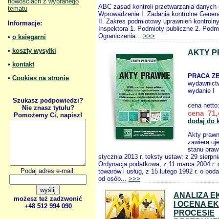
nowościach z wybranego
ABC zasad kontroli przetwarzania danyc
tematu
Wprowadzenie I. Zadania kontrolne Genera
II. Zakres podmiotowy uprawnień kontroln
Informacje:
Inspektora 1. Podmioty publiczne 2. Podm
Ograniczenia...
>>>
•
o księgarni
•
koszty wysyłki
AKTY P
•
kontakt
PRACA Z
•
Cookies na stronie
wydawnict
wydanie I
Szukasz podpowiedzi?
cena netto
Nie znasz tytułu?
cena 71,
Pomożemy Ci, napisz!
dodaj do 
Akty prawn
zawiera uj
stanu praw
stycznia 2013 r. teksty ustaw: z 29 sierpni
Ordynacja podatkowa, z 11 marca 2004 r. 
Podaj adres e-mail:
towarów i usług, z 15 lutego 1992 r. o p
od osób...
>>>
ANALIZA 
możesz też zadzwonić
I OCENA E
+48 512 994 090
PROCESIE