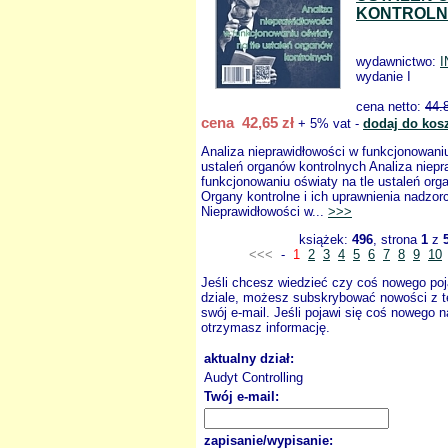
KONTROL
wydawnictwo:
I
wydanie I
cena netto:
44.
cena 42,65 zł
+ 5% vat -
dodaj do kos
Analiza nieprawidłowości w funkcjonowaniu
ustaleń organów kontrolnych Analiza niepr
funkcjonowaniu oświaty na tle ustaleń org
Organy kontrolne i ich uprawnienia nadzor
Nieprawidłowości w...
>>>
książek:
496
, strona
1
z
<<<
-
1
2
3
4
5
6
7
8
9
10
Jeśli chcesz wiedzieć czy coś nowego poj
dziale, możesz subskrybować nowości z t
swój e-mail. Jeśli pojawi się coś nowego n
otrzymasz informację.
aktualny dział:
Audyt Controlling
Twój e-mail:
zapisanie/wypisanie: