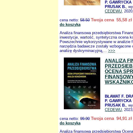
P. GAWRYCKA 
PRUSAK B.
, w
CEDEWU
, 2020
Twoja cena 55,58 zł
cena netto:
58.50
do koszyka
Analiza finansowa przedsiębiorstwa Finan
inwestycje, wartość, syntetyczna ocena ko
Powszechnie wykorzystywane w analizie f
narzędzia badawcze zostały wzbogacone 
analizę dyskryminacyjną,...
>>>
ANALIZA F
PRZEDSIĘ
OCENA SP
FINANSOWY
WSKAŹNIK
BŁAWAT F. DR
P. GAWRYCKA 
PRUSAK B.
, w
CEDEWU
, 2023
Twoja cena 94,91 zł
cena netto:
99.90
do koszyka
Analiza finansowa przedsiębiorstwa Ocen