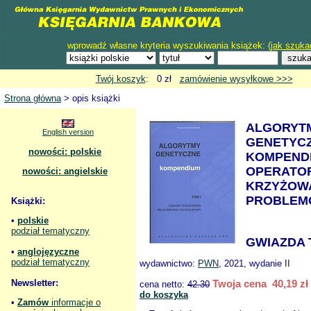
wprowadź własne kryteria wyszukiwania książek: (
jak szuka
Twój koszyk
: 0 zł
zamówienie wysyłkowe >>>
Strona główna
> opis książki
ALGORYT
English version
GENETYC
nowości: polskie
KOMPENDI
OPERATO
nowości: angielskie
KRZYŻOWA
PROBLEM
Książki:
•
polskie
podział tematyczny
GWIAZDA T
•
anglojęzyczne
podział tematyczny
wydawnictwo:
PWN
, 2021, wydanie II
Newsletter:
Twoja cena 40,19 zł
cena netto:
42.30
do koszyka
•
Zamów
informacje o