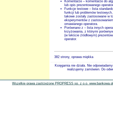
Komentarze – komentarze do al
lub opis prezentowanego operator
Funkcje testowe – lista standar
funkcji lub problemów testowych, 
takowe zostały zastosowane w t
eksperymentów z zastosowanie
omawianego operatora.
Porównano z – lista innych opera
krzyżowania, z którymi porówny
(w tekście źródłowym) prezento
operator.
382 strony, oprawa miękka
Księgarnia nie działa. Nie odpowiadamy 
realizujemy zamówien. Do odwol
Wszelkie prawa zastrzeżone PROPRESS sp. z o.o. www.bankowa.pl