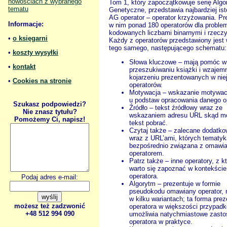
nowościach z wybranego
Tom 1, który zapoczątkowuje serię Alg
tematu
Genetyczne, przedstawia najbardziej ist
AG operator – operator krzyżowania. Pr
Informacje:
w nim ponad 180 operatorów dla probl
kodowanych liczbami binarnymi i rzeczy
•
o księgarni
Każdy z operatorów przedstawiony jest
tego samego, następującego schematu:
•
koszty wysyłki
Słowa kluczowe – mają pomóc w
•
kontakt
przeszukiwaniu książki i wzaje
kojarzeniu prezentowanych w nie
•
Cookies na stronie
operatorów.
Motywacja – wskazanie motywacj
u podstaw opracowania danego o
Szukasz podpowiedzi?
Źródło – tekst źródłowy wraz ze
Nie znasz tytułu?
wskazaniem adresu URL skąd m
Pomożemy Ci, napisz!
tekst pobrać.
Czytaj także – zalecane dodatko
wraz z URL’ami, których tematyk
bezpośrednio związana z omawi
operatorem.
Patrz także – inne operatory, z k
warto się zapoznać w kontekści
operatora.
Podaj adres e-mail:
Algorytm – prezentuje w formie
pseudokodu omawiany operator, 
w kilku wariantach; ta forma prez
możesz też zadzwonić
operatora w większości przypad
+48 512 994 090
umożliwia natychmiastowe zasto
operatora w praktyce.