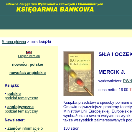
Strona główna
> opis książki
SIŁA I OCZ
English version
nowości: polskie
MERCIK J.
nowości: angielskie
wydawnictwo:
PWN
Książki:
T
cena netto:
16.00
•
polskie
podział tematyczny
Książka przedstawia sposoby pomiaru s
•
anglojęzyczne
Omawia najważniejsze problemy teoretyc
podział tematyczny
Ministrów Unii Europejskiej, Europejsk
wyobrażenia o swoim wpływie na wynik d
Newsletter:
także wszystkich zainteresowanych pod
•
Zamów
informacje o
138 stron