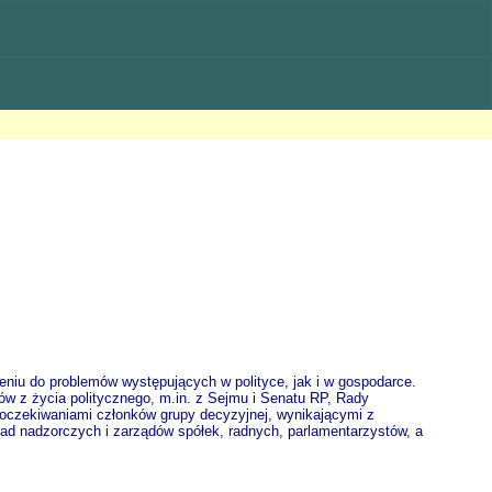
niu do problemów występujących w polityce, jak i w gospodarce.
w z życia politycznego, m.in. z Sejmu i Senatu RP, Rady
y oczekiwaniami członków grupy decyzyjnej, wynikającymi z
rad nadzorczych i zarządów spółek, radnych, parlamentarzystów, a