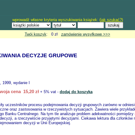
wprowadź własne kryteria wyszukiwania książek: (
jak szukać?
)
Twój koszyk
: 0 zł
zamówienie wysyłkowe >>>
EKIWANIA DECYZJE GRUPOWE
, 1999, wydanie I
woja cena 15,20 zł
+ 5% vat -
dodaj do koszyka
iły uczestników procesu podejmowania decyzji grupowych zarówno w odniesie
zne oraz zastosowania w rzeczywistych sytuacjach. Zawiera wiele przykładó
iego Banku Centralnego. Na tym tle analizuje problem adekwatności pomiędz
ecyzji, a rzeczywiście przyjętymi decyzjami. Ciekawa lektura dla członków 
ejmowaniem decyzji w Unii Europejskiej.