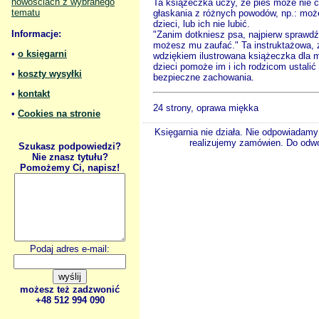
nowościach z wybranego
Ta książeczka uczy, że pies może nie 
tematu
głaskania z różnych powodów, np.: moż
dzieci, lub ich nie lubić.
Informacje:
"Zanim dotkniesz psa, najpierw sprawdź
możesz mu zaufać." Ta instruktażowa, 
•
o księgarni
wdziękiem ilustrowana książeczka dla 
dzieci pomoże im i ich rodzicom ustalić
•
koszty wysyłki
bezpieczne zachowania.
•
kontakt
24 strony, oprawa miękka
•
Cookies na stronie
Księgarnia nie działa. Nie odpowiadamy 
realizujemy zamówien. Do odwol
Szukasz podpowiedzi?
Nie znasz tytułu?
Pomożemy Ci, napisz!
Podaj adres e-mail:
możesz też zadzwonić
+48 512 994 090