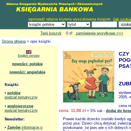
wprowadź własne kryteria wyszukiwania książek: (
jak szuka
Twój koszyk
: 0 zł
zamówienie wysyłkowe >>>
Strona główna
> opis książki
CZY
English version
POG
nowości: polskie
PSA
nowości: angielskie
ZUB
Książki:
wydawn
•
polskie
2005, 
podział tematyczny
cena n
•
anglojęzyczne
cena 11,88 zł
podział tematyczny
+ 5% vat -
dodaj do kos
Prawie każde dziecko zostało kiedyś ug
Newsletter:
przez psa. Dzieci chcą dotykać zwierzą
•
Zamów
informacje o
przekonane, że pies wie o ich dobrych i