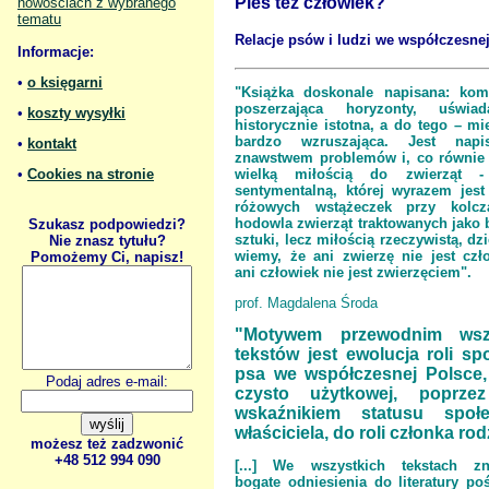
Pies też człowiek?
nowościach z wybranego
tematu
Relacje psów i ludzi we współczesne
Informacje:
•
o księgarni
"Książka doskonale napisana: kom
poszerzająca horyzonty, uświada
•
koszty wysyłki
historycznie istotna, a do tego – mi
bardzo wzruszająca. Jest nap
•
kontakt
znawstwem problemów i, co równie
wielką miłością do zwierząt 
•
Cookies na stronie
sentymentalną, której wyrazem jest
różowych wstążeczek przy kolcz
hodowla zwierząt traktowanych jako b
Szukasz podpowiedzi?
sztuki, lecz miłością rzeczywistą, dzi
Nie znasz tytułu?
wiemy, że ani zwierzę nie jest czł
Pomożemy Ci, napisz!
ani człowiek nie jest zwierzęciem".
prof. Magdalena Środa
"Motywem przewodnim wszy
tekstów jest ewolucja roli sp
psa we współczesnej Polsce, 
Podaj adres e-mail:
czysto użytkowej, poprze
wskaźnikiem statusu społ
właściciela, do roli członka rod
możesz też zadzwonić
+48 512 994 090
[...] We wszystkich tekstach zn
bogate odniesienia do literatury po