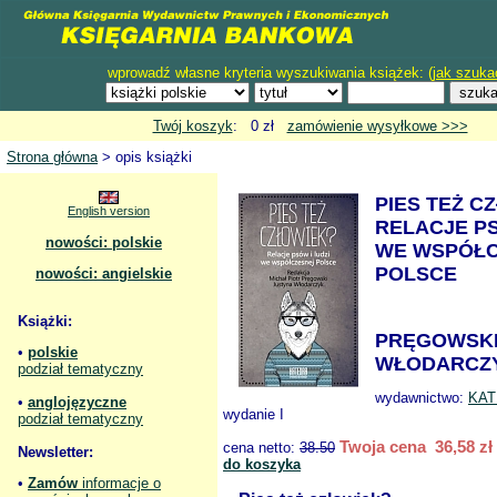
wprowadź własne kryteria wyszukiwania książek: (
jak szuka
Twój koszyk
: 0 zł
zamówienie wysyłkowe >>>
Strona główna
> opis książki
PIES TEŻ C
English version
RELACJE PS
nowości: polskie
WE WSPÓŁC
POLSCE
nowości: angielskie
Książki:
PRĘGOWSKI 
•
polskie
WŁODARCZY
podział tematyczny
wydawnictwo:
KA
•
anglojęzyczne
wydanie I
podział tematyczny
Twoja cena 36,58 zł
cena netto:
38.50
Newsletter:
do koszyka
•
Zamów
informacje o