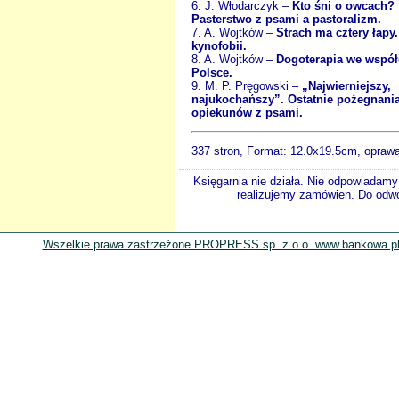
6. J. Włodarczyk –
Kto śni o owcach?
Pasterstwo z psami a pastoralizm.
7. A. Wojtków –
Strach ma cztery łapy
kynofobii.
8. A. Wojtków –
Dogoterapia we współ
Polsce.
9. M. P. Pręgowski –
„Najwierniejszy,
najukochańszy”. Ostatnie pożegnani
opiekunów z psami.
337 stron, Format:
12.0x19.5cm, opraw
Księgarnia nie działa. Nie odpowiadamy 
realizujemy zamówien. Do odwol
Wszelkie prawa zastrzeżone PROPRESS sp. z o.o. www.bankowa.pl