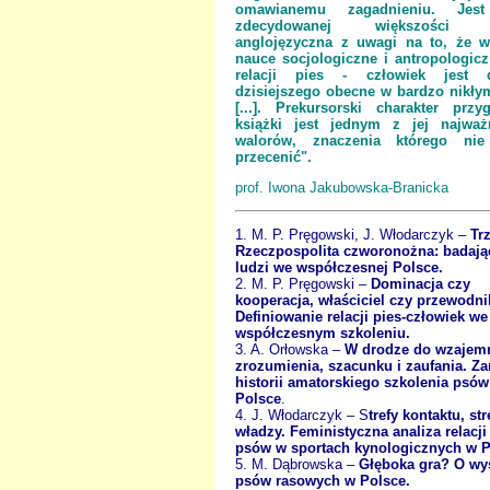
omawianemu zagadnieniu. Je
zdecydowanej większości lit
anglojęzyczna z uwagi na to, że w
nauce socjologiczne i antropologicz
relacji pies - człowiek jest
dzisiejszego obecne w bardzo nikły
[...]. Prekursorski charakter przy
książki jest jednym z jej najważ
walorów, znaczenia którego ni
przecenić".
prof. Iwona Jakubowska-Branicka
1. M. P. Pręgowski, J. Włodarczyk –
Tr
Rzeczpospolita czworonożna: badając
ludzi we współczesnej Polsce.
2. M. P. Pręgowski –
Dominacja czy
kooperacja, właściciel czy przewodn
Definiowanie relacji pies-człowiek we
współczesnym szkoleniu.
3. A. Orłowska –
W drodze do wzajem
zrozumienia, szacunku i zaufania. Za
historii amatorskiego szkolenia psó
Polsce
.
4. J. Włodarczyk – S
trefy kontaktu, str
władzy. Feministyczna analiza relacji 
psów w sportach kynologicznych w P
5. M. Dąbrowska –
Głęboka gra? O wy
psów rasowych w Polsce.