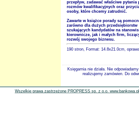
przepływ, zadawać właściwe pytania
rozmów kwalifikacyjnych oraz przyci
osoby, które chcemy zatrudnić.
Zawarte w książce porady są pomocn
zarówno dla dużych przedsiębiorstw
szukających kandydatów na stanowis
kierownicze, jak i małych firm, liczą
rozwój swojego biznesu.
190 stron, Format: 14.8x21.0cm, opraw
Księgarnia nie działa. Nie odpowiadamy 
realizujemy zamówien. Do odwol
Wszelkie prawa zastrzeżone PROPRESS sp. z o.o. www.bankowa.pl