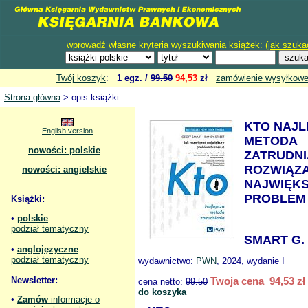
wprowadź własne kryteria wyszukiwania książek: (
jak szuka
Twój koszyk
:
1 egz. /
99.50
94,53
zł
zamówienie wysyłkow
Strona główna
> opis książki
KTO NAJL
English version
METODA
nowości: polskie
ZATRUDNI
ROZWIĄZ
nowości: angielskie
NAJWIĘK
PROBLEM 
Książki:
•
polskie
podział tematyczny
SMART G.
•
anglojęzyczne
podział tematyczny
wydawnictwo:
PWN
, 2024, wydanie I
Newsletter:
Twoja cena 94,53 zł
cena netto:
99.50
do koszyka
•
Zamów
informacje o