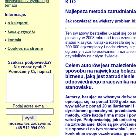
nowościach z wybranego
KTO
tematu
Najlepsza metoda zatrudniania
Informacje:
Jak rozwiązać największy problem b
•
o księgarni
•
koszty wysyłki
Ten światowy bestseller ukazał się po r
pierwszy w 2008 roku i od tego czasu o
•
kontakt
status klasyka. Książka rozeszła się w
200.000 egzemplarzy i nadal cieszy się
•
Cookies na stronie
ogromnym zainteresowaniem i uznanie
czytelników na całym świecie.
Szukasz podpowiedzi?
Celem autorów jest znalezienie
Nie znasz tytułu?
sposobu na największą boląc
Pomożemy Ci, napisz!
biznesu, jaką jest zatrudnienie
odpowiedniego pracownika n
stanowisku.
Autorzy, bazując na własnym doświad
opierając się na ponad 1300 godzina
wywiadów z ponad 20 miliarderami i 
Podaj adres e-mail:
dyrektorami generalnymi, przedstawi
metody, które każda firma może i po
wdrożyć. Podpowiadają, jak unikać 
możesz też zadzwonić
na zatrudnianie, które są jak wróżen
+48 512 994 090
się sprawdzi na tym stanowisku”, okr
konkretnie swoje oczekiwania, gene