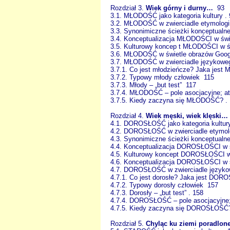
Rozdział 3.
Wiek górny i durny…
93
3.1. MŁODOŚĆ jako kategoria kultury . 
3.2. MŁODOŚĆ w zwierciadle etymologii
3.3. Synonimiczne ścieżki konceptual
3.4. Konceptualizacja MŁODOŚCI w świ
3.5. Kulturowy koncep t MŁODOŚCI w św
3.6. MŁODOŚĆ w świetle obrazów Googl
3.7. MŁODOŚĆ w zwierciadle językoweg
3.7.1. Co jest młodzieńcze? Jaka jest 
3.7.2. Typowy młody człowiek 115
3.7.3. Młody – „but test” 117
3.7.4. MŁODOŚĆ – pole asocjacyjne; at
3.7.5. Kiedy zaczyna się MŁODOŚĆ? .
Rozdział 4.
Wiek męski, wiek klęski…
4.1. DOROSŁOŚĆ jako kategoria kultur
4.2. DOROSŁOŚĆ w zwierciadle etymolo
4.3. Synonimiczne ścieżki konceptua
4.4. Konceptualizacja DOROSŁOŚCI w ś
4.5. Kulturowy koncept DOROSŁOŚCI w
4.6. Konceptualizacja DOROSŁOŚCI w ś
4.7. DOROSŁOŚĆ w zwierciadle języko
4.7.1. Co jest dorosłe? Jaka jest DORO
4.7.2. Typowy dorosły człowiek 157
4.7.3. Dorosły – „but test” . 158
4.7.4. DOROSŁOŚĆ – pole asocjacyjne; 
4.7.5. Kiedy zaczyna się DOROSŁOŚĆ
Rozdział 5.
Chyląc ku ziemi poradlon