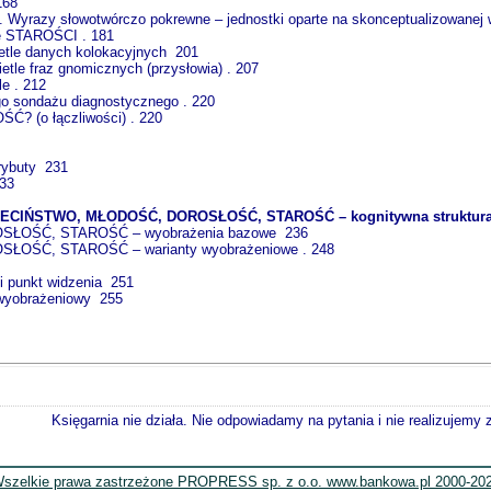
168
. Wyrazy słowotwórczo pokrewne – jednostki oparte na skonceptualizowane
ne STAROŚCI . 181
etle danych kolokacyjnych 201
tle fraz gnomicznych (przysłowia) . 207
e . 212
o sondażu diagnostycznego . 220
ŚĆ? (o łączliwości) . 220
rybuty 231
33
ZIECIŃSTWO, MŁODOŚĆ, DOROSŁOŚĆ, STAROŚĆ – kognitywna struktur
SŁOŚĆ, STAROŚĆ – wyobrażenia bazowe 236
ŁOŚĆ, STAROŚĆ ‒ warianty wyobrażeniowe . 248
ki punkt widzenia 251
t wyobrażeniowy 255
Księgarnia nie działa. Nie odpowiadamy na pytania i nie realizujemy
szelkie prawa zastrzeżone PROPRESS sp. z o.o. www.bankowa.pl 2000-20