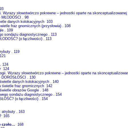
93
. Wyrazy słowotwórczo pokrewne – jednostki oparte na skonceptualizowane
ne MŁODOŚCI . 98
etle danych kolokacyjnych 103
ietle fraz gnomicznych (przysłowia) . 108
e . 109
o sondażu diagnostycznego . 113
MŁODOŚĆ? (o łączliwości) . 113
rybuty . 119
 121
. 124
y 124
gii. Wyrazy słowotwórczo pokrewne – jednostki oparte na skonceptualizo
lne DOROSŁOŚCI . 130
wietle danych kolokacyjnych . 140
 świetle fraz gnomicznych 142
wietle obrazów Google . 148
wego sondażu diagnostycznego . 154
SŁOŚĆ? (o łączliwości) . 154
atrybuty . 163
? 165
e czoło…
168