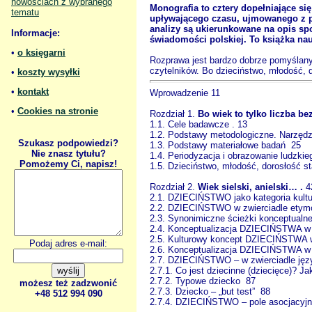
nowościach z wybranego
Monografia to cztery dopełniające s
tematu
upływającego czasu, ujmowanego z
analizy są ukierunkowane na opis 
Informacje:
świadomości polskiej. To książka na
•
o księgarni
Rozprawa jest bardzo dobrze pomyślan
czytelników. Bo dzieciństwo, młodość, d
•
koszty wysyłki
•
kontakt
Wprowadzenie 11
•
Cookies na stronie
Rozdział 1.
Bo wiek to tylko liczba b
1.1. Cele badawcze . 13
1.2. Podstawy metodologiczne. Narzędzi
Szukasz podpowiedzi?
1.3. Podstawy materiałowe badań 25
Nie znasz tytułu?
1.4. Periodyzacja i obrazowanie ludzki
Pomożemy Ci, napisz!
1.5. Dzieciństwo, młodość, dorosłość 
Rozdział 2.
Wiek sielski, anielski… .
4
2.1. DZIECIŃSTWO jako kategoria kultu
2.2. DZIECIŃSTWO w zwierciadle etymo
2.3. Synonimiczne ścieżki konceptua
2.4. Konceptualizacja DZIECIŃSTWA w 
2.5. Kulturowy koncept DZIECIŃSTWA w 
Podaj adres e-mail:
2.6. Konceptualizacja DZIECIŃSTWA w 
2.7. DZIECIŃSTWO – w zwierciadle jęz
2.7.1. Co jest dziecinne (dziecięce)? 
2.7.2. Typowe dziecko 87
możesz też zadzwonić
2.7.3. Dziecko – „but test” 88
+48 512 994 090
2.7.4. DZIECIŃSTWO – pole asocjacyjne