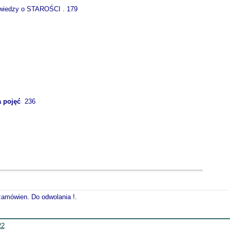
j wiedzy o STAROŚCI . 179
a pojęć
236
 zamówien. Do odwolania !.
22