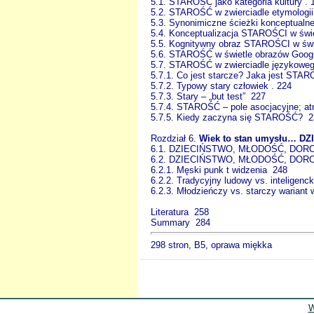
5.1. STAROŚĆ jako kategoria kultury . 
5.2. STAROŚĆ w zwierciadle etymologii
5.3. Synonimiczne ścieżki konceptual
5.4. Konceptualizacja STAROŚCI w świ
5.5. Kognitywny obraz STAROŚCI w świe
5.6. STAROŚĆ w świetle obrazów Googl
5.7. STAROŚĆ w zwierciadle językoweg
5.7.1. Co jest starcze? Jaka jest STARO
5.7.2. Typowy stary człowiek . 224
5.7.3. Stary – „but test” 227
5.7.4. STAROŚĆ – pole asocjacyjne; at
5.7.5. Kiedy zaczyna się STAROŚĆ? 2
Rozdział 6.
Wiek to stan umysłu… D
6.1. DZIECIŃSTWO, MŁODOŚĆ, DORO
6.2. DZIECIŃSTWO, MŁODOŚĆ, DOROS
6.2.1. Męski punk t widzenia 248
6.2.2. Tradycyjny ludowy vs. inteligenc
6.2.3. Młodzieńczy vs. starczy warian
Literatura 258
Summary 284
298 stron, B5, oprawa miękka
W