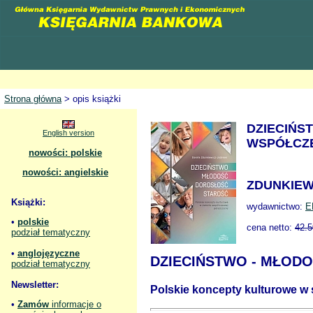
Strona główna
> opis książki
DZIECIŃS
English version
WSPÓŁCZ
nowości: polskie
nowości: angielskie
ZDUNKIEW
Książki:
wydawnictwo:
E
•
polskie
cena netto:
42.5
podział tematyczny
•
anglojęzyczne
DZIECIŃSTWO - MŁODO
podział tematyczny
Newsletter:
Polskie koncepty kulturowe w 
•
Zamów
informacje o