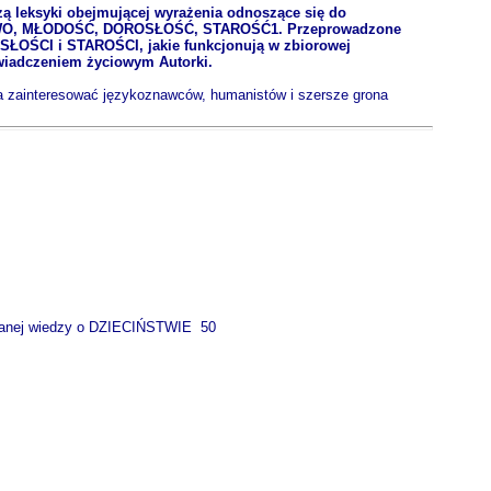
zą leksyki obejmującej wyrażenia odnoszące się do
IŃSTWO, MŁODOŚĆ, DOROSŁOŚĆ, STAROŚĆ1. Przeprowadzone
ŁOŚCI i STAROŚCI, jakie funkcjonują w zbiorowej
świadczeniem życiowym Autorki.
a zainteresować językoznawców, humanistów i szersze grona
owanej wiedzy o DZIECIŃSTWIE 50