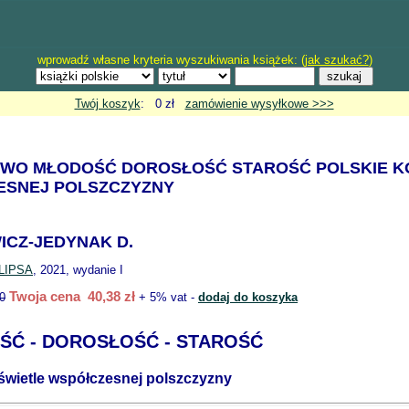
wprowadź własne kryteria wyszukiwania książek: (
jak szukać?
)
Twój koszyk
: 0 zł
zamówienie wysyłkowe >>>
TWO MŁODOŚĆ DOROSŁOŚĆ STAROŚĆ POLSKIE K
ESNEJ POLSZCZYZNY
ICZ-JEDYNAK D.
LIPSA
, 2021, wydanie I
Twoja cena 40,38 zł
0
+ 5% vat -
dodaj do koszyka
ŚĆ - DOROSŁOŚĆ - STAROŚĆ
świetle współczesnej polszczyzny