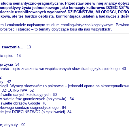
ię studia semantyczno-pragmatyczne. Przedstawione w niej analizy dotyc
 perspektywy życia jednostkowego jako koncepty kulturowe: DZIEC
społecznie ustabilizowanych wyobrażeń DZIECIŃSTWA, MŁODOŚCI, DOROS
ukowa, ale też bardzo osobista, konfrontująca ustalenia badawcze z do
ym i znakomicie napisanym studium entolingwistyczno-kognitywnym. Powinn
orosłość i starość – to tematy dotyczące losu dla nas wszystkich”.
ez znaczenia…
. 13
a opisu . 14
ego życia 34
starość – opis znaczenia we współczesnych słownikach języka polskiego 40
2
ry . 42
logii. Wyrazy słowotwórczo pokrewne – jednostki oparte na skonceptualiz
lne DZIECIŃSTWA 52
świetle danych kolokacyjnych 60
świetle fraz gnomicznych (przysłowia) . 64
świetle obrazów Google 76
ykowego sondażu diagnostycznego . 84
Jakie jest DZIECIŃSTWO? (o łączliwości) 84
; atrybuty . 90