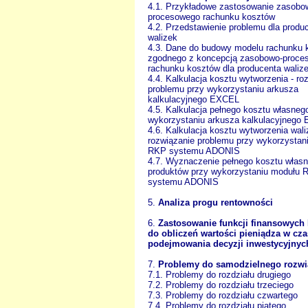
4.1. Przykładowe zastosowanie zasobo
procesowego rachunku kosztów
4.2. Przedstawienie problemu dla produ
walizek
4.3. Dane do budowy modelu rachunku 
zgodnego z koncepcją zasobowo-proce
rachunku kosztów dla producenta waliz
4.4. Kalkulacja kosztu wytworzenia - ro
problemu przy wykorzystaniu arkusza
kalkulacyjnego EXCEL
4.5. Kalkulacja pełnego kosztu własneg
wykorzystaniu arkusza kalkulacyjnego
4.6. Kalkulacja kosztu wytworzenia wali
rozwiązanie problemu przy wykorzystan
RKP systemu ADONIS
4.7. Wyznaczenie pełnego kosztu włas
produktów przy wykorzystaniu modułu 
systemu ADONIS
5.
Analiza progu rentowności
6.
Zastosowanie funkcji finansowych
do obliczeń wartości pieniądza w czas
podejmowania decyzji inwestycyjnyc
7.
Problemy do samodzielnego rozwi
7.1. Problemy do rozdziału drugiego
7.2. Problemy do rozdziału trzeciego
7.3. Problemy do rozdziału czwartego
7.4. Problemy do rozdziału piątego