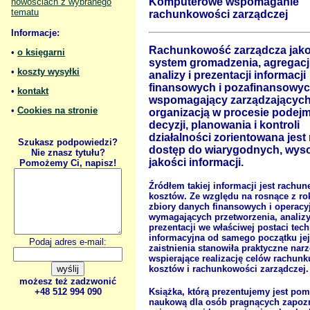
Komputerowe wspomaganie
nowościach z wybranego
tematu
rachunkowości zarządczej
Informacje:
Rachunkowość zarządcza jak
•
o księgarni
system gromadzenia, agregacji
•
koszty wysyłki
analizy i prezentacji informacji
finansowych i pozafinansowy
•
kontakt
wspomagający zarządzającyc
•
Cookies na stronie
organizacją w procesie podej
decyzji, planowania i kontroli
działalności zorientowana jest
Szukasz podpowiedzi?
dostęp do wiarygodnych, wyso
Nie znasz tytułu?
jakości informacji.
Pomożemy Ci, napisz!
Źródłem takiej informacji jest rachun
kosztów. Ze względu na rosnące z ro
zbiory danych finansowych i operacy
wymagających przetworzenia, analizy
prezentacji we właściwej postaci tec
informacyjna od samego początku jej
Podaj adres e-mail:
zaistnienia stanowiła praktyczne nar
wspierające realizację celów rachunk
kosztów i rachunkowości zarządczej.
możesz też zadzwonić
Książka, którą prezentujemy jest po
+48 512 994 090
naukową dla osób pragnących zapozn