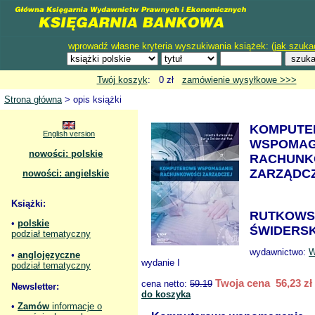
wprowadź własne kryteria wyszukiwania książek: (
jak szuka
Twój koszyk
: 0 zł
zamówienie wysyłkowe >>>
Strona główna
> opis książki
KOMPUTE
English version
WSPOMAG
nowości: polskie
RACHUNK
ZARZĄDC
nowości: angielskie
Książki:
RUTKOWSK
•
polskie
ŚWIDERSK
podział tematyczny
wydawnictwo:
W
•
anglojęzyczne
wydanie I
podział tematyczny
Twoja cena 56,23 zł
cena netto:
59.19
Newsletter:
do koszyka
•
Zamów
informacje o