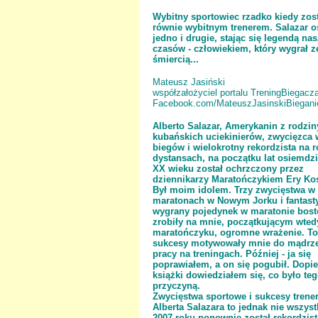
Wybitny sportowiec rzadko kiedy zos
równie wybitnym trenerem. Salazar o
jedno i drugie, stając się legendą na
czasów - człowiekiem, który wygrał z
śmiercią...
Mateusz Jasiński
współzałożyciel portalu TreningBiegacza
Facebook.com/MateuszJasinskiBiegani
Alberto Salazar, Amerykanin z rodzin
kubańskich uciekinierów, zwycięzca 
biegów i wielokrotny rekordzista na 
dystansach, na początku lat osiemdzi
XX wieku został ochrzczony przez
dziennikarzy Maratończykiem Ery Ko
Był moim idolem. Trzy zwycięstwa w
maratonach w Nowym Jorku i fantast
wygrany pojedynek w maratonie bos
zrobiły na mnie, początkującym wted
maratończyku, ogromne wrażenie. To
sukcesy motywowały mnie do mądrze
pracy na treningach. Później - ja się
poprawiałem, a on się pogubił. Dopier
książki dowiedziałem się, co było te
przyczyną.
Zwycięstwa sportowe i sukcesy trene
Alberta Salazara to jednak nie wszys
2007 roku ponownie został rekordzist