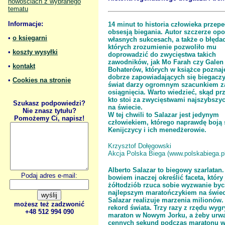
nowościach z wybranego
tematu
Informacje:
14 minut to historia człowieka przep
obsesją biegania. Autor szczerze op
•
o księgarni
własnych sukcesach, a także o błęda
których zrozumienie pozwoliło mu
•
koszty wysyłki
doprowadzić do zwycięstwa takich
zawodników, jak Mo Farah czy Galen
•
kontakt
Bohaterów, których w książce poznaj
dobrze zapowiadających się biegaczy,
•
Cookies na stronie
świat darzy ogromnym szacunkiem z
osiągnięcia. Warto wiedzieć, skąd prz
kto stoi za zwycięstwami najszybszyc
Szukasz podpowiedzi?
na świecie.
Nie znasz tytułu?
W tej chwili to Salazar jest jedynym
Pomożemy Ci, napisz!
człowiekiem, którego naprawdę boją 
Kenijczycy i ich menedżerowie.
Krzysztof Dołęgowski
Akcja Polska Biega (www.polskabiega.pl
Alberto Salazar to biegowy szarlatan.
Podaj adres e-mail:
bowiem inaczej określić faceta, który
żółtodziób rzuca sobie wyzwanie byc
najlepszym maratończykiem na świe
Salazar realizuje marzenia milionów. 
możesz też zadzwonić
rekord świata. Trzy razy z rzędu wyg
+48 512 994 090
maraton w Nowym Jorku, a żeby urwa
cennych sekund podczas maratonu 