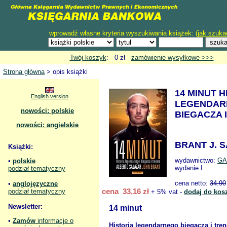
wprowadź własne kryteria wyszukiwania książek: (
jak szuka
Twój koszyk
: 0 zł
zamówienie wysyłkowe >>>
Strona główna
> opis książki
14 MINUT H
English version
LEGENDAR
nowości: polskie
BIEGACZA 
nowości: angielskie
BRANT J. 
Książki:
wydawnictwo:
GA
•
polskie
wydanie I
podział tematyczny
cena netto:
34.90
•
anglojęzyczne
cena 33,16 zł
podział tematyczny
+ 5% vat -
dodaj do kos
Newsletter:
14 minut
•
Zamów
informacje o
Historia legendarnego biegacza i tren