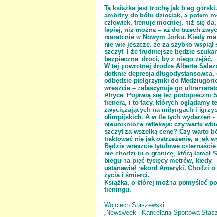
Ta książka jest trochę jak bieg górski.
ambitny do bólu dzieciak, a potem m
człowiek, trenuje mocniej, niż się da,
lepiej, niż można – aż do trzech zwy
maratonie w Nowym Jorku. Kiedy ma 2
nie wie jeszcze, że za szybko wspiął 
szczyt. I że trudniejsze będzie szuka
bezpiecznej drogi, by z niego zejść.
W tej powrotnej drodze Alberta Salaz
dotknie depresja długodystansowca,
odbędzie pielgrzymki do Medziugorie
wreszcie – zafascynuje go ultramara
Afryce. Pojawią się też podopieczni 
trenera, i to tacy, których oglądamy t
zwyciężających na mityngach i igrzy
olimpijskich. A w tle tych wydarzeń -
nieunikniona refleksja: czy warto wb
szczyt za wszelką cenę? Czy warto b
traktować nie jak ostrzeżenie, a jak 
Będzie wreszcie tytułowe czternaście 
nie chodzi tu o granicę, którą łamał 
biegu na pięć tysięcy metrów, kiedy
ustanawiał rekord Ameryki. Chodzi o
życia i śmierci.
Książka, o której można pomyśleć p
treningu.
Wojciech Staszewski
„Newsweek”, Kancelaria Sportowa Sta