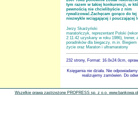
tym razem w takiej konkurencji, w któ
pewnością nie chcielibyście z nim
rywalizować.Zachęcam gorąco do tej
niezwykle wciągającej i pouczającej l
Jerzy Skarżyński
maratończyk, reprezentant Polski (reko
2:11:42 uzyskany w roku 1986), trener, 
poradników dla biegaczy, m.in. Biegiem
życie oraz Maraton i ultramaratony
232 strony, Format:
16.0x24.0cm, opra
Księgarnia nie działa. Nie odpowiadamy 
realizujemy zamówien. Do odwol
Wszelkie prawa zastrzeżone PROPRESS sp. z o.o. www.bankowa.pl