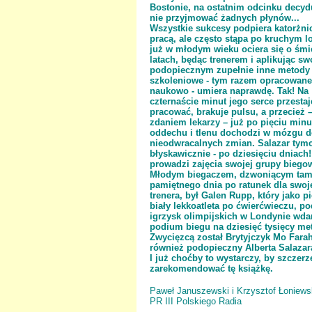
Bostonie, na ostatnim odcinku decyd
nie przyjmować żadnych płynów...
Wszystkie sukcesy podpiera katorżni
pracą, ale często stąpa po kruchym lo
już w młodym wieku ociera się o śmi
latach, będąc trenerem i aplikując s
podopiecznym zupełnie inne metody
szkoleniowe - tym razem opracowane
naukowo - umiera naprawdę. Tak! Na
czternaście minut jego serce przestaj
pracować, brakuje pulsu, a przecież 
zdaniem lekarzy – już po pięciu min
oddechu i tlenu dochodzi w mózgu 
nieodwracalnych zmian. Salazar ty
błyskawicznie - po dziesięciu dniach!
prowadzi zajęcia swojej grupy biegow
Młodym biegaczem, dzwoniącym tam
pamiętnego dnia po ratunek dla swo
trenera, był Galen Rupp, który jako p
biały lekkoatleta po ćwierćwieczu, p
igrzysk olimpijskich w Londynie wdar
podium biegu na dziesięć tysięcy me
Zwycięzcą został Brytyjczyk Mo Farah
również podopieczny Alberta Salazar
I już choćby to wystarczy, by szczerz
zarekomendować tę książkę.
Paweł Januszewski i Krzysztof Łoniews
PR III Polskiego Radia