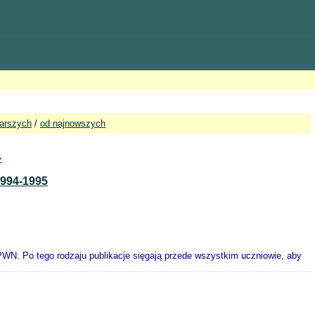
tarszych
/
od najnowszych
>
994-1995
PWN. Po tego rodzaju publikacje sięgają przede wszystkim uczniowie, aby