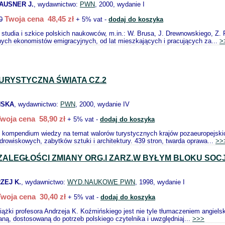
HAUSNER J.
, wydawnictwo:
PWN
, 2000, wydanie I
Twoja cena 48,45 zł
0
+ 5% vat -
dodaj do koszyka
studia i szkice polskich naukowców, m.in.: W. Brusa, J. Drewnowskiego, Z. F
tnych ekonomistów emigracyjnych, od lat mieszkających i pracujących za...
>
URYSTYCZNA ŚWIATA CZ.2
ŃSKA
, wydawnictwo:
PWN
, 2000, wydanie IV
woja cena 58,90 zł
+ 5% vat -
dodaj do koszyka
i kompendium wiedzy na temat walorów turystycznych krajów pozaeuropejsk
drowiskowych, zabytków sztuki i architektury. 439 stron, twarda oprawa...
>>
ZALEGŁOŚCI ZMIANY ORG.I ZARZ.W BYŁYM BLOKU SO
ZEJ K.
, wydawnictwo:
WYD.NAUKOWE PWN
, 1998, wydanie I
Twoja cena 30,40 zł
+ 5% vat -
dodaj do koszyka
iążki profesora Andrzeja K. Koźmińskiego jest nie tyle tłumaczeniem angiel
aną, dostosowaną do potrzeb polskiego czytelnika i uwzględniaj...
>>>