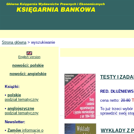
Strona główna
> wyszukiwanie
English version
nowości: polskie
nowości: angielskie
TESTY I ZADA
Książki:
RED. DŁUŻNIEWSK
•
polskie
podział tematyczny
T
cena netto:
20.80
•
anglojęzyczne
To już trzeci wybó
podział tematyczny
sprawdzić swój sto
Newsletter:
•
Zamów
informacje o
WYKŁADY Z P