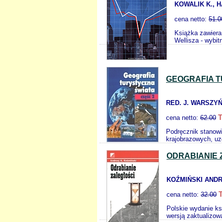
KOWALIK K., 
cena netto:
51.0
Książka zawiera 
Wellisza - wybi
GEOGRAFIA T
RED. J. WARSZY
T
cena netto:
62.00
Podręcznik stanow
krajobrazowych, uz
ODRABIANIE 
KOŹMIŃSKI ANDR
cena netto:
32.00
Polskie wydanie ks
wersją zaktualizow