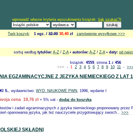
wprowadź własne kryteria wyszukiwania książek: (
jak szukać?
)
Twój koszyk
:
1 egz. /
32.00
30,40
zł
zamówienie wysyłkowe >>>
sortuj według
tytułów:
A-Z
/
Z-A
•
autorów:
A-Z
/
Z-A
•
daty:
od najs
książek:
4559
, strona
1
z
456
<<<
-
1
2
3
4
5
6
7
8
9
10
11
-
>>
NIA EGZAMINACYCJNE Z JĘZYKA NIEMIECKIEGO Z LAT 1
I S.
, wydawnictwo:
WYD. NAUKOWE PWN
, 1996, wydanie I
woja cena 19,76 zł
+ 5% vat -
dodaj do koszyka
r testów i zadań egzaminacyjnych z języka niemieckiego proponowany przez 
pień opanowania języka, jak też nauczyciele przygotowujący swoich...
>>>
OLSKIEJ SKŁADNI