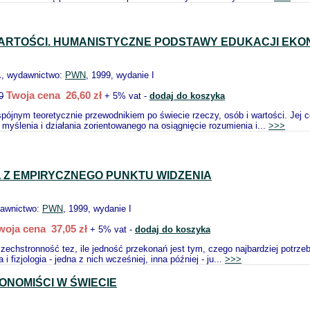
WARTOŚCI. HUMANISTYCZNE PODSTAWY EDUKACJI EKO
.
, wydawnictwo:
PWN
, 1999, wydanie I
Twoja cena 26,60 zł
0
+ 5% vat -
dodaj do koszyka
spójnym teoretycznie przewodnikiem po świecie rzeczy, osób i wartości. Jej
st myślenia i działania zorientowanego na osiągnięcie rozumienia i...
>>>
 Z EMPIRYCZNEGO PUNKTU WIDZENIA
dawnictwo:
PWN
, 1999, wydanie I
woja cena 37,05 zł
+ 5% vat -
dodaj do koszyka
wszechstronność tez, ile jedność przekonań jest tym, czego najbardziej potrz
 fizjologia - jedna z nich wcześniej, inna później - ju...
>>>
ONOMIŚCI W ŚWIECIE