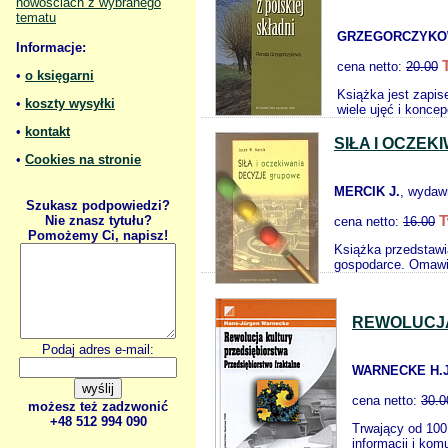
nowościach z wybranego
tematu
GRZEGORCZYKO
Informacje:
cena netto:
20.00
•
o księgarni
Książka jest zapis
•
koszty wysyłki
wiele ujęć i konce
•
kontakt
SIŁA I OCZE
•
Cookies na stronie
MERCIK J.
, wydaw
Szukasz podpowiedzi?
T
Nie znasz tytułu?
cena netto:
16.00
Pomożemy Ci, napisz!
Książka przedstawi
gospodarce. Omawia
REWOLUCJA
Podaj adres e-mail:
WARNECKE H.J
cena netto:
30.0
możesz też zadzwonić
+48 512 994 090
Trwający od 100
informacji i kom