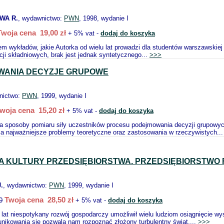
WA R.
, wydawnictwo:
PWN
, 1998, wydanie I
Twoja cena 19,00 zł
+ 5% vat -
dodaj do koszyka
em wykładów, jakie Autorka od wielu lat prowadzi dla studentów warszawskiej p
pcji składniowych, brak jest jednak syntetycznego...
>>>
KIWANIA DECYZJE GRUPOWE
nictwo:
PWN
, 1999, wydanie I
woja cena 15,20 zł
+ 5% vat -
dodaj do koszyka
a sposoby pomiaru siły uczestników procesu podejmowania decyzji grupowych
 najważniejsze problemy teoretyczne oraz zastosowania w rzeczywistych..
 KULTURY PRZEDSIĘBIORSTWA. PRZEDSIĘBIORSTWO
.
, wydawnictwo:
PWN
, 1999, wydanie I
Twoja cena 28,50 zł
0
+ 5% vat -
dodaj do koszyka
 lat niespotykany rozwój gospodarczy umożliwił wielu ludziom osiągnięcie w
unikowania się pozwala nam rozpoznać złożony turbulentny świat....
>>>