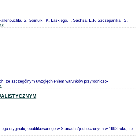
allenbuchla, S. Gomułki, K. Łaskiego, I. Sachsa, E.F. Szczepanika i S.
>>
ich, ze szczególnym uwzględnieniem warunków przyrodniczo-
>
CJALISTYCZNYM
skiego oryginału, opublikowanego w Stanach Zjednoczonych w 1993 roku, ile