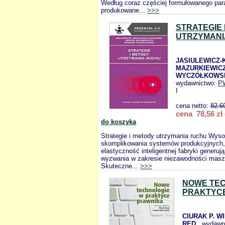
Według coraz częściej formułowanego pa
produkowane...
>>>
STRATEGIE 
UTRZYMANI
JASIULEWICZ-
MAZURKIEWICZ
WYCZÓŁKOWSK
wydawnictwo:
P
I
cena netto:
82.6
cena 78,56 zł
do koszyka
Strategie i metody utrzymania ruchu Wyso
skomplikowania systemów produkcyjnych,
elastyczność inteligentnej fabryki generuj
wyzwania w zakresie niezawodności maszy
Skuteczne...
>>>
NOWE TEC
PRAKTYC
CIURAK P. W
RED.
, wydawn