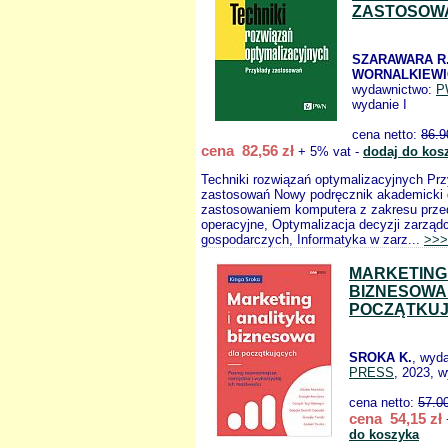
ZASTOSOW
SZARAWARA R
WORNALKIEWI
wydawnictwo:
P
wydanie I
cena netto:
86.9
cena 82,56 zł
+ 5% vat -
dodaj do kos
Techniki rozwiązań optymalizacyjnych Prz
zastosowań Nowy podręcznik akademicki 
zastosowaniem komputera z zakresu prze
operacyjne, Optymalizacja decyzji zarząd
gospodarczych, Informatyka w zarz...
>>>
MARKETING 
BIZNESOWA
POCZĄTKU
SROKA K.
, wyd
PRESS
, 2023, w
cena netto:
57.0
cena 54,15 zł
do koszyka