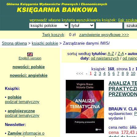
wprowadź własne kryteria wyszukiwania książek: (
jak szuka
Twój koszyk
: 0 zł
zamówienie wysyłkowe >>>
Strona główna
>
książki polskie
> Zarządzanie danymi /MIS/
sortuj według
tytułów:
A-Z
/
Z-A
•
auto
daty:
od najstarszych
/
od najn
English version
nowości: polskie
książek:
168
, strona
1
z
<<<
-
1
2
3
4
5
6
7
8
9
10
nowości: angielskie
ANALIZA 
Książki:
PRAKTYCZ
PRZEWODN
•
polskie
podział tematyczny
BRAUN V. CLA
•
anglojęzyczne
wydawnictwo:
podział tematyczny
wydanie I
Newsletter:
cena netto:
181
cena 172,43 
•
Zamów
informacje o