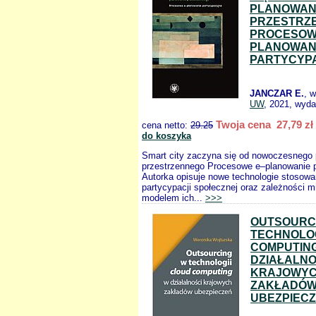
PLANOWAN
PRZESTRZ
PROCESOW
PLANOWAN
PARTYCYP
JANCZAR E.
, 
UW
, 2021, wyda
Twoja cena 27,79 zł
cena netto:
29.25
do koszyka
Smart city zaczyna się od nowoczesnego 
przestrzennego Procesowe e–planowanie 
Autorka opisuje nowe technologie stosowa
partycypacji społecznej oraz zależności m
modelem ich...
>>>
OUTSOURC
TECHNOLOG
COMPUTIN
DZIAŁALNO
KRAJOWY
ZAKŁADÓ
UBEZPIEC