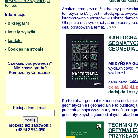
dodaj do kosz
nowościach z wybranego
tematu
Analiza tematyczna Praktyczny przewodni
tematyczna (AT) jest metodą opracowywani
Informacje:
interpretowania wzorców w zbiorze danych
Obejmuje ona systematyczne procesy ko
•
o księgarni
celu opracowania temat...
>>>
•
koszty wysyłki
KARTOGRA
•
kontakt
GEOMATYCZ
GEOMEDIAL
•
Cookies na stronie
Szukasz podpowiedzi?
MEDYŃSKA-GUL
Nie znasz tytułu?
wydawnictwo:
P
Pomożemy Ci, napisz!
wydanie I
cena netto:
149.
cena 142,41 z
dodaj do koszy
Kartografia - geomatycznie i geomedialnie 
geomatycznie i geomedialnie to publikac
Podaj adres e-mail:
prezentuje najnowsze nurty badań kartogra
geomatycznych i geomedialnych; akadem
TECHNIKI 
możesz też zadzwonić
+48 512 994 090
OPTYMALI
PRZYKŁAD