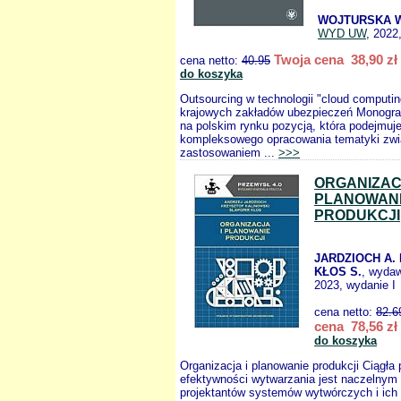
WOJTURSKA W
WYD UW
, 2022
Twoja cena 38,90 zł
cena netto:
40.95
do koszyka
Outsourcing w technologii "cloud computin
krajowych zakładów ubezpieczeń Monograf
na polskim rynku pozycją, która podejmuj
kompleksowego opracowania tematyki zwi
zastosowaniem ...
>>>
ORGANIZACJ
PLANOWAN
PRODUKCJI
JARDZIOCH A.
KŁOS S.
, wyda
2023, wydanie I
cena netto:
82.6
cena 78,56 zł
do koszyka
Organizacja i planowanie produkcji Ciągła
efektywności wytwarzania jest naczelnym
projektantów systemów wytwórczych i ich