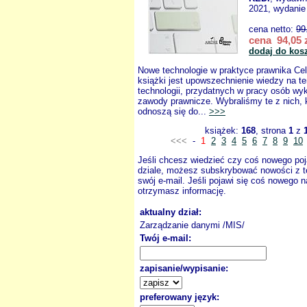
2021, wydanie 
cena netto:
99
cena 94,05 
dodaj do kos
Nowe technologie w praktyce prawnika Cel
książki jest upowszechnienie wiedzy na 
technologii, przydatnych w pracy osób wy
zawody prawnicze. Wybraliśmy te z nich, 
odnoszą się do...
>>>
książek:
168
, strona
1
z
<<<
-
1
2
3
4
5
6
7
8
9
10
Jeśli chcesz wiedzieć czy coś nowego poj
dziale, możesz subskrybować nowości z t
swój e-mail. Jeśli pojawi się coś nowego n
otrzymasz informację.
aktualny dział:
Zarządzanie danymi /MIS/
Twój e-mail:
zapisanie/wypisanie:
preferowany język: