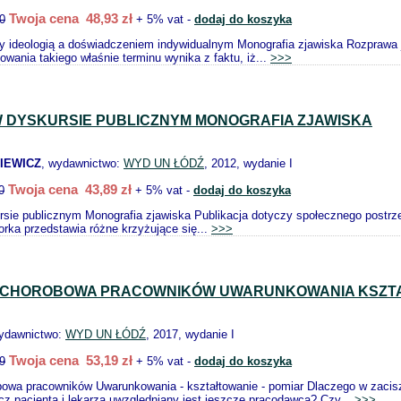
Twoja cena 48,93 zł
0
+ 5% vat -
dodaj do koszyka
y ideologią a doświadczeniem indywidualnym Monografia zjawiska Rozprawa 
wania takiego właśnie terminu wynika z faktu, iż...
>>>
 DYSKURSIE PUBLICZNYM MONOGRAFIA ZJAWISKA
IEWICZ
, wydawnictwo:
WYD UN ŁÓDŹ
, 2012, wydanie I
Twoja cena 43,89 zł
0
+ 5% vat -
dodaj do koszyka
sie publicznym Monografia zjawiska Publikacja dotyczy społecznego postrzeg
rka przedstawia różne krzyżujące się...
>>>
 CHOROBOWA PRACOWNIKÓW UWARUNKOWANIA KSZTA
wydawnictwo:
WYD UN ŁÓDŹ
, 2017, wydanie I
Twoja cena 53,19 zł
9
+ 5% vat -
dodaj do koszyka
owa pracowników Uwarunkowania - kształtowanie - pomiar Dlaczego w zaciszu
ócz pacjenta i lekarza uwzględniany jest jeszcze pracodawca? Czy...
>>>