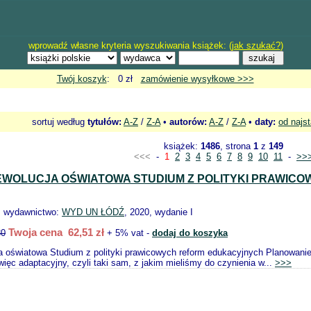
wprowadź własne kryteria wyszukiwania książek: (
jak szukać?
)
Twój koszyk
: 0 zł
zamówienie wysyłkowe >>>
sortuj według
tytułów:
A-Z
/
Z-A
•
autorów:
A-Z
/
Z-A
•
daty:
od najs
książek:
1486
, strona
1
z
149
<<<
-
1
2
3
4
5
6
7
8
9
10
11
-
>>
EWOLUCJA OŚWIATOWA STUDIUM Z POLITYKI PRAWI
, wydawnictwo:
WYD UN ŁÓDŹ
, 2020, wydanie I
Twoja cena 62,51 zł
80
+ 5% vat -
dodaj do koszyka
ja oświatowa Studium z polityki prawicowych reform edukacyjnych Planowanie
 więc adaptacyjny, czyli taki sam, z jakim mieliśmy do czynienia w...
>>>