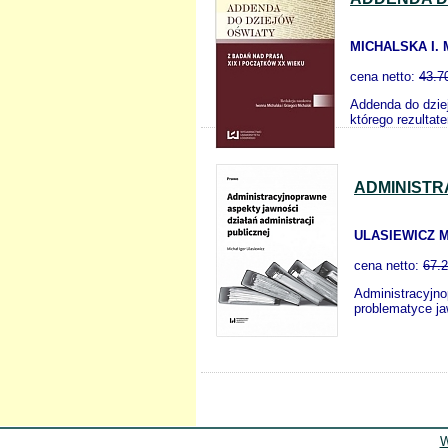
MICHALSKA I. 
cena netto:
43.7
Addenda do dziej
którego rezultat
ADMINISTR
ULASIEWICZ M.
cena netto:
67.
Administracyjno
problematyce ja
W