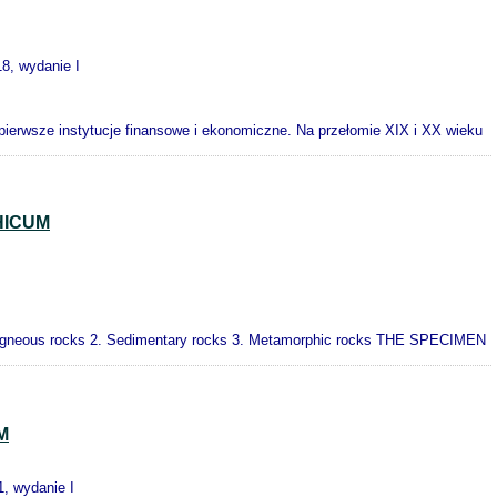
18, wydanie I
y pierwsze instytucje finansowe i ekonomiczne. Na przełomie XIX i XX wieku
HICUM
 Igneous rocks 2. Sedimentary rocks 3. Metamorphic rocks THE SPECIMEN
M
1, wydanie I