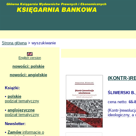
Strona główna
> wyszukiwanie
English version
nowości: polskie
nowości: angielskie
(KONTR-)R
Książki:
ŚLIWERSKI B.
•
polskie
podział tematyczny
cena netto:
65.
•
anglojęzyczne
(Kontr-)rewoluc
podział tematyczny
ideologiczny, a
Newsletter:
•
Zamów
informacje o