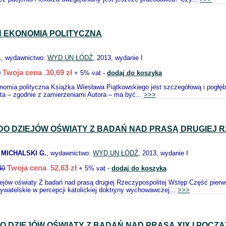
H EKONOMIA POLITYCZNA
.
, wydawnictwo:
WYD UN ŁÓDŹ
, 2013, wydanie I
Twoja cena 30,69 zł
0
+ 5% vat -
dodaj do koszyka
omia polityczna Książka Wiesława Piątkowskiego jest szczegółową i pogłę
ta – zgodnie z zamierzeniami Autora – ma być...
>>>
O DZIEJÓW OŚWIATY Z BADAŃ NAD PRASĄ DRUGIEJ 
 MICHALSKI G.
, wydawnictwo:
WYD UN ŁÓDŹ
, 2013, wydanie I
Twoja cena 52,63 zł
40
+ 5% vat -
dodaj do koszyka
ejów oświaty Z badań nad prasą drugiej Rzeczypospolitej Wstęp Część pierw
watelskie w percepcji katolickiej doktryny wychowawczej...
>>>
 DZIEJÓW OŚWIATY Z BADAŃ NAD PRASĄ XIX I POCZĄ