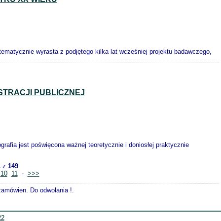
ematycznie wyrasta z podjętego kilka lat wcześniej projektu badawczego,
STRACJI PUBLICZNEJ
rafia jest poświęcona ważnej teoretycznie i doniosłej praktycznie
1
z
149
10
11
-
>>>
 zamówien. Do odwolania !.
22