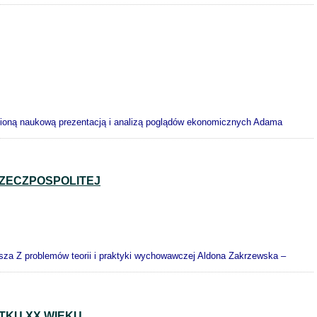
bioną naukową prezentacją i analizą poglądów ekonomicznych Adama
RZECZPOSPOLITEJ
sza Z problemów teorii i praktyki wychowawczej Aldona Zakrzewska –
TKU XX WIEKU