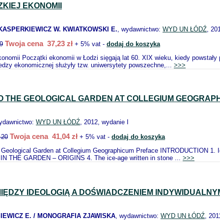
ZKIEJ EKONOMII
KASPERKIEWICZ W. KWIATKOWSKI E.
, wydawnictwo:
WYD UN ŁÓDŹ
, 20
Twoja cena 37,23 zł
9
+ 5% vat -
dodaj do koszyka
ekonomii Początki ekonomii w Łodzi sięgają lat 60. XIX wieku, kiedy powstał
iedzy ekonomicznej służyły tzw. uniwersytety powszechne,...
>>>
TO THE GEOLOGICAL GARDEN AT COLLEGIUM GEOGRAP
wydawnictwo:
WYD UN ŁÓDŹ
, 2012, wydanie I
Twoja cena 41,04 zł
.20
+ 5% vat -
dodaj do koszyka
e Geological Garden at Collegium Geographicum Preface INTRODUCTION 1.
 THE GARDEN – ORIGINS 4. The ice-age written in stone ...
>>>
IĘDZY IDEOLOGIĄ A DOŚWIADCZENIEM INDYWIDUALNY
EWICZ E. / MONOGRAFIA ZJAWISKA
, wydawnictwo:
WYD UN ŁÓDŹ
, 201