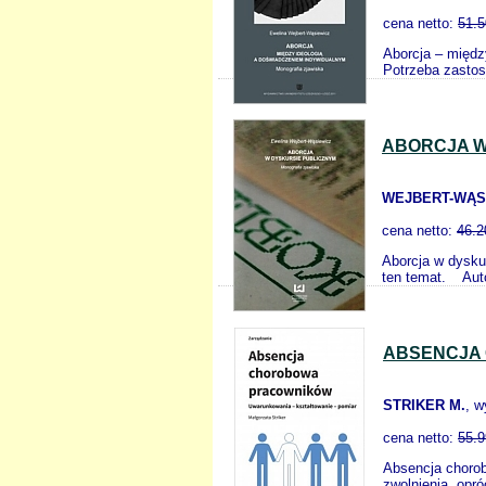
cena netto:
51.5
Aborcja – międz
Potrzeba zastoso
ABORCJA W
WEJBERT-WĄS
cena netto:
46.2
Aborcja w dyskur
ten temat. Auto
ABSENCJA
STRIKER M.
, 
cena netto:
55.9
Absencja chorob
zwolnienia, opr