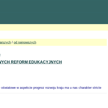
tarszych
/
od najnowszych
>
COWYCH REFORM EDUKACYJNYCH
 oświatowe w aspekcie prognoz rozwoju kraju ma u nas charakter stricte