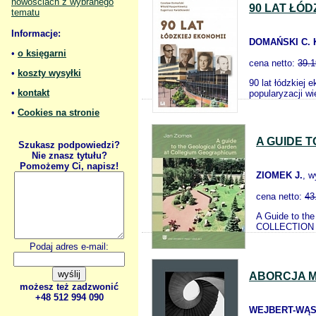
nowościach z wybranego
90 LAT ŁÓD
tematu
Informacje:
DOMAŃSKI C. 
•
o księgarni
cena netto:
39.1
•
koszty wysyłki
90 lat łódzkiej 
•
kontakt
popularyzacji w
•
Cookies na stronie
A GUIDE 
Szukasz podpowiedzi?
Nie znasz tytułu?
Pomożemy Ci, napisz!
ZIOMEK J.
, 
cena netto:
43
A Guide to th
COLLECTION IN
Podaj adres e-mail:
ABORCJA M
możesz też zadzwonić
+48 512 994 090
WEJBERT-WĄSI