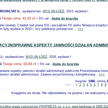
MICHALSKI G.
, wydawnictwo:
WYD UN ŁÓDŹ
, 2013, wydanie I
Twoja cena 41,52 zł
0
+ 5% vat -
dodaj do koszyka
ów oświaty Z badań nad prasą XIX i początków XX wieku Niniejsza książka t
em były wydane w 2010 r. trzy publikacje poświęcone ...
>>>
ACYJNOPRAWNE ASPEKTY JAWNOŚCI DZIAŁAŃ ADMINI
I.
, wydawnictwo:
WYD UN ŁÓDŹ
, 2018, wydanie I
Twoja cena 63,84 zł
20
+ 5% vat -
dodaj do koszyka
prawne aspekty jawności działań administracji publicznej Prezentowana monog
wności działań administracji. Zawiera wszechstronną i kompleksową...
>>>
książek:
1486
, strona
<<<
-
1
2
3
4
5
6
7
8
9
Księgarnia nie działa. Nie odpowiadamy na pytania i nie realizujemy
szelkie prawa zastrzeżone PROPRESS sp. z o.o. www.bankowa.pl 2000-20